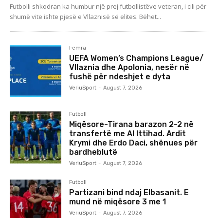
Futbolli shkodran ka humbur një prej futbollistëve veteran, i cili për
shumë vite ishte pjesë e Vllaznisë së elites. Bëhet...
Femra
UEFA Women’s Champions League/
Vllaznia dhe Apolonia, nesër në
fushë për ndeshjet e dyta
VeriuSport
-
August 7, 2026
Futboll
Miqësore-Tirana barazon 2-2 në
transfertë me Al Ittihad. Ardit
Krymi dhe Erdo Daci, shënues për
bardheblutë
VeriuSport
-
August 7, 2026
Futboll
Partizani bind ndaj Elbasanit. E
mund në miqësore 3 me 1
VeriuSport
-
August 7, 2026