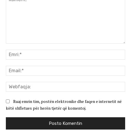
Koment:
Emr
Ema
We
Ruaj emrin tim, postën elektronike dhe faqen e internetit në
këtë shfletues për herën tjetër që komentoj.