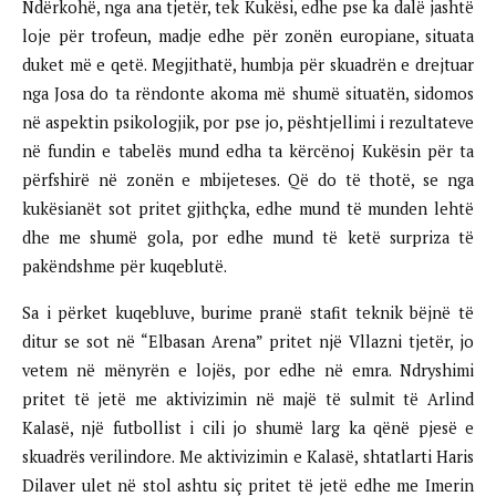
Ndërkohë, nga ana tjetër, tek Kukësi, edhe pse ka dalë jashtë
loje për trofeun, madje edhe për zonën europiane, situata
duket më e qetë. Megjithatë, humbja për skuadrën e drejtuar
nga Josa do ta rëndonte akoma më shumë situatën, sidomos
në aspektin psikologjik, por pse jo, pështjellimi i rezultateve
në fundin e tabelës mund edha ta kërcënoj Kukësin për ta
përfshirë në zonën e mbijeteses. Që do të thotë, se nga
kukësianët sot pritet gjithçka, edhe mund të munden lehtë
dhe me shumë gola, por edhe mund të ketë surpriza të
pakëndshme për kuqeblutë.
Sa i përket kuqebluve, burime pranë stafit teknik bëjnë të
ditur se sot në “Elbasan Arena” pritet një Vllazni tjetër, jo
vetem në mënyrën e lojës, por edhe në emra. Ndryshimi
pritet të jetë me aktivizimin në majë të sulmit të Arlind
Kalasë, një futbollist i cili jo shumë larg ka qënë pjesë e
skuadrës verilindore. Me aktivizimin e Kalasë, shtatlarti Haris
Dilaver ulet në stol ashtu siç pritet të jetë edhe me Imerin