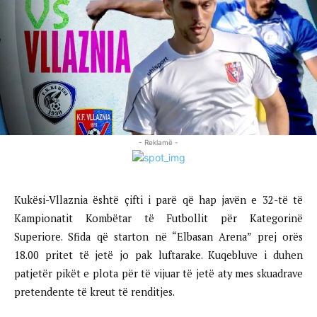
- Reklamë -
Kukësi-Vllaznia është çifti i parë që hap javën e 32-të të
Kampionatit Kombëtar të Futbollit për Kategorinë
Superiore. Sfida që starton në “Elbasan Arena” prej orës
18.00 pritet të jetë jo pak luftarake. Kuqebluve i duhen
patjetër pikët e plota për të vijuar të jetë aty mes skuadrave
pretendente të kreut të renditjes.