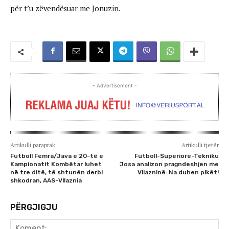
për t’u zëvendësuar me Jonuzin.
- Advertisement -
Artikulli paraprak
Artikulli tjetër
Futboll Femra/Java e 20-të e
Futboll-Superiore-Tekniku
Kampionatit Kombëtar luhet
Josa analizon pragndeshjen me
në tre ditë, të shtunën derbi
Vllazninë: Na duhen pikët!
shkodran, AAS-Vllaznia
PËRGJIGJU