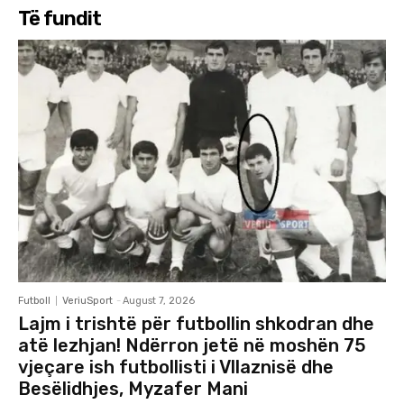
Të fundit
Futboll
VeriuSport
-
August 7, 2026
Lajm i trishtë për futbollin shkodran dhe
atë lezhjan! Ndërron jetë në moshën 75
vjeçare ish futbollisti i Vllaznisë dhe
Besëlidhjes, Myzafer Mani