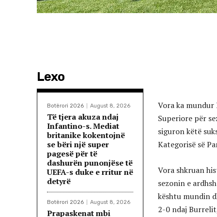
Lexo
Vora ka mundur B
Botërori 2026
August 8, 2026
Të tjera akuza ndaj
Superiore për sez
Infantino-s. Mediat
siguron këtë suk
britanike kokentojnë
se bëri një super
Kategorisë së Pa
pagesë për të
dashurën punonjëse të
Vora shkruan his
UEFA-s duke e rritur në
detyrë
sezonin e ardhshë
kështu mundin dhe
Botërori 2026
August 8, 2026
2-0 ndaj Burrelit
Prapaskenat mbi