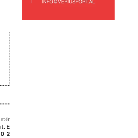
jetër
t. E
 0-2