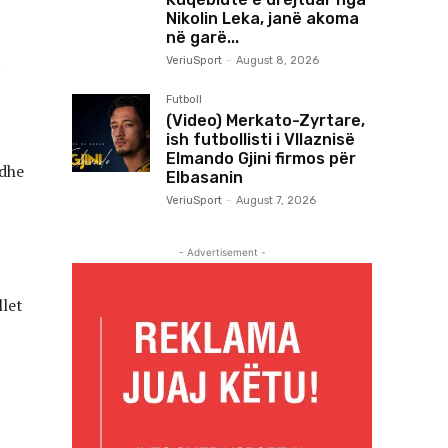
Nikolin Leka, janë akoma
në garë...
t
VeriuSport
-
August 8, 2026
Futboll
(Video) Merkato-Zyrtare,
ish futbollisti i Vllaznisë
Elmando Gjini firmos për
edhe
Elbasanin
VeriuSport
-
August 7, 2026
- Advertisement -
llet