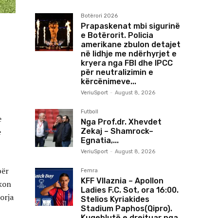
Botërori 2026
Prapaskenat mbi sigurinë
e Botërorit. Policia
amerikane zbulon detajet
në lidhje me ndërhyrjet e
kryera nga FBI dhe IPCC
për neutralizimin e
kërcënimeve...
VeriuSport
-
August 8, 2026
Futboll
e
Nga Prof.dr. Xhevdet
Zekaj – Shamrock–
e
Egnatia,...
VeriuSport
-
August 8, 2026
për
Femra
KFF Vllaznia – Apollon
ikon
Ladies F.C. Sot, ora 16:00.
torja
Stelios Kyriakides
Stadium Paphos(Qipro).
Kuqeblutë e drejtuar nga