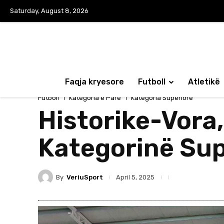
Saturday, August 8, 2026
Faqja kryesore
Futboll
Atletikë
Futboll
Kategoria e Parë
Kategoria Superiore
Historike-Vora,
Kategorinë Sup
By
VeriuSport
April 5, 2025