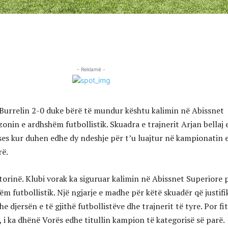
- Reklamë -
urrelin 2-0 duke bërë të mundur kështu kalimin në Abissnet
onin e ardhshëm futbollistik. Skuadra e trajnerit Arjan bellaj 
ses kur duhen edhe dy ndeshje për t’u luajtur në kampionatin 
rë.
torinë. Klubi vorak ka siguruar kalimin në Abissnet Superiore 
m futbollistik. Një ngjarje e madhe për këtë skuadër që justif
 djersën e të gjithë futbollistëve dhe trajnerit të tyre. Por fi
, i ka dhënë Vorës edhe titullin kampion të kategorisë së parë.