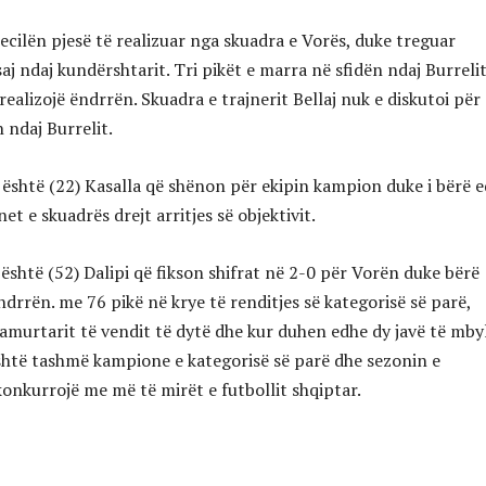
ecilën pjesë të realizuar nga skuadra e Vorës, duke treguar
saj ndaj kundërshtarit. Tri pikët e marra në sfidën ndaj Burreli
realizojë ëndrrën. Skuadra e trajnerit Bellaj nuk e diskutoi për
n ndaj Burrelit.
 është (22) Kasalla që shënon për ekipin kampion duke i bërë 
t e skuadrës drejt arritjes së objektivit.
është (52) Dalipi që fikson shifrat në 2-0 për Vorën duke bërë
ndrrën. me 76 pikë në krye të renditjes së kategorisë së parë,
lamurtarit të vendit të dytë dhe kur duhen edhe dy javë të mby
shtë tashmë kampione e kategorisë së parë dhe sezonin e
onkurrojë me më të mirët e futbollit shqiptar.