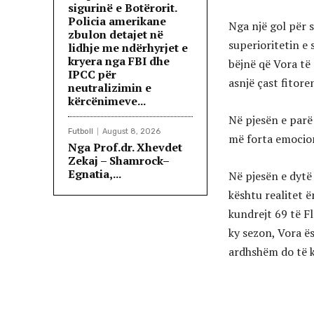
sigurinë e Botërorit.
Policia amerikane
Nga një gol për s
zbulon detajet në
superioritetin e 
lidhje me ndërhyrjet e
kryera nga FBI dhe
bëjnë që Vora të 
IPCC për
asnjë çast fitore
neutralizimin e
kërcënimeve...
Në pjesën e parë
Futboll
August 8, 2026
më forta emocione
Nga Prof.dr. Xhevdet
Zekaj – Shamrock–
Egnatia,...
Në pjesën e dytë 
kështu realitet ë
kundrejt 69 të F
ky sezon, Vora ë
ardhshëm do të k