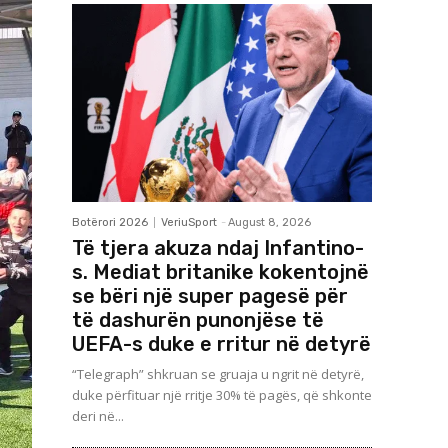
Botërori 2026
VeriuSport
-
August 8, 2026
Të tjera akuza ndaj Infantino-
s. Mediat britanike kokentojnë
se bëri një super pagesë për
të dashurën punonjëse të
UEFA-s duke e rritur në detyrë
“Telegraph” shkruan se gruaja u ngrit në detyrë,
duke përfituar një rritje 30% të pagës, që shkonte
deri në...