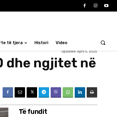
te të tjera
Histori
Video
Updated:
April 5, 2025
 dhe ngjitet në
Të fundit