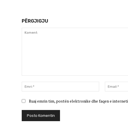
PËRGJIGJU
Koment:
Emri:*
Ruaj emrin tim, postën elektronike dhe faqen e interneti