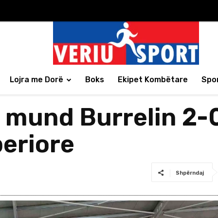
Lojra me Dorë
Boks
Ekipet Kombëtare
Spor
 mund Burrelin 2-0
eriore
Shpërndaj