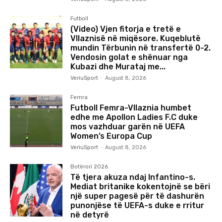
Futboll
(Video) Vjen fitorja e tretë e
Vllaznisë në miqësore. Kuqeblutë
mundin Tërbunin në transfertë 0-2.
Vendosin golat e shënuar nga
Kubazi dhe Murataj me...
VeriuSport
-
August 8, 2026
Femra
Futboll Femra-Vllaznia humbet
edhe me Apollon Ladies F.C duke
mos vazhduar garën në UEFA
Women’s Europa Cup
VeriuSport
-
August 8, 2026
Botërori 2026
Të tjera akuza ndaj Infantino-s.
Mediat britanike kokentojnë se bëri
një super pagesë për të dashurën
punonjëse të UEFA-s duke e rritur
në detyrë