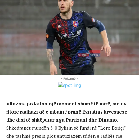
- Reklamë -
Vllaznia po kalon një moment shumë të mirë, me dy
fitore radhazi që e mbajnë pranë Egnatias kryesuese
dhe disi të shkëputur nga Partizani dhe Dinamo.
Shkodranët mundën 3-0 Bylisin së fundi në “Loro Boriçi”
dhe tashmë presin plot entuziazëm sfidën e radhës me