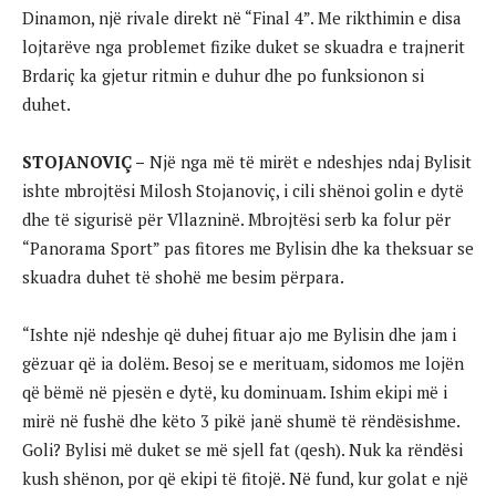
Dinamon, një rivale direkt në “Final 4”. Me rikthimin e disa
lojtarëve nga problemet fizike duket se skuadra e trajnerit
Brdariç ka gjetur ritmin e duhur dhe po funksionon si
duhet.
STOJANOVIÇ –
Një nga më të mirët e ndeshjes ndaj Bylisit
ishte mbrojtësi Milosh Stojanoviç, i cili shënoi golin e dytë
dhe të sigurisë për Vllazninë. Mbrojtësi serb ka folur për
“Panorama Sport” pas fitores me Bylisin dhe ka theksuar se
skuadra duhet të shohë me besim përpara.
“Ishte një ndeshje që duhej fituar ajo me Bylisin dhe jam i
gëzuar që ia dolëm. Besoj se e merituam, sidomos me lojën
që bëmë në pjesën e dytë, ku dominuam. Ishim ekipi më i
mirë në fushë dhe këto 3 pikë janë shumë të rëndësishme.
Goli? Bylisi më duket se më sjell fat (qesh). Nuk ka rëndësi
kush shënon, por që ekipi të fitojë. Në fund, kur golat e një