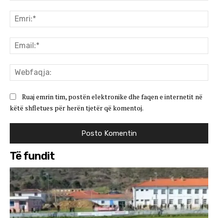
Koment:
Emr
Ema
We
Ruaj emrin tim, postën elektronike dhe faqen e internetit në
këtë shfletues për herën tjetër që komentoj.
Të fundit