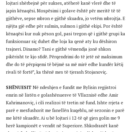
lojtari shërbejnë për sukses, atëherë kanë vlerë dhe të
japin kënaqësi. Mospësimi i golave është për meritë të të
gjithëve, sepse mbron e gjithë skuadra, jo vetëm mbrojtja. E
njëjta gjë edhe për sulmin, sulmon i gjithë ekipi. Por është
kënaqësi kur nuk pëson gol, pasi tregon që i gjithë grupi ka
funksionuar siç duhet dhe loja ka qenë aty ku dëshiron
trajneri. Dinamo? Tani e gjithë vëmendja jonë shkon
pikërisht te kjo sfidë. Përqendrimi do të jetë në maksimum
dhe do të përpiqemi të bëjmë sa më mirë edhe kundër këtij
rivali të fortë”, ka thënë mes të tjerash Stojanoviç.
SHËNUESIT
Në ndeshjen e fundit me Bylisin regjistroi
emrin në listën e golashënuesve të Vllaznisë edhe Amir
Kahrimanoviç, i cili realizoi të tretin në fund. Ishte rrjeta e
parë e mesfushorit me fanellën kuqeblu, në sezonin e parë
me këtë skuadër. Ai u bë lojtari i 12-të që gjen golin me 9
herë kampionët e vendit në Superiore. Shkodranët kanë