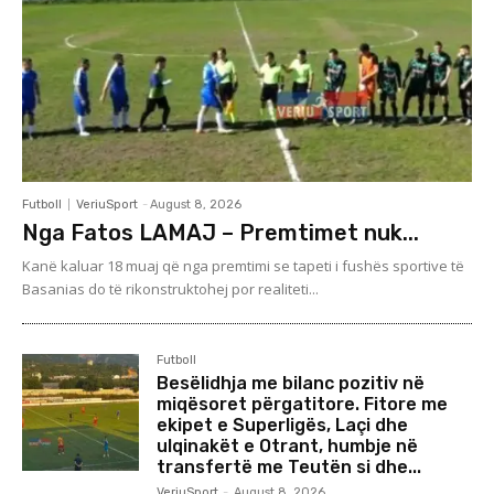
Futboll
VeriuSport
-
August 8, 2026
Nga Fatos LAMAJ – Premtimet nuk...
Kanë kaluar 18 muaj që nga premtimi se tapeti i fushës sportive të
Basanias do të rikonstruktohej por realiteti...
Futboll
Besëlidhja me bilanc pozitiv në
miqësoret përgatitore. Fitore me
ekipet e Superligës, Laçi dhe
ulqinakët e Otrant, humbje në
transfertë me Teutën si dhe...
VeriuSport
-
August 8, 2026