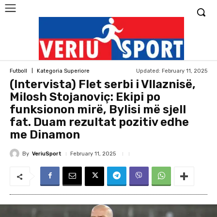
Updated:
February 11, 2025
Futboll
Kategoria Superiore
(Intervista) Flet serbi i Vllaznisë,
Milosh Stojanoviç: Ekipi po
funksionon mirë, Bylisi më sjell
fat. Duam rezultat pozitiv edhe
me Dinamon
By
VeriuSport
February 11, 2025