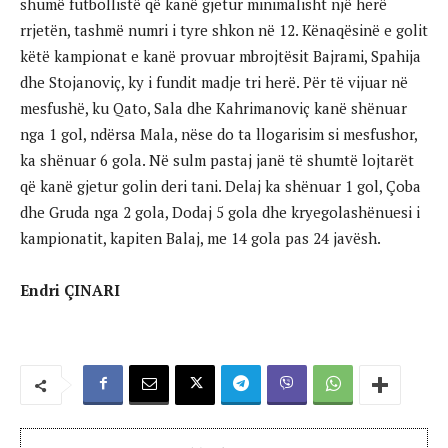
shumë futbollistë që kanë gjetur minimalisht një herë
rrjetën, tashmë numri i tyre shkon në 12. Kënaqësinë e golit
këtë kampionat e kanë provuar mbrojtësit Bajrami, Spahija
dhe Stojanoviç, ky i fundit madje tri herë. Për të vijuar në
mesfushë, ku Qato, Sala dhe Kahrimanoviç kanë shënuar
nga 1 gol, ndërsa Mala, nëse do ta llogarisim si mesfushor,
ka shënuar 6 gola. Në sulm pastaj janë të shumtë lojtarët
që kanë gjetur golin deri tani. Delaj ka shënuar 1 gol, Çoba
dhe Gruda nga 2 gola, Dodaj 5 gola dhe kryegolashënuesi i
kampionatit, kapiten Balaj, me 14 gola pas 24 javësh.
Endri ÇINARI