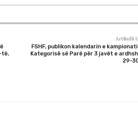
Artikulli t
në
FSHF, publikon kalendarin e kampionati
-të,
Kategorisë së Parë për 3 javët e ardhs
29-3