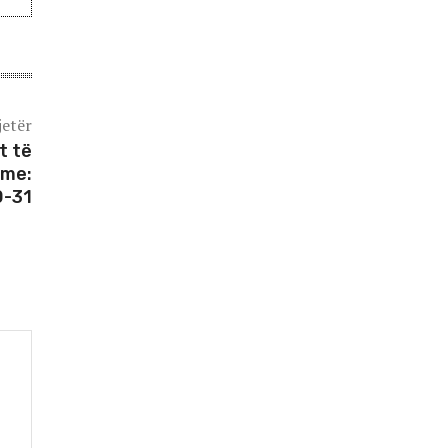
jetër
t të
hme:
0-31