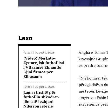
Lexo
Anglia e Tomas T
Futboll
August 7, 2026
(Video) Merkato-
kryesojnë Grupin 
Zyrtare, ish futbollisti
ekipi i drejtuar 
i Vllaznisë Elmando
Gjini firmos për
Elbasanin
“Një komisar tek
përzgjedhësin du
Futboll
August 7, 2026
më tepër. Lëvizje
Lajm i trishtë për
futbollin shkodran
arsyerton Fabio K
dhe atë lezhjan!
eksperienca pers
Ndërron jetë në