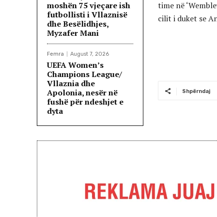
moshën 75 vjeçare ish
time në ‘Wembley
futbollisti i Vllaznisë
cilit i duket se 
dhe Besëlidhjes,
Myzafer Mani
Femra
August 7, 2026
UEFA Women’s
Champions League/
Vllaznia dhe
Apolonia, nesër në
Shpërndaj
fushë për ndeshjet e
dyta