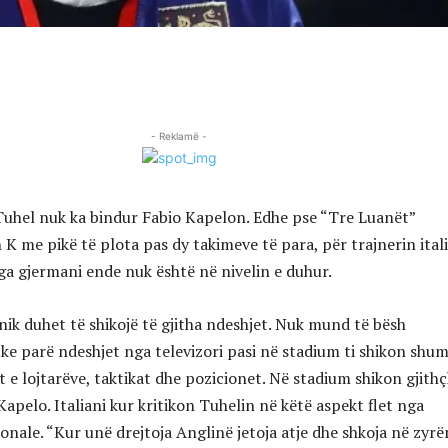
- Reklamë -
uhel nuk ka bindur Fabio Kapelon. Edhe pse “Tre Luanët”
K me pikë të plota pas dy takimeve të para, për trajnerin ital
nga gjermani ende nuk është në nivelin e duhur.
nik duhet të shikojë të gjitha ndeshjet. Nuk mund të bësh
ke parë ndeshjet nga televizori pasi në stadium ti shikon shu
t e lojtarëve, taktikat dhe pozicionet. Në stadium shikon gjithç
apelo. Italiani kur kritikon Tuhelin në këtë aspekt flet nga
onale. “Kur unë drejtoja Anglinë jetoja atje dhe shkoja në zyrë