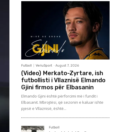
Futboll
VeriuSport
-
August 7, 2026
(Video) Merkato-Zyrtare, ish
futbollisti i Vllaznisë Elmando
Gjini firmos për Elbasanin
Elmando Gjini është përforcimi më i fundit i
Elbasanit. Mbrojtësi, që sezonin e kaluar ishte
pjesë e Vllaznisë, është...
Futboll