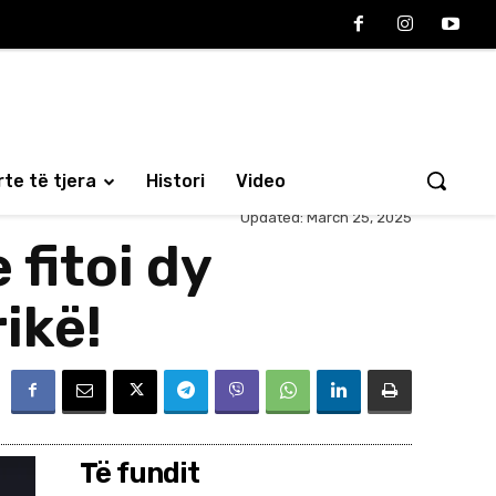
te të tjera
Histori
Video
Updated:
March 25, 2025
 fitoi dy
ikë!
Të fundit