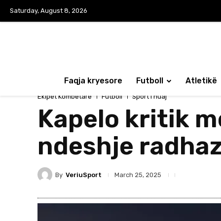
Saturday, August 8, 2026
Faqja kryesore
Futboll
Atletikë
Ekipet Kombëtare
Futboll
Sport i huaj
Kapelo kritik m
ndeshje radhazi
By
VeriuSport
March 25, 2025