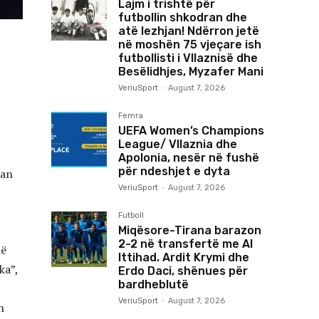
Lajm i trishtë për
futbollin shkodran dhe
atë lezhjan! Ndërron jetë
në moshën 75 vjeçare ish
futbollisti i Vllaznisë dhe
Besëlidhjes, Myzafer Mani
VeriuSport
-
August 7, 2026
Femra
UEFA Women’s Champions
League/ Vllaznia dhe
Apolonia, nesër në fushë
për ndeshjet e dyta
ian
VeriuSport
-
August 7, 2026
Futboll
Miqësore-Tirana barazon
2-2 në transfertë me Al
më
Ittihad. Ardit Krymi dhe
ka”,
Erdo Daci, shënues për
bardheblutë
VeriuSport
-
August 7, 2026
n