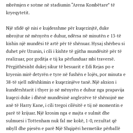
mbrëmjen e sotme në stadiumin “Arena Kombëtare” të
kryeqytetit.
Një sfidë që nisi e kujdesshme për kuqezinjtë, duke
mbrojtur në mënyrën e duhur, ndërsa në minutën e 13-të
kishin një mundësi të artë për të shënuar. Hysaj shërbeu si
duhet për Uzunin, i cili i kishte të gjitha mundësitë për të
realizuar, por goditja e tij ka përfunduar mbi traversë.
Përgjithësisht dukej sikur të besuarit e Edi Rejas po e
kryenin mirë detyrën e tyre në fushën e lojës, por minuta e
38-të sjell ndëshkimin e kuqezinjëve tanë. Një aksion i
kundërshtarit i thyer jo në mënyrën e duhur nga prapavija
kuqezi duke i dhënë mundësinë anglezëve të shënojnë me
anë të Harry Kane, i cili tregoi cilësitë e tij në momentin e
parë të krijuar. Një krosim nga e majta e sulmit dhe
sulmuesi i Tottenham nuk fal me kokë, 1-0, rezultat që
mbyll dhe pjesën e parë Një Shqipëri hermetike përballë