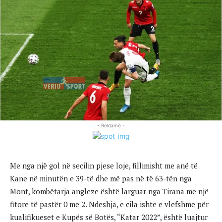
- Reklamë -
Me nga një gol në secilin pjese loje, fillimisht me anë të
Kane në minutën e 39-të dhe më pas në të 63-tën nga
Mont, kombëtarja angleze është larguar nga Tirana me një
fitore të pastër 0 me 2. Ndeshja, e cila ishte e vlefshme për
kualifikueset e Kupës së Botës, “Katar 2022”, është luajtur