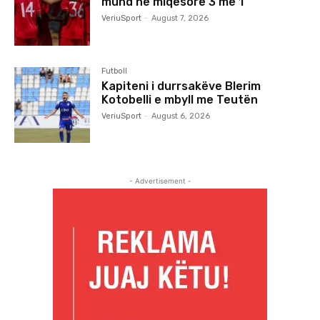
mund në miqësore 3 me 1
VeriuSport
-
August 7, 2026
Futboll
Kapiteni i durrsakëve Blerim
Kotobelli e mbyll me Teutën
VeriuSport
-
August 6, 2026
- Advertisement -