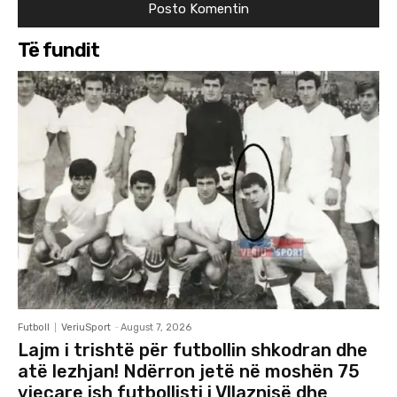
Të fundit
Futboll
VeriuSport
-
August 7, 2026
Lajm i trishtë për futbollin shkodran dhe
atë lezhjan! Ndërron jetë në moshën 75
vjeçare ish futbollisti i Vllaznisë dhe