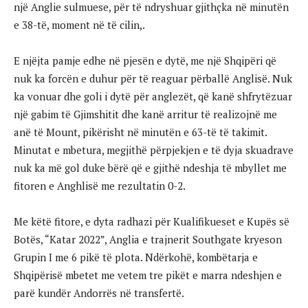
një Anglie sulmuese, për të ndryshuar gjithçka në minutën
e 38-të, moment në të cilin,.
E njëjta pamje edhe në pjesën e dytë, me një Shqipëri që
nuk ka forcën e duhur për të reaguar përballë Anglisë. Nuk
ka vonuar dhe goli i dytë për anglezët, që kanë shfrytëzuar
një gabim të Gjimshitit dhe kanë arritur të realizojnë me
anë të Mount, pikërisht në minutën e 63-të të takimit.
Minutat e mbetura, megjithë përpjekjen e të dyja skuadrave
nuk ka më gol duke bërë që e gjithë ndeshja të mbyllet me
fitoren e Anghlisë me rezultatin 0-2.
Me këtë fitore, e dyta radhazi për Kualifikueset e Kupës së
Botës, “Katar 2022”, Anglia e trajnerit Southgate kryeson
Grupin I me 6 pikë të plota. Ndërkohë, kombëtarja e
Shqipërisë mbetet me vetem tre pikët e marra ndeshjen e
parë kundër Andorrës në transfertë.