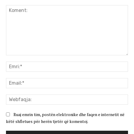
Koment:
Emr
Ema
We
Ruaj emrin tim, postën elektronike dhe faqen e internetit në
këtë shfletues për herën tjetër që komentoj.