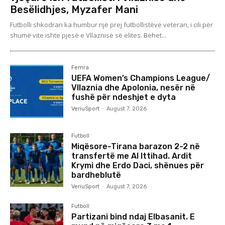
Besëlidhjes, Myzafer Mani
Futbolli shkodran ka humbur një prej futbollistëve veteran, i cili për
shumë vite ishte pjesë e Vllaznisë së elites. Bëhet...
Femra
UEFA Women’s Champions League/
Vllaznia dhe Apolonia, nesër në
fushë për ndeshjet e dyta
VeriuSport
-
August 7, 2026
Futboll
Miqësore-Tirana barazon 2-2 në
transfertë me Al Ittihad. Ardit
Krymi dhe Erdo Daci, shënues për
bardheblutë
VeriuSport
-
August 7, 2026
Futboll
Partizani bind ndaj Elbasanit. E