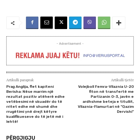
- Advertisement -
Artikulli paraprak
Artikulli tjetër
Prag Anglija, flet kapiteni
Volejboll Femra-Vllaznia U-20
Berisha: Nëse marrim një
fiton në transfertë me
rezultat pozitiv atëherë edhe
Partizanin 0-3, javën e
vetëbesimi në skuadër do të
ardhshme beteja e titullit,
rritet edhe më shumë dhe
Vllaznia-Flamurtari në “Qazim
rrugëtimi ynë drejt këtyre
Dervishi”
kualifikueseve do të jetë më i
lehtë!
PËRGJIGJU