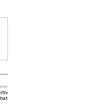
jetër
itiv
shat