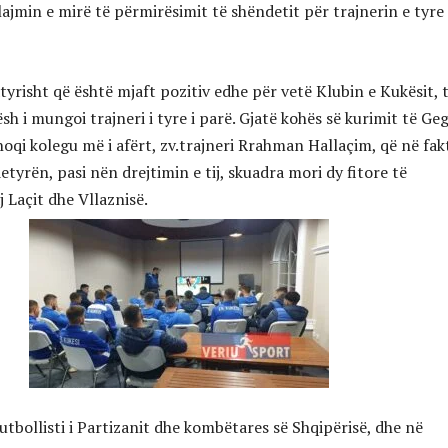
lajmin e mirë të përmirësimit të shëndetit për trajnerin e tyre
natyrisht që është mjaft pozitiv edhe për vetë Klubin e Kukësit, 
tësh i mungoi trajneri i tyre i parë. Gjatë kohës së kurimit të Geg
oqi kolegu më i afërt, zv.trajneri Rrahman Hallaçim, që në fak
etyrën, pasi nën drejtimin e tij, skuadra mori dy fitore të
 Laçit dhe Vllaznisë.
utbollisti i Partizanit dhe kombëtares së Shqipërisë, dhe në