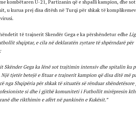
me kombëtaren U-21, Partizanin që e shpalli kampion, dhe sot
sit, u kurua prej disa ditësh në Turqi për shkak të komplikeme
virusi.
hëndetit të trajnerit Skendër Gega e ka përshëndetur edhe
Lig
utbollit shqiptar, e cila në deklaratën zyrtare të shpërndarë për
:
it Skënder Gega ka lënë sot trajtimin intensiv dhe spitalin ku 
 Një tjetër betejë e fituar e trajnerit kampion që disa ditë më p
cë nga Shqipëria për shkak të situatës së rënduar shëndetësore 
ofesioniste si dhe i gjithë komuniteti i Futbollit mirëpresin kt
ranë dhe rikthimin e afërt në pankinën e Kukësit.”