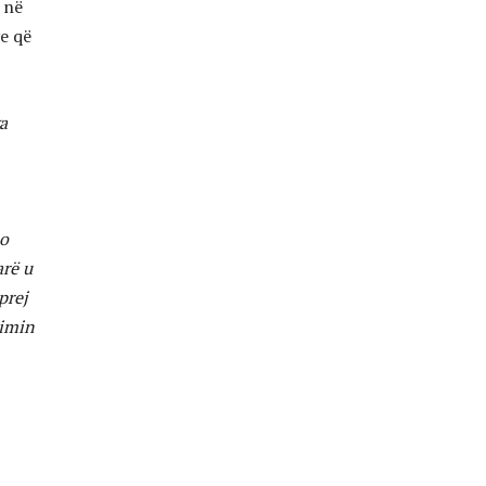
 në
ve që
a
po
arë u
prej
himin