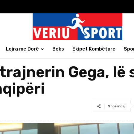
Lojra me Dorë
Boks
Ekipet Kombëtare
Spor
trajnerin Gega, lë 
hqipëri
Shpërndaj