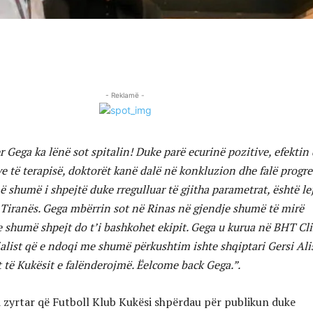
- Reklamë -
 Gega ka lënë sot spitalin! Duke parë ecurinë pozitive, efektin
ve të terapisë, doktorët kanë dalë në konkluzion dhe falë progre
ë shumë i shpejtë duke rregulluar të gjitha parametrat, është le
t Tiranës. Gega mbërrin sot në Rinas në gjendje shumë të mirë
 shumë shpejt do t’i bashkohet ekipit. Gega u kurua në BHT Cli
alist që e ndoqi me shumë përkushtim ishte shqiptari Gersi Ali
 të Kukësit e falënderojmë. Ëelcome back Gega.”.
 zyrtar që Futboll Klub Kukësi shpërdau për publikun duke