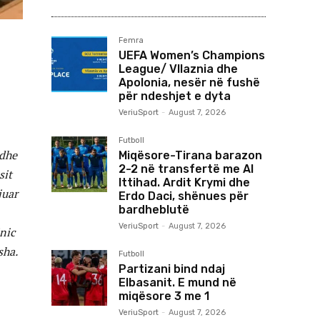
Femra
UEFA Women’s Champions
League/ Vllaznia dhe
Apolonia, nesër në fushë
për ndeshjet e dyta
VeriuSport
-
August 7, 2026
Futboll
 dhe
Miqësore-Tirana barazon
2-2 në transfertë me Al
sit
Ittihad. Ardit Krymi dhe
juar
Erdo Daci, shënues për
bardheblutë
VeriuSport
-
August 7, 2026
nic
sha.
Futboll
Partizani bind ndaj
Elbasanit. E mund në
miqësore 3 me 1
VeriuSport
-
August 7, 2026