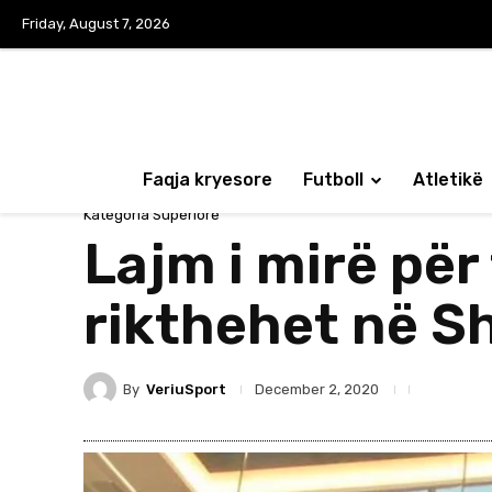
Friday, August 7, 2026
Faqja kryesore
Futboll
Atletikë
Kategoria Superiore
Lajm i mirë për 
rikthehet në S
By
VeriuSport
December 2, 2020