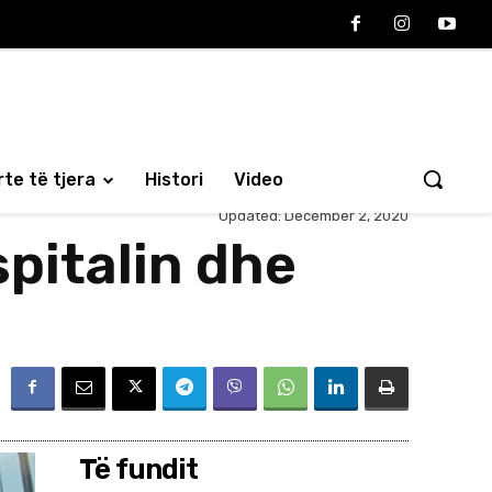
te të tjera
Histori
Video
Updated:
December 2, 2020
spitalin dhe
Të fundit