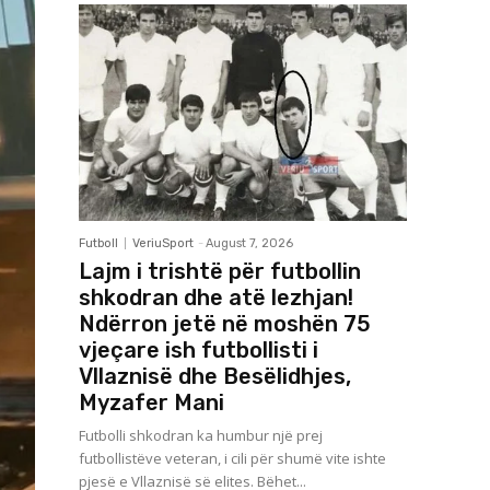
Futboll
VeriuSport
-
August 7, 2026
Lajm i trishtë për futbollin
shkodran dhe atë lezhjan!
Ndërron jetë në moshën 75
vjeçare ish futbollisti i
Vllaznisë dhe Besëlidhjes,
Myzafer Mani
Futbolli shkodran ka humbur një prej
futbollistëve veteran, i cili për shumë vite ishte
pjesë e Vllaznisë së elites. Bëhet...