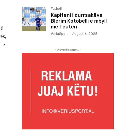
Futboll
Kapiteni i durrsakëve
Blerim Kotobelli e mbyll
me Teutën
të
VeriuSport
-
August 6, 2026
ës,
t e
- Advertisement -