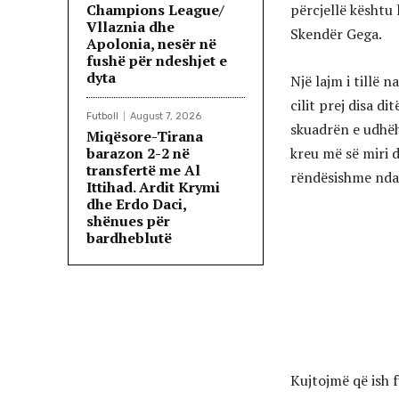
Champions League/
përcjellë kështu 
Vllaznia dhe
Skendër Gega.
Apolonia, nesër në
fushë për ndeshjet e
dyta
Një lajm i tillë 
cilit prej disa di
Futboll
August 7, 2026
skuadrën e udhëh
Miqësore-Tirana
barazon 2-2 në
kreu më së miri d
transfertë me Al
rëndësishme ndaj
Ittihad. Ardit Krymi
dhe Erdo Daci,
shënues për
bardheblutë
Kujtojmë që ish f