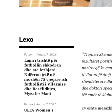
Lexo
“
Trajneri Skënder
Futboll
August 7, 2026
Lajm i trishtë për
rezultatet poziti
futbollin shkodran
pozitiv që ka qen
dhe atë lezhjan!
Ndërron jetë në
të fluturojë drej
moshën 75 vjeçare ish
shëndetësore dhe
futbollisti i Vllaznisë
dhe doktori speci
dhe Besëlidhjes,
Myzafer Mani
Në emër të klubit
Femra
August 7, 2026
Ky është mesazhi
UEFA Women’s