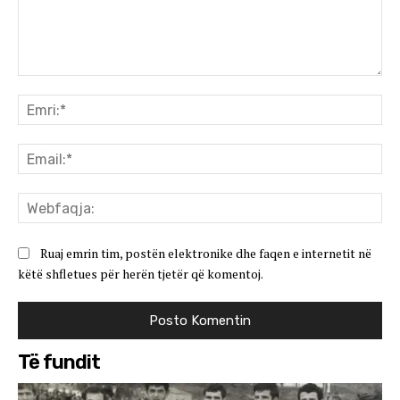
Koment:
Emr
Ema
We
Ruaj emrin tim, postën elektronike dhe faqen e internetit në
këtë shfletues për herën tjetër që komentoj.
Të fundit