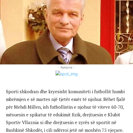
- Reklamë -
Sporti shkodran dhe kryesisht komuniteti i futbollit humbi
mbrëmjen e së martes një tjetër emër të njohur. Bëhet fjalë
për Mehdi Millen, ish futbollistin e njohur të viteve 60-70,
mësuesin e spikatur të edukimit fizik, drejtuesin e Klubit
Sportiv Vllaznia si dhe drejtuesin e zyrës së sportit në
Bashkinë Shkodër, i cili ndërroi jetë në moshën 75 vjeçare.