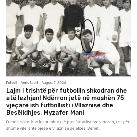
Futboll
VeriuSport
-
August 7, 2026
Lajm i trishtë për futbollin shkodran dhe
atë lezhjan! Ndërron jetë në moshën 75
vjeçare ish futbollisti i Vllaznisë dhe
Besëlidhjes, Myzafer Mani
Futbolli shkodran ka humbur një prej futbollistëve veteran, i cili për
shumë vite ishte pjesë e Vllaznisë së elites. Bëhet...