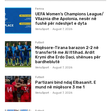
Femra
UEFA Women’s Champions League/
Vllaznia dhe Apolonia, nesër në
fushë për ndeshjet e dyta
VeriuSport
-
August 7, 2026
Futboll
Miqësore-Tirana barazon 2-2 në
transfertë me Al Ittihad. Ardit
Krymi dhe Erdo Daci, shënues për
bardheblutë
VeriuSport
-
August 7, 2026
Futboll
Partizani bind ndaj Elbasanit. E
mund në miqësore 3 me 1
VeriuSport
-
August 7, 2026
Futboll