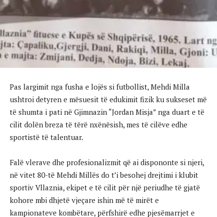
Pas largimit nga fusha e lojës si futbollist, Mehdi Milla
ushtroi detyren e mësuesit të edukimit fizik ku sukseset më
të shumta i pati në Gjimnazin “Jordan Misja” nga duart e të
cilit dolën breza të tërë nxënësish, mes të cilëve edhe
sportistë të talentuar.
Falë vlerave dhe profesionalizmit që ai dispononte si njeri,
në vitet 80-të Mehdi Millës do t’i besohej drejtimi i klubit
sportiv Vllaznia, ekipet e të cilit për një periudhe të gjatë
kohore mbi dhjetë vjeçare ishin më të mirët e
kampionateve kombëtare, përfshirë edhe pjesëmarrjet e