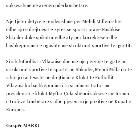
suksesshme në arenen ndërkombëtare.
Një tjetër detyrë e rëndësishme për Mehdi Millen ishte
edhe ajo e drejtuesit e zyrës së sportit pranë Bashkisë
Shkodër duke spikatur edhe aty për korrektesen dhe
bashkëpunimin e ngushtë me strukturat sportive të qytetit.
Si ish futbollist i Vllaznisë dhe me një përvojë të gjatë në
strukturat sportive të sportit në Shkodër, Mehdi Milla do të
ishte jo rastësisht në drejtimin e Klubit të Futbollit
Vllaznia ku bashkëpunimi i tij si administrator me
presidentin e klubit Myftar Çela shënoi suksese me fitimin
e trofeve kombëtarë si dhe pjesëmarrje pozitive në Kupat e
Europës.
Gaspër MARKU