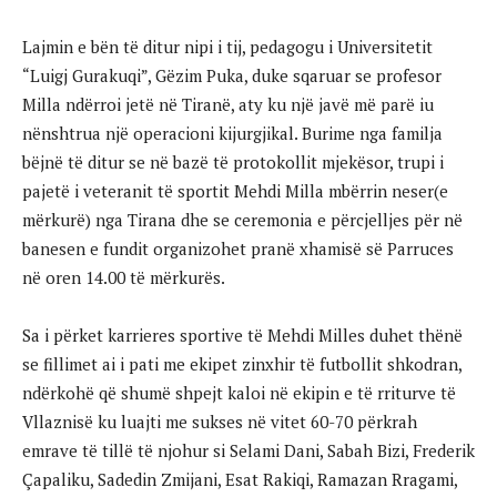
Lajmin e bën të ditur nipi i tij, pedagogu i Universitetit
“Luigj Gurakuqi”, Gëzim Puka, duke sqaruar se profesor
Milla ndërroi jetë në Tiranë, aty ku një javë më parë iu
nënshtrua një operacioni kijurgjikal. Burime nga familja
bëjnë të ditur se në bazë të protokollit mjekësor, trupi i
pajetë i veteranit të sportit Mehdi Milla mbërrin neser(e
mërkurë) nga Tirana dhe se ceremonia e përcjelljes për në
banesen e fundit organizohet pranë xhamisë së Parruces
në oren 14.00 të mërkurës.
Sa i përket karrieres sportive të Mehdi Milles duhet thënë
se fillimet ai i pati me ekipet zinxhir të futbollit shkodran,
ndërkohë që shumë shpejt kaloi në ekipin e të rriturve të
Vllaznisë ku luajti me sukses në vitet 60-70 përkrah
emrave të tillë të njohur si Selami Dani, Sabah Bizi, Frederik
Çapaliku, Sadedin Zmijani, Esat Rakiqi, Ramazan Rragami,