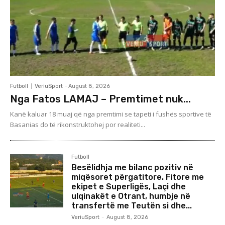
Futboll
VeriuSport
-
August 8, 2026
Nga Fatos LAMAJ – Premtimet nuk...
Kanë kaluar 18 muaj që nga premtimi se tapeti i fushës sportive të
Basanias do të rikonstruktohej por realiteti...
Futboll
Besëlidhja me bilanc pozitiv në
miqësoret përgatitore. Fitore me
ekipet e Superligës, Laçi dhe
ulqinakët e Otrant, humbje në
transfertë me Teutën si dhe...
VeriuSport
-
August 8, 2026