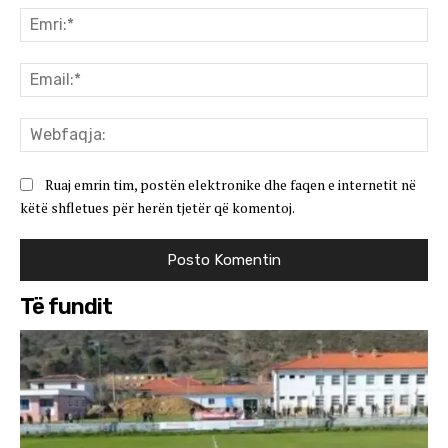
Emr
Ema
We
Ruaj emrin tim, postën elektronike dhe faqen e internetit në
këtë shfletues për herën tjetër që komentoj.
Të fundit