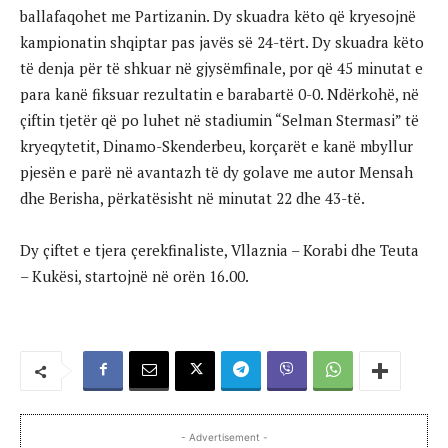
ballafaqohet me Partizanin. Dy skuadra këto që kryesojnë
kampionatin shqiptar pas javës së 24-tërt. Dy skuadra këto
të denja për të shkuar në gjysëmfinale, por që 45 minutat e
para kanë fiksuar rezultatin e barabartë 0-0. Ndërkohë, në
çiftin tjetër që po luhet në stadiumin “Selman Stermasi” të
kryeqytetit, Dinamo-Skenderbeu, korçarët e kanë mbyllur
pjesën e parë në avantazh të dy golave me autor Mensah
dhe Berisha, përkatësisht në minutat 22 dhe 43-të.
Dy çiftet e tjera çerekfinaliste, Vllaznia – Korabi dhe Teuta
– Kukësi, startojnë në orën 16.00.
- Advertisement -