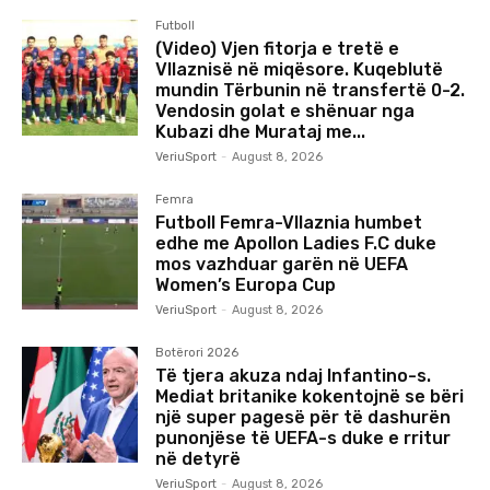
Futboll
(Video) Vjen fitorja e tretë e
Vllaznisë në miqësore. Kuqeblutë
mundin Tërbunin në transfertë 0-2.
Vendosin golat e shënuar nga
Kubazi dhe Murataj me...
VeriuSport
-
August 8, 2026
Femra
Futboll Femra-Vllaznia humbet
edhe me Apollon Ladies F.C duke
mos vazhduar garën në UEFA
Women’s Europa Cup
VeriuSport
-
August 8, 2026
Botërori 2026
Të tjera akuza ndaj Infantino-s.
Mediat britanike kokentojnë se bëri
një super pagesë për të dashurën
punonjëse të UEFA-s duke e rritur
në detyrë
VeriuSport
-
August 8, 2026