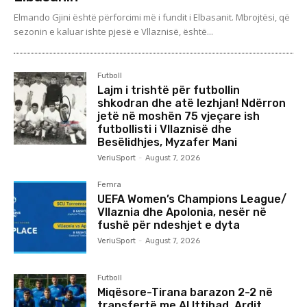
Elmando Gjini është përforcimi më i fundit i Elbasanit. Mbrojtësi, që
sezonin e kaluar ishte pjesë e Vllaznisë, është...
Futboll
Lajm i trishtë për futbollin
shkodran dhe atë lezhjan! Ndërron
jetë në moshën 75 vjeçare ish
futbollisti i Vllaznisë dhe
Besëlidhjes, Myzafer Mani
VeriuSport
-
August 7, 2026
Femra
UEFA Women’s Champions League/
Vllaznia dhe Apolonia, nesër në
fushë për ndeshjet e dyta
VeriuSport
-
August 7, 2026
Futboll
Miqësore-Tirana barazon 2-2 në
transfertë me Al Ittihad. Ardit