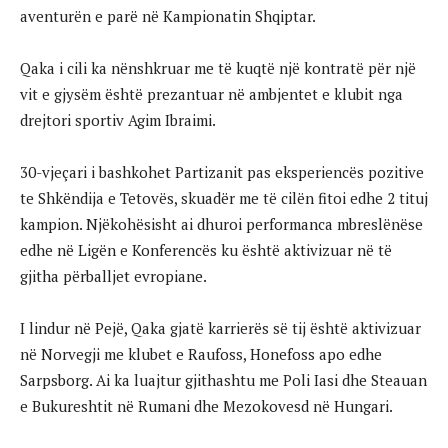
aventurën e parë në Kampionatin Shqiptar.
Qaka i cili ka nënshkruar me të kuqtë një kontratë për një
vit e gjysëm është prezantuar në ambjentet e klubit nga
drejtori sportiv Agim Ibraimi.
30-vjeçari i bashkohet Partizanit pas eksperiencës pozitive
te Shkëndija e Tetovës, skuadër me të cilën fitoi edhe 2 tituj
kampion. Njëkohësisht ai dhuroi performanca mbreslënëse
edhe në Ligën e Konferencës ku është aktivizuar në të
gjitha përballjet evropiane.
I lindur në Pejë, Qaka gjatë karrierës së tij është aktivizuar
në Norvegji me klubet e Raufoss, Honefoss apo edhe
Sarpsborg. Ai ka luajtur gjithashtu me Poli Iasi dhe Steauan
e Bukureshtit në Rumani dhe Mezokovesd në Hungari.