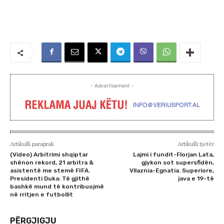
- Advertisement -
Artikulli paraprak
Artikulli tjetër
(Video) Arbitrimi shqiptar
Lajmi i fundit-Florjan Lata,
shënon rekord, 21 arbitra &
gjykon sot supersfidën,
asistentë me stemë FIFA.
Vllaznia-Egnatia. Superiore,
Presidenti Duka: Të gjithë
java e 19-të
bashkë mund të kontribuojmë
në rritjen e futbollit
PËRGJIGJU