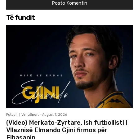
Të fundit
Futboll
VeriuSport
-
August 7, 2026
(Video) Merkato-Zyrtare, ish futbollisti i
Vllaznisë Elmando Gjini firmos për
Elbasanin