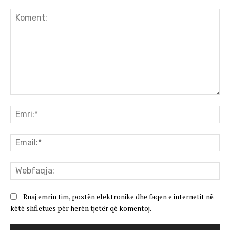
Koment:
Emr
Ema
We
Ruaj emrin tim, postën elektronike dhe faqen e internetit në
këtë shfletues për herën tjetër që komentoj.