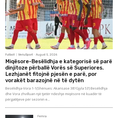
Futboll
VeriuSport
-
August 5, 2026
Miqësore-Besëlidhja e kategorisë së parë
dinjitoze përballë Vorës së Superiores.
Lezhjanët fitojnë pjesën e parë, por
vorakët barazojnë në të dytën
Besëlidhja-Vora 1-1(Shënues: Akansase 38’/Gjyla 53’) Besëlidhja
dhe Vora zhvilluan një tjetër ndeshje miqësore në kuadër të
përgatitjeve për sezonin e...
Femra