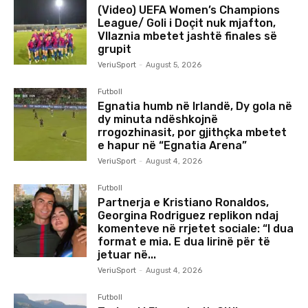
(Video) UEFA Women’s Champions
League/ Goli i Doçit nuk mjafton,
Vllaznia mbetet jashtë finales së
grupit
VeriuSport
-
August 5, 2026
Futboll
Egnatia humb në Irlandë, Dy gola në
dy minuta ndëshkojnë
rrogozhinasit, por gjithçka mbetet
e hapur në “Egnatia Arena”
VeriuSport
-
August 4, 2026
Futboll
Partnerja e Kristiano Ronaldos,
Georgina Rodriguez replikon ndaj
komenteve në rrjetet sociale: “I dua
format e mia. E dua lirinë për të
jetuar në...
VeriuSport
-
August 4, 2026
Futboll