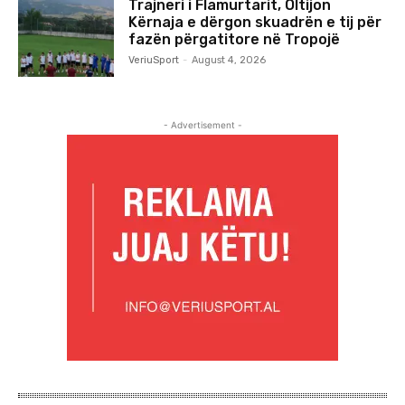
Trajneri i Flamurtarit, Oltijon
Kërnaja e dërgon skuadrën e tij për
fazën përgatitore në Tropojë
VeriuSport
-
August 4, 2026
- Advertisement -