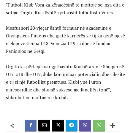
“Futboll Klub Vora ka kënaqësinë të njoftojë se, nga dita e
sotme, Orgito Ruci është zyrtarisht futbollist i Vorës.
Mesfushori 20-vjeçar është formuar në akademinë e
Olympiacos Piraeus dhe gjatë karrierës së tij ka qenë pjesë
e ekipeve Genoa U18, Venezia U19, si dhe së fundmi
Panionios ne Greqi.
Orgito ka përfaqësuar gjithashtu Kombëtaren e Shqipërisë
U17, U18 dhe U19, duke konfirmuar potencialin dhe cilësitë
e tij si një futbollist premtues. Klubi ynë i uron
mirëseardhje dhe shumë suksese me fanellën tonë”,
shkruhet në njoftimin e klubit.