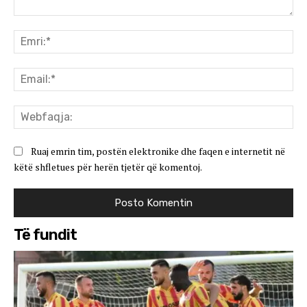
Koment:
Emr
Ema
We
Ruaj emrin tim, postën elektronike dhe faqen e internetit në
këtë shfletues për herën tjetër që komentoj.
Të fundit