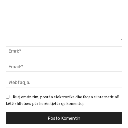
Koment:
Emr
Ema
We
Ruaj emrin tim, postën elektronike dhe faqen e internetit në
këtë shfletues për herën tjetër që komentoj.