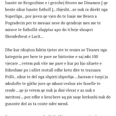
luante ne Rrogozhine e i gezohej fitores me Dinamon [ qe
bente sikur luante futboll ]…thjesht…se nuk ra direkt nga
Superliga…por javen qe vjen do te luaje me Besen a
Pogradecin per te mesuar nese do qendroje mes me te
mirave te futbollit shqiptar apo do ti beje shoqeri
Skenderbeut e Lacit…
Dhe kur rikujton faktin tjeter ate te renies se Tiranes nga
kategoria per here te pare ne historine e saj mbi 100
vjecare …vetem pak vite me pare e kur po kjo siluete e
frikeshme po i sillet rrotull edhe keto dite te trazuara
Prilli…sikur te del nga shpirti shprehja …harram e turpi ju
mbulofte te gjithe juve qe mbani veshur ate fanelle te
rende …qe jo vetem qe nuk ja dini vlerat e as nuk e
meritoni …por edhe e keni bere aq pis saqe kerkushi nuk do
guxonte dot as ta conte nder mend.