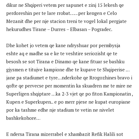
dikur ne Shqiperi vetem per sapunet e zinj 15 lekesh qe
perdoreshin per te lare rrobat……per kengen e Celo
Mezanit dhe per nje stacion treni te vogel lokal pergjate
hekurudhes Tirane – Durres – Elbasan – Pogradec.
Dhe kohet jo vetem qe kane ndryshuar por permbysja
eshte aq e madhe sa e ke te veshtire seriozisht qe te
besosh se sot Tirana e Dinamo qe kane fituar se bashku
gjysmen e titujve kampione dhe te kupave te Shqiperise …
jane pa stadiumet e tyre…nderkohe qe Rrogozhines bravo i
qofte qe pervecse per momentin ka skuadren me te mire ne
Superligen shqiptare …ka 2-3 vjet qe po fiton Kampionatin ,
Kupen e Superkupen.. e po merr pjese ne kupat europiane
por ka tashme edhe nje stadium te vetin ne nivelet
bashkekohore…
E ndersa Tirana mizerrabel e xhambazit Refik Halili sot