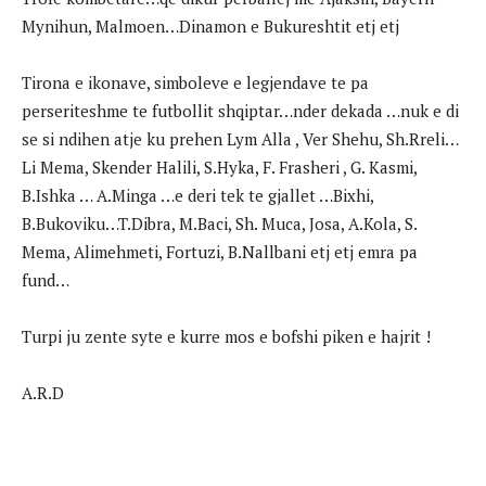
Mynihun, Malmoen…Dinamon e Bukureshtit etj etj
Tirona e ikonave, simboleve e legjendave te pa
perseriteshme te futbollit shqiptar…nder dekada …nuk e di
se si ndihen atje ku prehen Lym Alla , Ver Shehu, Sh.Rreli…
Li Mema, Skender Halili, S.Hyka, F. Frasheri , G. Kasmi,
B.Ishka … A.Minga …e deri tek te gjallet …Bixhi,
B.Bukoviku…T.Dibra, M.Baci, Sh. Muca, Josa, A.Kola, S.
Mema, Alimehmeti, Fortuzi, B.Nallbani etj etj emra pa
fund…
Turpi ju zente syte e kurre mos e bofshi piken e hajrit !
A.R.D