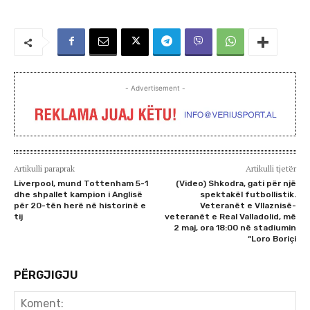
- Advertisement -
Artikulli paraprak
Artikulli tjetër
Liverpool, mund Tottenham 5-1
(Video) Shkodra, gati për një
dhe shpallet kampion i Anglisë
spektakël futbollistik.
për 20-tën herë në historinë e
Veteranët e Vllaznisë-
tij
veteranët e Real Valladolid, më
2 maj, ora 18:00 në stadiumin
“Loro Boriçi
PËRGJIGJU