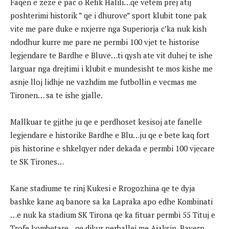
Faqen e zeze e pac o Refik Halili…qe vetem prej atij
poshterimi historik ” qe i dhurove” sport klubit tone pak
vite me pare duke e nxjerre nga Superiorja c’ka nuk kish
ndodhur kurre me pare ne permbi 100 vjet te historise
legjendare te Bardhe e Bluve…ti qysh ate vit duhej te ishe
larguar nga drejtimi i klubit e mundesisht te mos kishe me
asnje lloj lidhje ne vazhdim me futbollin e vecmas me
Tironen… sa te ishe gjalle.
Mallkuar te gjithe ju qe e perdhoset kesisoj ate fanelle
legjendare e historike Bardhe e Blu…ju qe e bete kaq fort
pis historine e shkelqyer nder dekada e permbi 100 vjecare
te SK Tirones…
Kane stadiume te rinj Kukesi e Rrogozhina qe te dyja
bashke kane aq banore sa ka Lapraka apo edhe Kombinati
…e nuk ka stadium SK Tirona qe ka fituar permbi 55 Tituj e
Trofe kombetare…qe dikur perballej me Ajaksin, Bayern