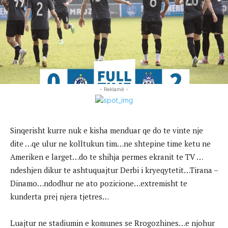
- Reklamë -
Sinqerisht kurre nuk e kisha menduar qe do te vinte nje
dite …qe ulur ne kolltukun tim…ne shtepine time ketu ne
Ameriken e larget…do te shihja permes ekranit te TV …
ndeshjen dikur te ashtuquajtur Derbi i kryeqytetit…Tirana –
Dinamo…ndodhur ne ato pozicione…extremisht te
kunderta prej njera tjetres…
Luajtur ne stadiumin e komunes se Rrogozhines…e njohur