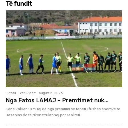
Të fundit
Futboll
VeriuSport
-
August 8, 2026
Nga Fatos LAMAJ – Premtimet nuk...
Kanë kaluar 18 muaj që nga premtimi se tapeti i fushës sportive të
Basanias do të rikonstruktohej por realiteti...