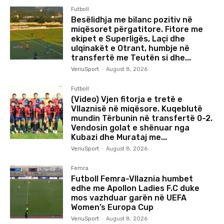
Futboll
Besëlidhja me bilanc pozitiv në
miqësoret përgatitore. Fitore me
ekipet e Superligës, Laçi dhe
ulqinakët e Otrant, humbje në
transfertë me Teutën si dhe...
VeriuSport
-
August 8, 2026
Futboll
(Video) Vjen fitorja e tretë e
Vllaznisë në miqësore. Kuqeblutë
mundin Tërbunin në transfertë 0-2.
Vendosin golat e shënuar nga
Kubazi dhe Murataj me...
VeriuSport
-
August 8, 2026
Femra
Futboll Femra-Vllaznia humbet
edhe me Apollon Ladies F.C duke
mos vazhduar garën në UEFA
Women’s Europa Cup
VeriuSport
-
August 8, 2026