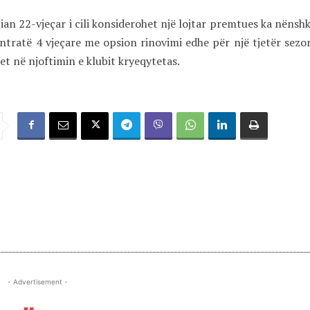
an 22-vjeçar i cili konsiderohet një lojtar premtues ka nënsh
ntratë 4 vjeçare me opsion rinovimi edhe për një tjetër sez
et në njoftimin e klubit kryeqytetas.
- Advertisement -