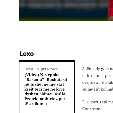
Lexo
Shënoi dy gola n
Futboll
August 6, 2026
(Video) Nis epoka
e fitoi me përm
“Basania”! Bushatasit
drejtuesit e klu
në fushë me një staf
krejt të ri me në krye
sulmuesit kolumb
dyshen Shimaj-Kulla.
Projekt ambicioz për
“FK Partizani me
të ardhmen
Contreras.