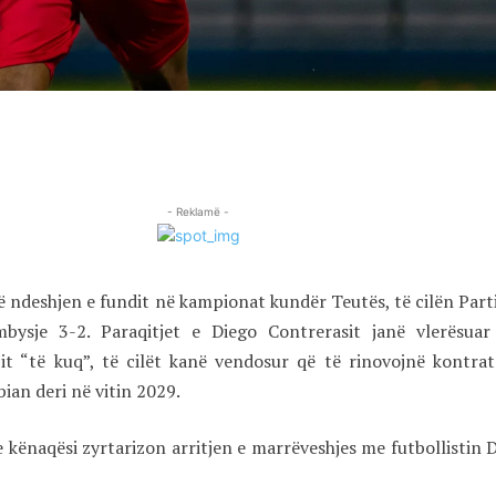
- Reklamë -
ë ndeshjen e fundit në kampionat kundër Teutës, të cilën Part
bysje 3-2. Paraqitjet e Diego Contrerasit janë vlerësuar
bit “të kuq”, të cilët kanë vendosur që të rinovojnë kontra
ian deri në vitin 2029.
 kënaqësi zyrtarizon arritjen e marrëveshjes me futbollistin 