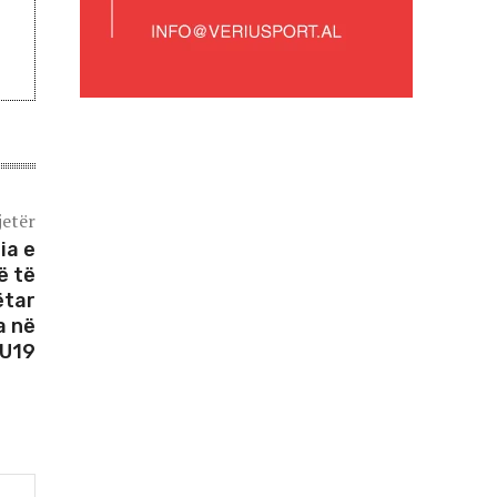
jetër
ia e
ë të
ëtar
a në
 U19