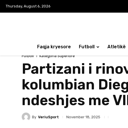
Thursday, August 6, 2026
Faqja kryesore
Futboll
Atletikë
Futboll
Kategoria Superiore
Partizani i rin
kolumbian Dieg
ndeshjes me Vl
By
VeriuSport
November 18, 2025