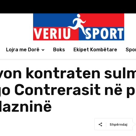
Lojra me Dorë
Boks
Ekipet Kombëtare
Spor
ovon kontraten sul
o Contrerasit në p
lazninë
Shpërndaj