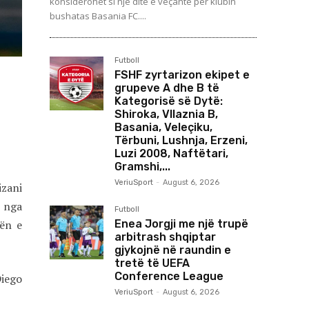
konsiderohet si një ditë e veçantë për klubin
bushatas Basania FC....
Futboll
FSHF zyrtarizon ekipet e
grupeve A dhe B të
Kategorisë së Dytë:
Shiroka, Vllaznia B,
Basania, Veleçiku,
Tërbuni, Lushnja, Erzeni,
Luzi 2008, Naftëtari,
Gramshi,...
VeriuSport
-
August 6, 2026
izani
 nga
Futboll
Enea Jorgji me një trupë
tën e
arbitrash shqiptar
gjykojnë në raundin e
tretë të UEFA
Conference League
Diego
VeriuSport
-
August 6, 2026