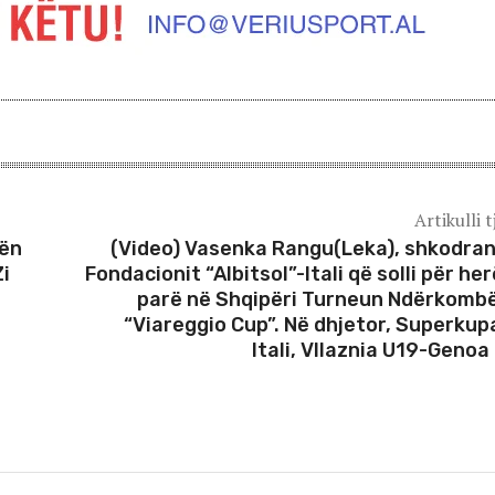
Artikulli t
tën
(Video) Vasenka Rangu(Leka), shkodran
Zi
Fondacionit “Albitsol”-Itali që solli për her
parë në Shqipëri Turneun Ndërkomb
“Viareggio Cup”. Në dhjetor, Superkup
Itali, Vllaznia U19-Genoa