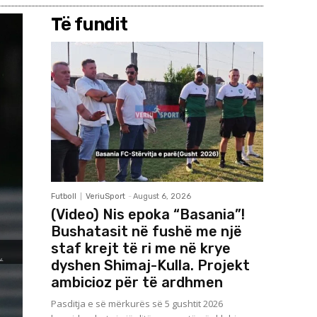
Të fundit
Futboll
VeriuSport
-
August 6, 2026
(Video) Nis epoka “Basania”!
Bushatasit në fushë me një
staf krejt të ri me në krye
dyshen Shimaj-Kulla. Projekt
ambicioz për të ardhmen
Pasditja e së mërkurës së 5 gushtit 2026