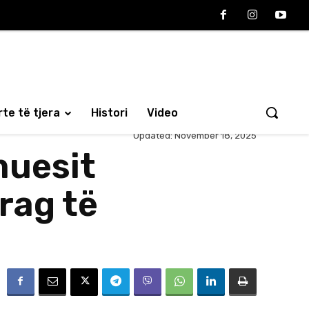
te të tjera
Histori
Video
Updated:
November 18, 2025
muesit
rag të