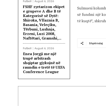
Futboll
August 6, 2026
FSHF zyrtarizon ekipet
Sulmuesi kolumbi
e grupeve A dhe B të
së fundmi një ko
Kategorisë së Dytë:
Shiroka, Vllaznia B,
të kuqtë”, shkruh
Basania, Veleçiku,
Tërbuni, Lushnja,
Erzeni, Luzi 2008,
Naftëtari, Gramshi,...
Shpërndaj
Futboll
August 6, 2026
Enea Jorgji me një
trupë arbitrash
shqiptar gjykojnë në
raundin e tretë të UEFA
Conference League