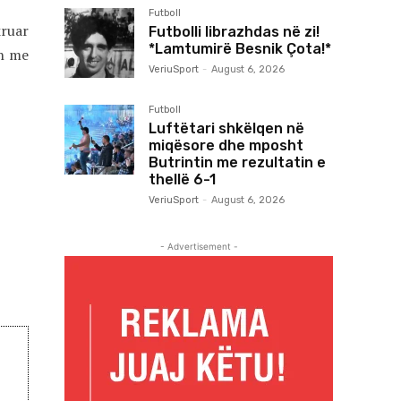
Futboll
kruar
Futbolli librazhdas në zi!
*Lamtumirë Besnik Çota!*
on me
VeriuSport
-
August 6, 2026
Futboll
Luftëtari shkëlqen në
miqësore dhe mposht
Butrintin me rezultatin e
thellë 6-1
VeriuSport
-
August 6, 2026
- Advertisement -