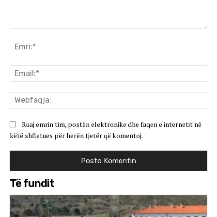
Koment:
Emr
Ema
We
Ruaj emrin tim, postën elektronike dhe faqen e internetit në
këtë shfletues për herën tjetër që komentoj.
Të fundit