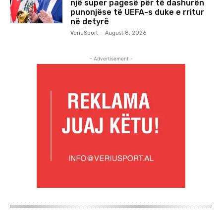
një super pagesë për të dashurën
punonjëse të UEFA-s duke e rritur
në detyrë
VeriuSport
-
August 8, 2026
- Advertisement -