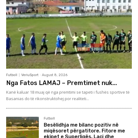
Futboll
VeriuSport
-
August 8, 2026
Nga Fatos LAMAJ – Premtimet nuk...
Kanë kaluar 18 muaj që nga premtimi se tapeti i fushës sportive të
Basanias do të rikonstruktohej por realiteti...
Futboll
Besëlidhja me bilanc pozitiv në
miqësoret përgatitore. Fitore me
ekipet e Superligës, Laçi dhe