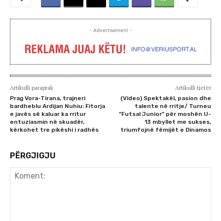
- Advertisement -
Artikulli paraprak
Artikulli tjetër
Prag Vora-Tirana, trajneri
(Video) Spektakël, pasion dhe
bardheblu Ardijan Nuhiu: Fitorja
talente në rritje/ Turneu
e javës së kaluar ka rritur
“Futsal Junior” për moshën U-
entuziasmin në skuadër,
13 mbyllet me sukses,
kërkohet tre pikëshi i radhës
triumfojnë fëmijët e Dinamos
PËRGJIGJU