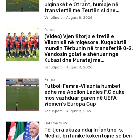
ulqinakët e Otrant, humbje në
transfertë me Teutën si dhe...
VeriuSport
-
August 8, 2026
Futboll
(Video) Vjen fitorja e tretë e
Vllaznisë në miqësore. Kuqeblutë
mundin Tërbunin në transfertë 0-2.
Vendosin golat e shënuar nga
Kubazi dhe Murataj me...
VeriuSport
-
August 8, 2026
Femra
Futboll Femra-Vllaznia humbet
edhe me Apollon Ladies F.C duke
mos vazhduar garën në UEFA
Women’s Europa Cup
VeriuSport
-
August 8, 2026
Botërori 2026
Të tjera akuza ndaj Infantino-s.
Mediat britanike kokentojnë se bëri