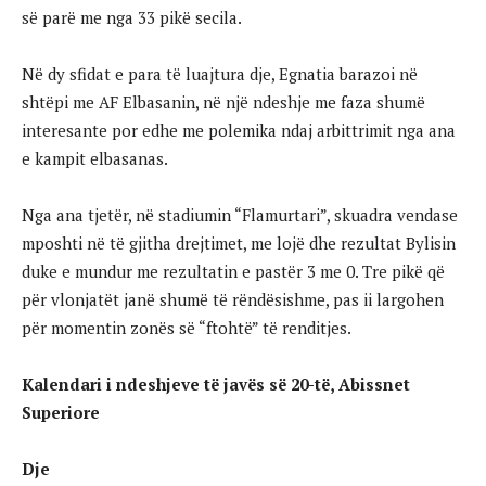
së parë me nga 33 pikë secila.
Në dy sfidat e para të luajtura dje, Egnatia barazoi në
shtëpi me AF Elbasanin, në një ndeshje me faza shumë
interesante por edhe me polemika ndaj arbittrimit nga ana
e kampit elbasanas.
Nga ana tjetër, në stadiumin “Flamurtari”, skuadra vendase
mposhti në të gjitha drejtimet, me lojë dhe rezultat Bylisin
duke e mundur me rezultatin e pastër 3 me 0. Tre pikë që
për vlonjatët janë shumë të rëndësishme, pas ii largohen
për momentin zonës së “ftohtë” të renditjes.
Kalendari i ndeshjeve të javës së 20-të, Abissnet
Superiore
Dje