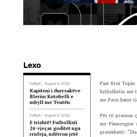
Lexo
Pasi fitoi Topi
Futboll
August 6, 2026
Kapiteni i durrsakëve
futbollistin më 
Blerim Kotobelli e
me Paris Saint-
mbyll me Teutën
Për të pranuar ç
Futboll
August 6, 2026
E trishtë! Futbollisti
me Flamengon n
24-vjeçar goditet nga
pranishmit: “Dua
rrufeja, ndërron jetë