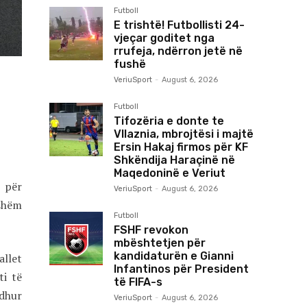
Futboll
E trishtë! Futbollisti 24-
vjeçar goditet nga
rrufeja, ndërron jetë në
fushë
VeriuSport
-
August 6, 2026
Futboll
Tifozëria e donte te
Vllaznia, mbrojtësi i majtë
Ersin Hakaj firmos për KF
Shkëndija Haraçinë në
Maqedoninë e Veriut
t për
VeriuSport
-
August 6, 2026
nshëm
Futboll
FSHF revokon
mbështetjen për
kandidaturën e Gianni
allet
Infantinos për President
i të
të FIFA-s
odhur
VeriuSport
-
August 6, 2026