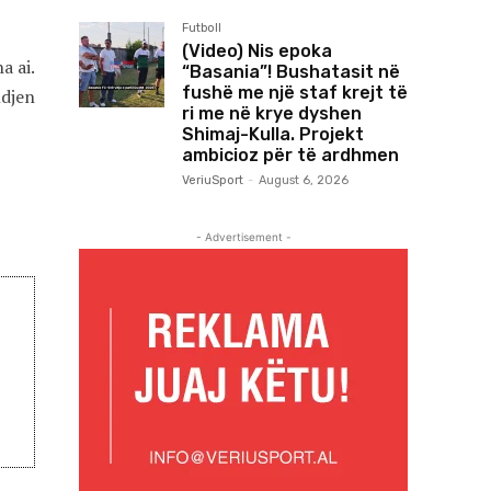
Futboll
(Video) Nis epoka
a ai.
“Basania”! Bushatasit në
fushë me një staf krejt të
ndjen
ri me në krye dyshen
Shimaj-Kulla. Projekt
ambicioz për të ardhmen
VeriuSport
-
August 6, 2026
- Advertisement -