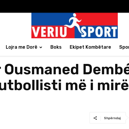
Lojra me Dorë
Boks
Ekipet Kombëtare
Spor
ër Ousmaned Dembél
utbollisti më i mirë 
Shpërndaj