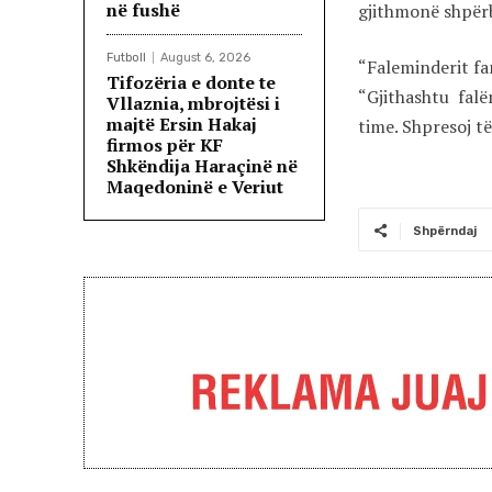
në fushë
gjithmonë shpërb
Futboll
August 6, 2026
“Faleminderit fam
Tifozëria e donte te
“Gjithashtu fal
Vllaznia, mbrojtësi i
majtë Ersin Hakaj
time. Shpresoj të
firmos për KF
Shkëndija Haraçinë në
Maqedoninë e Veriut
Shpërndaj