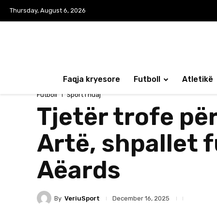
Thursday, August 6, 2026
Faqja kryesore
Futboll
Atletikë
Futboll
Sport i huaj
Tjetër trofe p
Artë, shpallet f
Aëards
By
VeriuSport
December 16, 2025