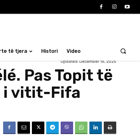
te të tjera
Histori
Video
Updated:
December 16, 2025
é. Pas Topit të
i vitit-Fifa