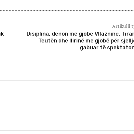
Artikulli t
ik
Disiplina, dënon me gjobë Vllazninë, Tira
Teutën dhe Ilirinë me gjobë për sjellj
gabuar të spektato