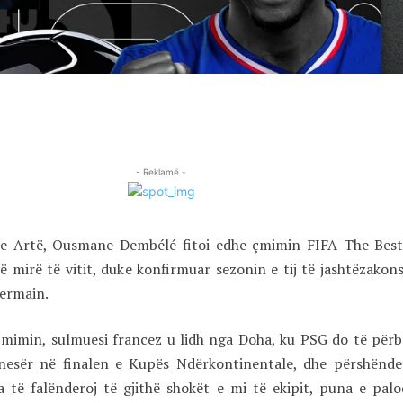
- Reklamë -
n e Artë, Ousmane Dembélé fitoi edhe çmimin FIFA The Bes
të mirë të vitit, duke konfirmuar sezonin e tij të jashtëzako
Germain.
mimin, sulmuesi francez u lidh nga Doha, ku PSG do të përb
esër në finalen e Kupës Ndërkontinentale, dhe përshëndet
 të falënderoj të gjithë shokët e mi të ekipit, puna e pal