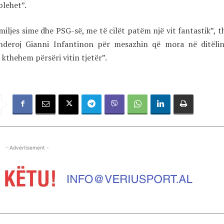
lehet”.
iljes sime dhe PSG-së, me të cilët patëm një vit fantastik”, th
ënderoj Gianni Infantinon për mesazhin që mora në ditëli
 kthehem përsëri vitin tjetër”.
- Advertisement -