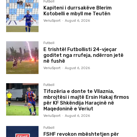
Futboll
Kapiteni i durrsakëve Blerim
Kotobelli e mbyll me Teutën
VeriuSport
-
August 6, 2026
Futboll
E trishtë! Futbollisti 24-vjeçar
goditet nga rrufeja, ndërron jetë
në fushë
VeriuSport
-
August 6, 2026
Futboll
Tifozëria e donte te Vllaznia,
mbrojtësi i majtë Ersin Hakaj firmos
për KF Shkëndija Haraçinë në
Maqedoninë e Veriut
VeriuSport
-
August 6, 2026
Futboll
FSHF revokon mbështetjen për