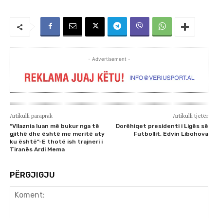
- Advertisement -
Artikulli paraprak
Artikulli tjetër
“Vllaznia luan më bukur nga të
Dorëhiqet presidenti i Ligës së
gjithë dhe është me meritë aty
Futbollit, Edvin Libohova
ku është”-E thotë ish trajneri i
Tiranës Ardi Mema
PËRGJIGJU