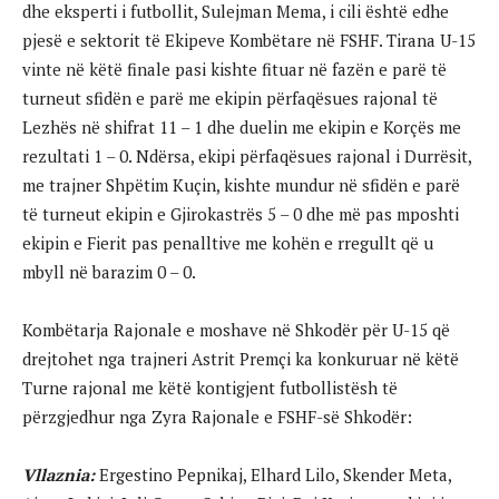
dhe eksperti i futbollit, Sulejman Mema, i cili është edhe
pjesë e sektorit të Ekipeve Kombëtare në FSHF. Tirana U-15
vinte në këtë finale pasi kishte fituar në fazën e parë të
turneut sfidën e parë me ekipin përfaqësues rajonal të
Lezhës në shifrat 11 – 1 dhe duelin me ekipin e Korçës me
rezultati 1 – 0. Ndërsa, ekipi përfaqësues rajonal i Durrësit,
me trajner Shpëtim Kuçin, kishte mundur në sfidën e parë
të turneut ekipin e Gjirokastrës 5 – 0 dhe më pas mposhti
ekipin e Fierit pas penalltive me kohën e rregullt që u
mbyll në barazim 0 – 0.
Kombëtarja Rajonale e moshave në Shkodër për U-15 që
drejtohet nga trajneri Astrit Premçi ka konkuruar në këtë
Turne rajonal me këtë kontigjent futbollistësh të
përzgjedhur nga Zyra Rajonale e FSHF-së Shkodër:
Vllaznia:
Ergestino Pepnikaj, Elhard Lilo, Skender Meta,