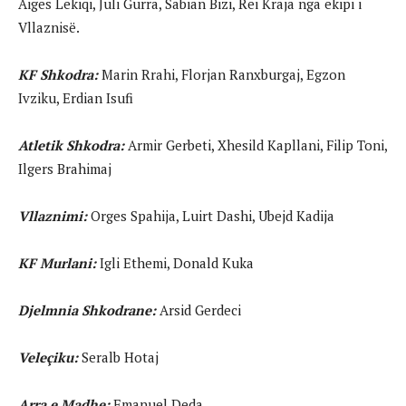
Aiges Lekiqi, Juli Gurra, Sabian Bizi, Rei Kraja nga ekipi i
Vllaznisë.
KF Shkodra:
Marin Rrahi, Florjan Ranxburgaj, Egzon
Ivziku, Erdian Isufi
Atletik Shkodra:
Armir Gerbeti, Xhesild Kapllani, Filip Toni,
Ilgers Brahimaj
Vllaznimi:
Orges Spahija, Luirt Dashi, Ubejd Kadija
KF Murlani:
Igli Ethemi, Donald Kuka
Djelmnia Shkodrane:
Arsid Gerdeci
Veleçiku:
Seralb Hotaj
Arra e Madhe:
Emanuel Deda