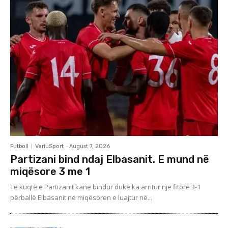
Futboll
VeriuSport
-
August 7, 2026
Partizani bind ndaj Elbasanit. E mund në
miqësore 3 me 1
Të kuqtë e Partizanit kanë bindur duke ka arritur një fitore 3-1
përballë Elbasanit në miqësoren e luajtur në...