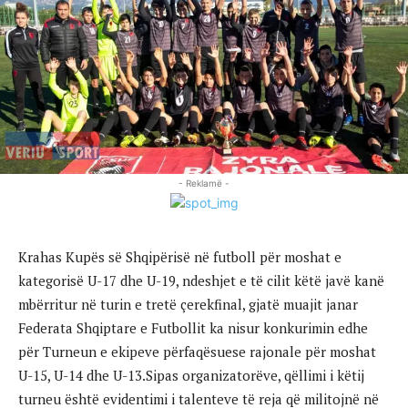
- Reklamë -
Krahas Kupës së Shqipërisë në futboll për moshat e
kategorisë U-17 dhe U-19, ndeshjet e të cilit këtë javë kanë
mbërritur në turin e tretë çerekfinal, gjatë muajit janar
Federata Shqiptare e Futbollit ka nisur konkurimin edhe
për Turneun e ekipeve përfaqësuese rajonale për moshat
U-15, U-14 dhe U-13.Sipas organizatorëve, qëllimi i këtij
turneu është evidentimi i talenteve të reja që militojnë në