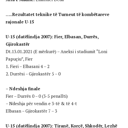
…..Rezultatet teknike të Turneut të kombëtareve
rajonale U-15
U-15 (datëlindja 2007): Fier, Elbasan, Durrës,
Gjirokastër
Dt.13.01.2021 (E mërkurë) – Aneksi i stadiumit “Loni
Papuçiu”, Fier
1. Fieri – Elbasani 4 – 2
2. Durrësi – Gjirokastër 5 – 0
– Ndeshja finale
Fier – Durrës 0 – 0 (3-5 penallti)
– Ndeshja për vendin e 3-të & të 4-t
Elbasan – Gjirokastër 7 – 3
U-15 (datëlindja 2007): Tiranë, Korçë, Shkodër, Lezhë