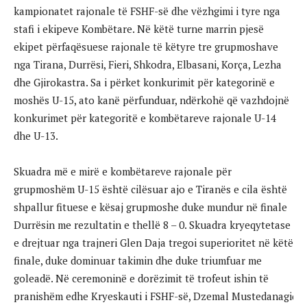
kampionatet rajonale të FSHF-së dhe vëzhgimi i tyre nga
stafi i ekipeve Kombëtare. Në këtë turne marrin pjesë
ekipet përfaqësuese rajonale të këtyre tre grupmoshave
nga Tirana, Durrësi, Fieri, Shkodra, Elbasani, Korça, Lezha
dhe Gjirokastra. Sa i përket konkurimit për kategorinë e
moshës U-15, ato kanë përfunduar, ndërkohë që vazhdojnë
konkurimet për kategoritë e kombëtareve rajonale U-14
dhe U-13.
Skuadra më e mirë e kombëtareve rajonale për
grupmoshëm U-15 është cilësuar ajo e Tiranës e cila është
shpallur fituese e kësaj grupmoshe duke mundur në finale
Durrësin me rezultatin e thellë 8 – 0. Skuadra kryeqytetase
e drejtuar nga trajneri Glen Daja tregoi superioritet në këtë
finale, duke dominuar takimin dhe duke triumfuar me
goleadë. Në ceremoninë e dorëzimit të trofeut ishin të
pranishëm edhe Kryeskauti i FSHF-së, Dzemal Mustedanagiҫ