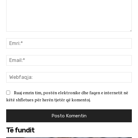
Koment:
Emr
Ema
We
Ruaj emrin tim, postën elektronike dhe faqen e internetit në
këtë shfletues për herën tjetër që komentoj.
Të fundit