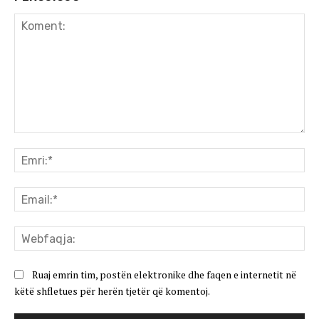
Koment:
Emr
Ema
We
Ruaj emrin tim, postën elektronike dhe faqen e internetit në
këtë shfletues për herën tjetër që komentoj.