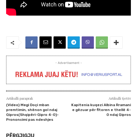
- Advertisement -
Artikulli paraprak
Artikulli tjetër
(Video) Megi Doçi mban
Kapitenia kuqezi Albina Rramani
premtimin, shënon gol ndaj
e gëzuar për fitoren e thellë 4-
Qipros(Shqipëri-Qipro 4-0)-
0 ndaj Qipros
Prononcimi pas ndeshjes
PËRGJIGJU