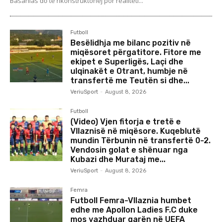
Basanias do të rikonstruktohej por realiteti...
Futboll
Besëlidhja me bilanc pozitiv në
miqësoret përgatitore. Fitore me
ekipet e Superligës, Laçi dhe
ulqinakët e Otrant, humbje në
transfertë me Teutën si dhe...
VeriuSport
-
August 8, 2026
Futboll
(Video) Vjen fitorja e tretë e
Vllaznisë në miqësore. Kuqeblutë
mundin Tërbunin në transfertë 0-2.
Vendosin golat e shënuar nga
Kubazi dhe Murataj me...
VeriuSport
-
August 8, 2026
Femra
Futboll Femra-Vllaznia humbet
edhe me Apollon Ladies F.C duke
mos vazhduar garën në UEFA