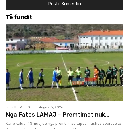
Të fundit
Futboll
VeriuSport
-
August 8, 2026
Nga Fatos LAMAJ – Premtimet nuk...
Kanë kaluar 18 muaj që nga premtimi se tapeti i fushës sportive të