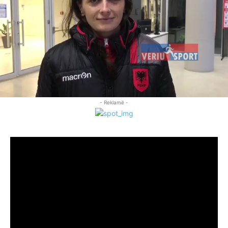
- Reklamë -