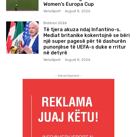
Women’s Europa Cup
VeriuSport
-
August 8, 2026
Botërori 2026
Të tjera akuza ndaj Infantino-s.
Mediat britanike kokentojnë se bëri
një super pagesë për të dashurën
punonjëse të UEFA-s duke e rritur
në detyrë
VeriuSport
-
August 8, 2026
- Advertisement -