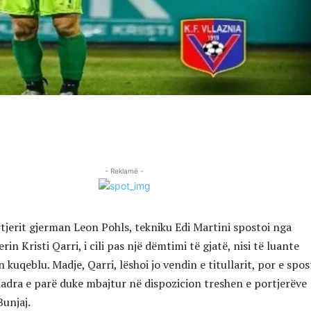
- Reklamë -
tjerit gjerman Leon Pohls, tekniku Edi Martini spostoi nga
in Kristi Qarri, i cili pas një dëmtimi të gjatë, nisi të luante
n kuqeblu. Madje, Qarri, lëshoi jo vendin e titullarit, por e spo
uadra e parë duke mbajtur në dispozicion treshen e portjerëve
Bunjaj.