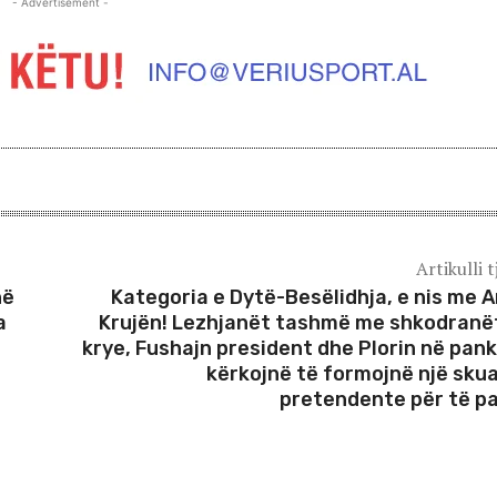
- Advertisement -
Artikulli t
në
Kategoria e Dytë-Besëlidhja, e nis me A
a
Krujën! Lezhjanët tashmë me shkodranë
krye, Fushajn president dhe Plorin në pank
kërkojnë të formojnë një sku
pretendente për të p