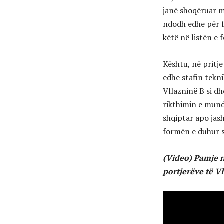
janë shoqëruar me
ndodh edhe për f
këtë në listën e 
Kështu, në pritje
edhe stafin tekni
Vllazninë B si d
rikthimin e mund
shqiptar apo jash
formën e duhur s
(Video) Pamje ng
portjerëve të V