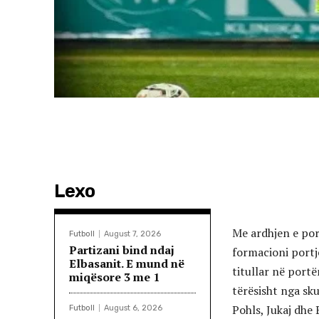
Lexo
Me ardhjen e por
Futboll
August 7, 2026
Partizani bind ndaj
formacioni portjer
Elbasanit. E mund në
titullar në portë
miqësore 3 me 1
tërësisht nga sk
Pohls, Jukaj dhe 
Futboll
August 6, 2026