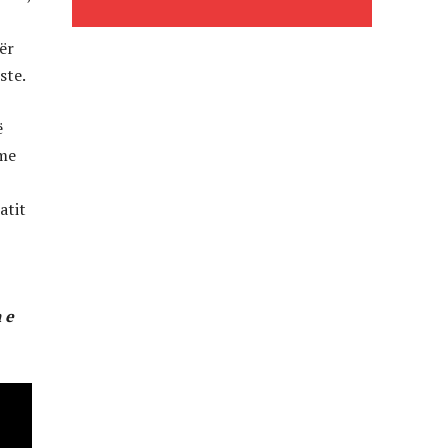
ër
ste.
ë
 me
atit
 e