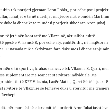
e ishin tek portjeri gjerman Leon Pohls,, por edhe pse i projek
tullar, luhatjet e tij në ndeshjet miqësore nuk e bindën Martinin
ë duke ia dhënë këtë mundësi portjerit shkodran Aron Jukaj.
hdon të jetë nën kontratë me Vllazninë, aktualisht është
ë pjesë e Vllaznisë B, por edhe aty, çuditërisht, në miqësoren 
ër FC Basania nuk e aktivizuan fare duke mos i dhënë asnjë mi
.
rmën e tij sportive, krahas seancave tek Vllaznia B, Qarri, mer
esë suplementare me seancat stërvitore individuale. Me
residentit të KFF Vllaznia, Lazër Matija, Qarri është lejuar të 
stërvitore të Vllaznisë së femrave duke u stërvitur me trajneri
l Rexhepi.
it, për mundësinë e largimit të portjerit Aron Jukaj jashtë ve