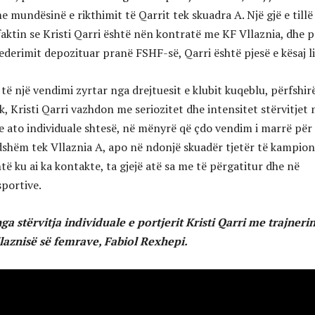
 mundësinë e rikthimit të Qarrit tek skuadra A. Një gjë e tillë
aktin se Kristi Qarri është nën kontratë me KF Vllaznia, dhe p
federimit depozituar pranë FSHF-së, Qarri është pjesë e kësaj li
 të një vendimi zyrtar nga drejtuesit e klubit kuqeblu, përfshir
k, Kristi Qarri vazhdon me seriozitet dhe intensitet stërvitjet
he ato individuale shtesë, në mënyrë që çdo vendim i marrë për
shëm tek Vllaznia A, apo në ndonjë skuadër tjetër të kampion
të ku ai ka kontakte, ta gjejë atë sa me të përgatitur dhe në
portive.
a stërvitja individuale e portjerit Kristi Qarri me trajnerin
llaznisë së femrave, Fabiol Rexhepi.