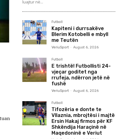
luajtur në...
Futboll
Kapiteni i durrsakëve
Blerim Kotobelli e mbyll
me Teutën
VeriuSport
-
August 6, 2026
Futboll
E trishtë! Futbollisti 24-
vjeçar goditet nga
rrufeja, ndërron jetë në
fushë
VeriuSport
-
August 6, 2026
Futboll
Tifozëria e donte te
Vllaznia, mbrojtësi i majtë
stuan
Ersin Hakaj firmos për KF
Shkëndija Haraçinë në
Maqedoninë e Veriut