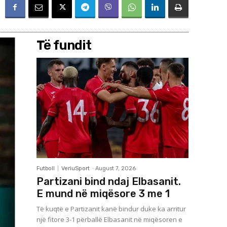
Të fundit
Futboll
VeriuSport
-
August 7, 2026
Partizani bind ndaj Elbasanit.
E mund në miqësore 3 me 1
Të kuqtë e Partizanit kanë bindur duke ka arritur
një fitore 3-1 përballë Elbasanit në miqësoren e