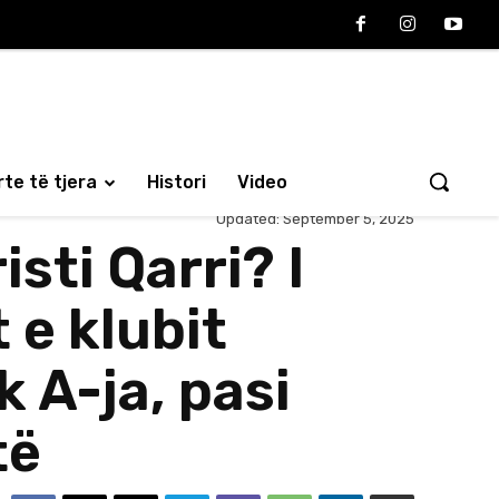
te të tjera
Histori
Video
Updated:
September 5, 2025
sti Qarri? I
 e klubit
k A-ja, pasi
të