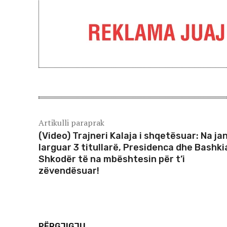
Artikulli paraprak
(Video) Trajneri Kalaja i shqetësuar: Na ja
larguar 3 titullarë, Presidenca dhe Bashki
Shkodër të na mbështesin për t’i
zëvendësuar!
PËRGJIGJU