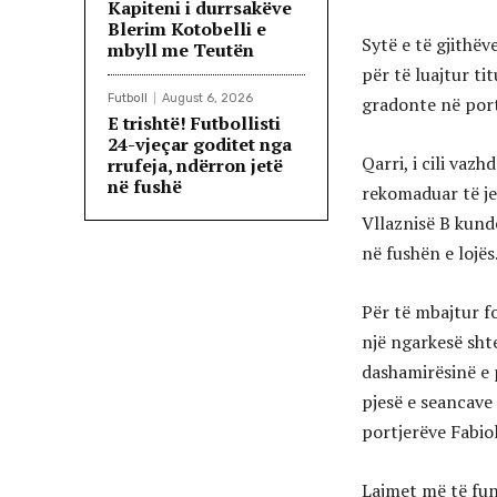
Kapiteni i durrsakëve
Blerim Kotobelli e
Sytë e të gjithëv
mbyll me Teutën
për të luajtur ti
Futboll
August 6, 2026
gradonte në port
E trishtë! Futbollisti
24-vjeçar goditet nga
Qarri, i cili vaz
rrufeja, ndërron jetë
në fushë
rekomaduar të jet
Vllaznisë B kund
në fushën e lojës
Për të mbajtur fo
një ngarkesë sht
dashamirësinë e p
pjesë e seancave 
portjerëve Fabio
Lajmet më të fund