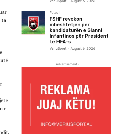
VeriuSport
-
August 6, 2026
tuar
Futboll
FSHF revokon
 ta
mbështetjen për
kandidaturën e Gianni
Infantinos për President
të FIFA-s
VeriuSport
-
August 6, 2026
e
nutë
- Advertisement -
r
jetë
n e
ndit,