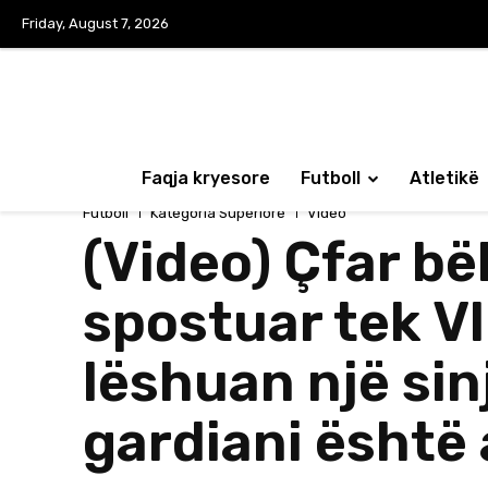
Friday, August 7, 2026
Faqja kryesore
Futboll
Atletikë
Futboll
Kategoria Superiore
Video
(Video) Çfar bë
spostuar tek Vl
lëshuan një sinj
gardiani është