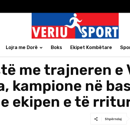
Lojra me Dorë
Boks
Ekipet Kombëtare
Spor
stë me trajneren e 
, kampione në bask
 ekipen e të rritu
Shpërndaj