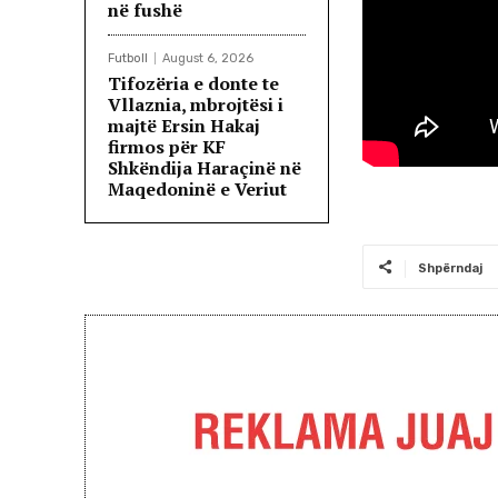
në fushë
Futboll
August 6, 2026
Tifozëria e donte te
Vllaznia, mbrojtësi i
majtë Ersin Hakaj
firmos për KF
Shkëndija Haraçinë në
Maqedoninë e Veriut
Shpërndaj