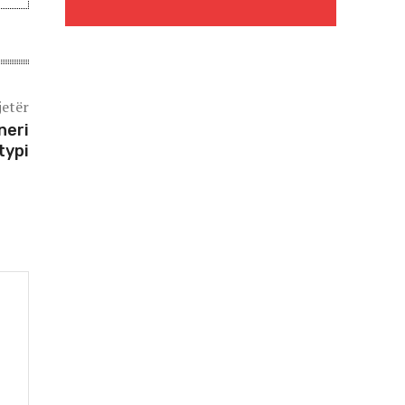
jetër
neri
typi