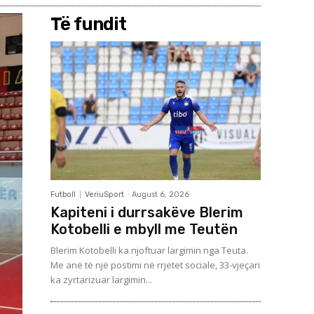
Të fundit
Futboll
VeriuSport
-
August 6, 2026
Kapiteni i durrsakëve Blerim
Kotobelli e mbyll me Teutën
Blerim Kotobelli ka njoftuar largimin nga Teuta.
Me anë të një postimi në rrjetet sociale, 33-vjeçari
ka zyrtarizuar largimin...