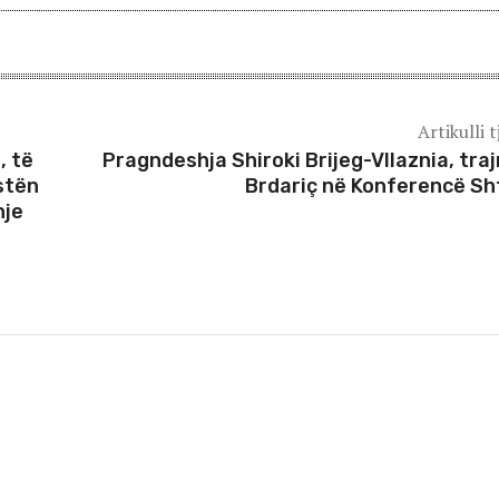
Artikulli t
, të
Pragndeshja Shiroki Brijeg-Vllaznia, traj
istën
Brdariç në Konferencë Sh
hje