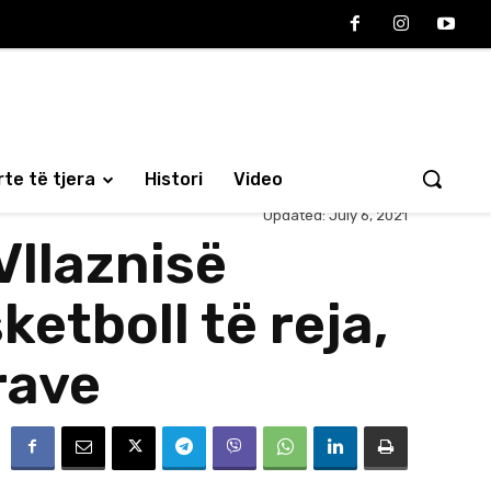
te të tjera
Histori
Video
Updated:
July 6, 2021
Vllaznisë
etboll të reja,
rave