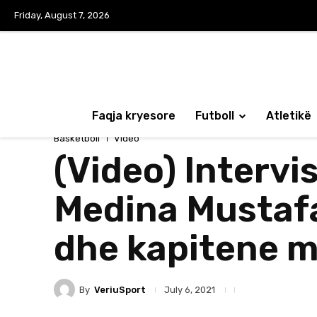
Friday, August 7, 2026
Faqja kryesore
Futboll
Atletikë
Basketboll
Video
(Video) Intervi
Medina Mustafa
dhe kapitene me
By
VeriuSport
July 6, 2021