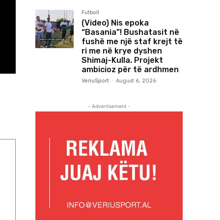
Futboll
(Video) Nis epoka
“Basania”! Bushatasit në
fushë me një staf krejt të
ri me në krye dyshen
Shimaj-Kulla. Projekt
ambicioz për të ardhmen
VeriuSport
-
August 6, 2026
- Advertisement -