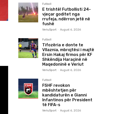
Futboll
E trishtë! Futbollisti 24-
vjeçar goditet nga
rrufeja, ndërron jetë në
fushë
VeriuSport
-
August 6, 2026
Futboll
Tifozëria e donte te
Vllaznia, mbrojtësi i majtë
Ersin Hakaj firmos për KF
Shkëndija Haraçinë në
Maqedoninë e Veriut
VeriuSport
-
August 6, 2026
Futboll
FSHF revokon
mbështetjen për
kandidaturën e Gianni
Infantinos për President
të FIFA-s
VeriuSport
-
August 6, 2026