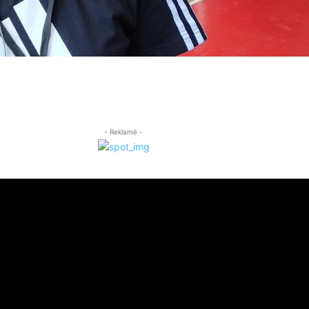
- Reklamë -