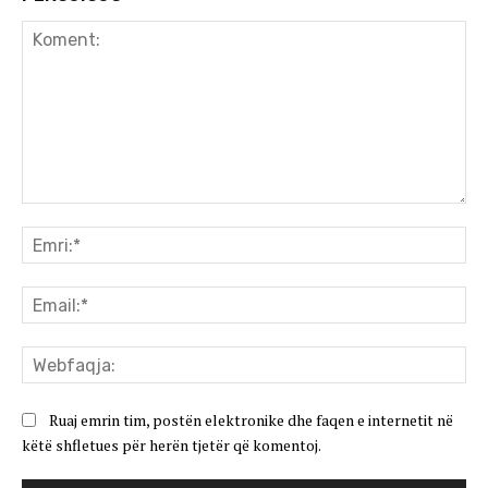
Koment:
Emr
Ema
We
Ruaj emrin tim, postën elektronike dhe faqen e internetit në
këtë shfletues për herën tjetër që komentoj.