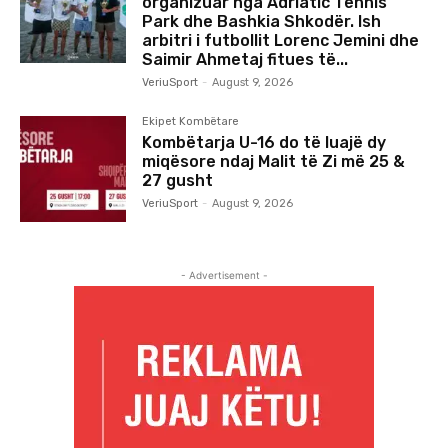
organizuar nga Adriatic Tennis
Park dhe Bashkia Shkodër. Ish
arbitri i futbollit Lorenc Jemini dhe
Saimir Ahmetaj fitues të...
VeriuSport
-
August 9, 2026
Ekipet Kombëtare
Kombëtarja U-16 do të luajë dy
miqësore ndaj Malit të Zi më 25 &
27 gusht
VeriuSport
-
August 9, 2026
- Advertisement -