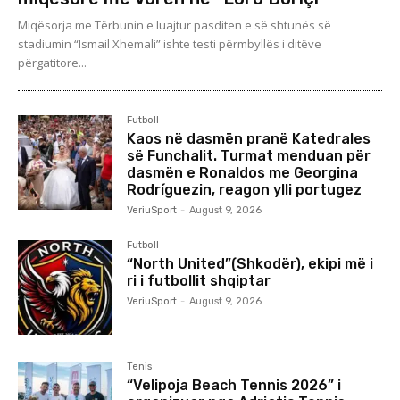
Miqësorja me Tërbunin e luajtur pasditen e së shtunës së
stadiumin “Ismail Xhemali” ishte testi përmbyllës i ditëve
përgatitore...
Futboll
Kaos në dasmën pranë Katedrales
së Funchalit. Turmat menduan për
dasmën e Ronaldos me Georgina
Rodríguezin, reagon ylli portugez
VeriuSport
-
August 9, 2026
Futboll
“North United”(Shkodër), ekipi më i
ri i futbollit shqiptar
VeriuSport
-
August 9, 2026
Tenis
“Velipoja Beach Tennis 2026” i