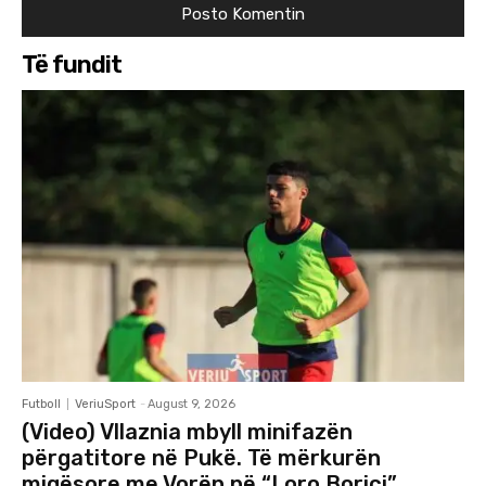
Të fundit
Futboll
VeriuSport
-
August 9, 2026
(Video) Vllaznia mbyll minifazën
përgatitore në Pukë. Të mërkurën
miqësore me Vorën në “Loro Boriçi”