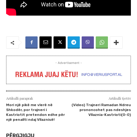
- Advertisement -
Artikulli paraprak
Artikulli tjetër
Mori një pikë me vlerë në
(Video) Trajneri Ramadan Ndreu
Shkodër, por trajneri i
prononcohet pas ndeshjes
Kastriotit pretendon edhe për
Vllaznia-Kastrioti(0-0)
një penallti ndaj Vllaznisë!
PËRGJIGJU