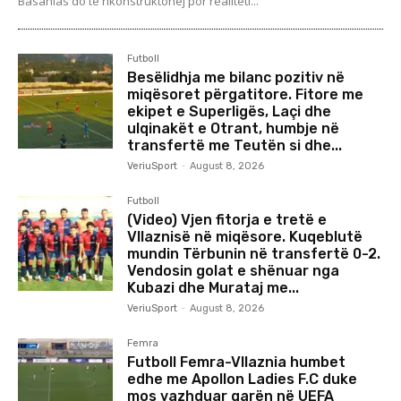
Basanias do të rikonstruktohej por realiteti...
Futboll
Besëlidhja me bilanc pozitiv në
miqësoret përgatitore. Fitore me
ekipet e Superligës, Laçi dhe
ulqinakët e Otrant, humbje në
transfertë me Teutën si dhe...
VeriuSport
-
August 8, 2026
Futboll
(Video) Vjen fitorja e tretë e
Vllaznisë në miqësore. Kuqeblutë
mundin Tërbunin në transfertë 0-2.
Vendosin golat e shënuar nga
Kubazi dhe Murataj me...
VeriuSport
-
August 8, 2026
Femra
Futboll Femra-Vllaznia humbet
edhe me Apollon Ladies F.C duke
mos vazhduar garën në UEFA