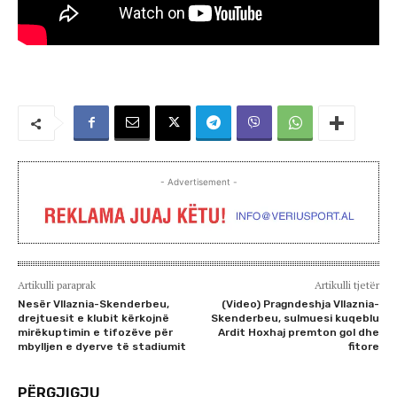
- Advertisement -
Artikulli paraprak
Artikulli tjetër
Nesër Vllaznia-Skenderbeu,
(Video) Pragndeshja Vllaznia-
drejtuesit e klubit kërkojnë
Skenderbeu, sulmuesi kuqeblu
mirëkuptimin e tifozëve për
Ardit Hoxhaj premton gol dhe
mbylljen e dyerve të stadiumit
fitore
PËRGJIGJU