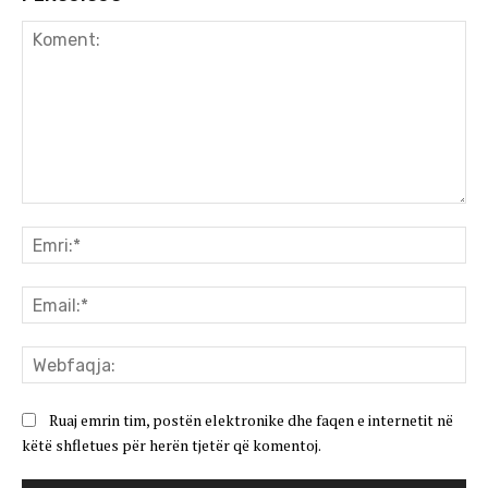
Koment:
Emr
Ema
We
Ruaj emrin tim, postën elektronike dhe faqen e internetit në
këtë shfletues për herën tjetër që komentoj.