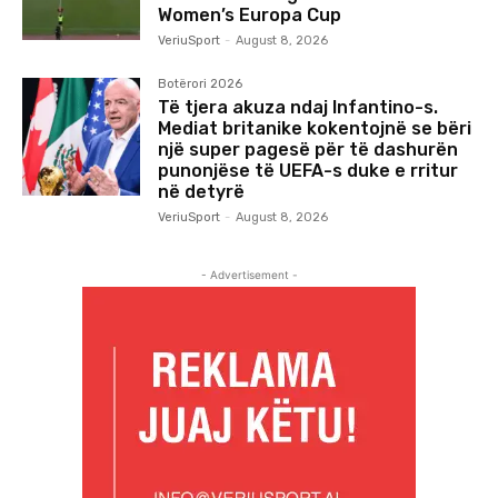
Women’s Europa Cup
VeriuSport
-
August 8, 2026
Botërori 2026
Të tjera akuza ndaj Infantino-s.
Mediat britanike kokentojnë se bëri
një super pagesë për të dashurën
punonjëse të UEFA-s duke e rritur
në detyrë
VeriuSport
-
August 8, 2026
- Advertisement -