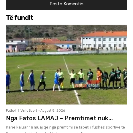
Të fundit
Futboll
VeriuSport
-
August 8, 2026
Nga Fatos LAMAJ – Premtimet nuk...
Kanë kaluar 18 muaj që nga premtimi se tapeti i fushës sportive të