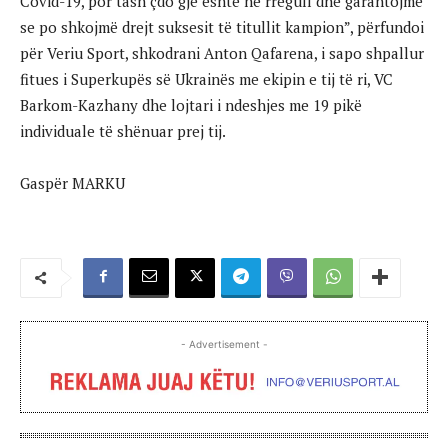
Covid-19, por tash çdo gjë është në rregull dhe garantojmë
se po shkojmë drejt suksesit të titullit kampion”, përfundoi
për Veriu Sport, shkodrani Anton Qafarena, i sapo shpallur
fitues i Superkupës së Ukrainës me ekipin e tij të ri, VC
Barkom-Kazhany dhe lojtari i ndeshjes me 19 pikë
individuale të shënuar prej tij.
Gaspër MARKU
- Advertisement -