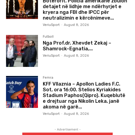
Botërorit. Policia amerikane zbulon
detajet në lidhje me ndërhyrjet e
kryera nga FBI dhe IPCC për
neutralizimin e kërcënimeve...
VeriuSport
-
August 8, 2026
Futboll
Nga Prof.dr. Xhevdet Zekaj –
Shamrock–Egnatia,...
VeriuSport
-
August 8, 2026
Femra
KFF Vllaznia – Apollon Ladies F.C.
Sot, ora 16:00. Stelios Kyriakides
Stadium Paphos(Qipro). Kuqeblutë
e drejtuar nga Nikolin Leka, janë
akoma në garë...
VeriuSport
-
August 8, 2026
- Advertisement -