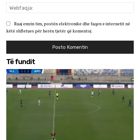
We
Ruaj emrin tim, postën elektronike dhe faqen e internetit në
këtë shfletues për herën tjetër që komentoj.
Të fundit