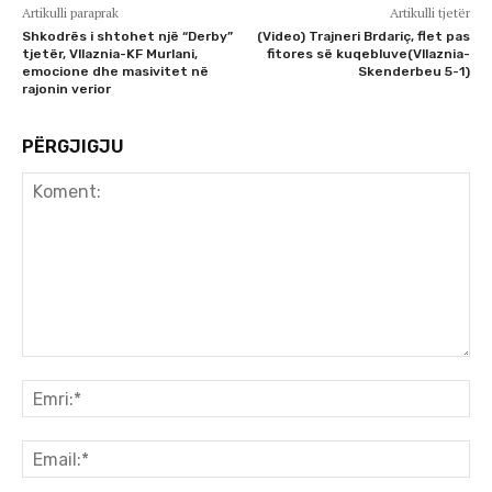
Artikulli paraprak
Artikulli tjetër
Shkodrës i shtohet një “Derby”
(Video) Trajneri Brdariç, flet pas
tjetër, Vllaznia-KF Murlani,
fitores së kuqebluve(Vllaznia-
emocione dhe masivitet në
Skenderbeu 5-1)
rajonin verior
PËRGJIGJU
Koment:
Emr
Ema