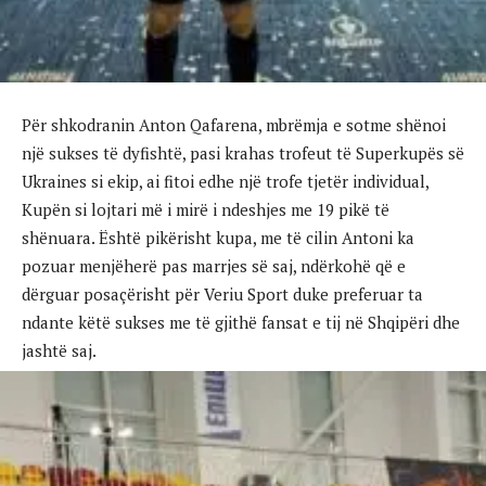
Për shkodranin Anton Qafarena, mbrëmja e sotme shënoi
një sukses të dyfishtë, pasi krahas trofeut të Superkupës së
Ukraines si ekip, ai fitoi edhe një trofe tjetër individual,
Kupën si lojtari më i mirë i ndeshjes me 19 pikë të
shënuara. Është pikërisht kupa, me të cilin Antoni ka
pozuar menjëherë pas marrjes së saj, ndërkohë që e
dërguar posaçërisht për Veriu Sport duke preferuar ta
ndante këtë sukses me të gjithë fansat e tij në Shqipëri dhe
jashtë saj.