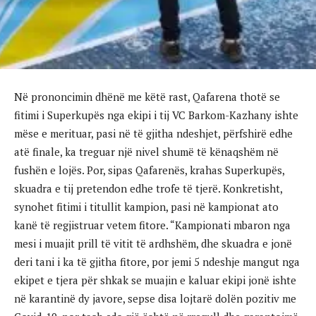
Në prononcimin dhënë me këtë rast, Qafarena thotë se
fitimi i Superkupës nga ekipi i tij VC Barkom-Kazhany ishte
mëse e merituar, pasi në të gjitha ndeshjet, përfshirë edhe
atë finale, ka treguar një nivel shumë të kënaqshëm në
fushën e lojës. Por, sipas Qafarenës, krahas Superkupës,
skuadra e tij pretendon edhe trofe të tjerë. Konkretisht,
synohet fitimi i titullit kampion, pasi në kampionat ato
kanë të regjistruar vetem fitore. “Kampionati mbaron nga
mesi i muajit prill të vitit të ardhshëm, dhe skuadra e jonë
deri tani i ka të gjitha fitore, por jemi 5 ndeshje mangut nga
ekipet e tjera për shkak se muajin e kaluar ekipi jonë ishte
në karantinë dy javore, sepse disa lojtarë dolën pozitiv me