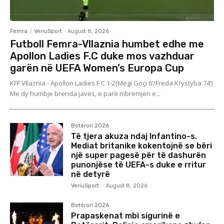
Femra
VeriuSport
-
August 8, 2026
Futboll Femra-Vllaznia humbet edhe me
Apollon Ladies F.C duke mos vazhduar
garën në UEFA Women’s Europa Cup
KFF Vllaznia - Apollon Ladies F.C 1-2(Megi Goçi 6’/Freda Krystyba 74’)
Me dy humbje brenda javës, e parë mbrëmjen e...
Botërori 2026
Të tjera akuza ndaj Infantino-s.
Mediat britanike kokentojnë se bëri
një super pagesë për të dashurën
punonjëse të UEFA-s duke e rritur
në detyrë
VeriuSport
-
August 8, 2026
Botërori 2026
Prapaskenat mbi sigurinë e