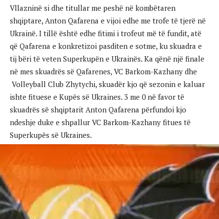
Vllazninë si dhe titullar me peshë në kombëtaren
shqiptare, Anton Qafarena e vijoi edhe me trofe të tjerë në
Ukrainë. I tillë është edhe fitimi i trofeut më të fundit, atë
që Qafarena e konkretizoi pasditen e sotme, ku skuadra e
tij bëri të veten Superkupën e Ukrainës. Ka qënë një finale
në mes skuadrës së Qafarenes, VC Barkom-Kazhany dhe
Volleyball Club Zhytychi, skuadër kjo që sezonin e kaluar
ishte fituese e Kupës së Ukraines. 3 me 0 në favor të
skuadrës së shqiptarit Anton Qafarena përfundoi kjo
ndeshje duke e shpallur VC Barkom-Kazhany fitues të
Superkupës së Ukraines.