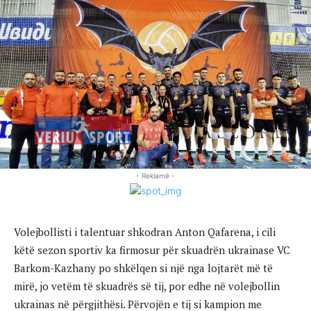
- Reklamë -
Volejbollisti i talentuar shkodran Anton Qafarena, i cili
këtë sezon sportiv ka firmosur për skuadrën ukrainase VC
Barkom-Kazhany po shkëlqen si një nga lojtarët më të
mirë, jo vetëm të skuadrës së tij, por edhe në volejbollin
ukrainas në përgjithësi. Përvojën e tij si kampion me