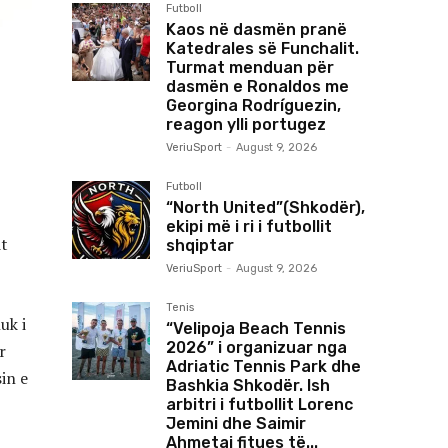
Futboll
Kaos në dasmën pranë
Katedrales së Funchalit.
Turmat menduan për
dasmën e Ronaldos me
Georgina Rodríguezin,
reagon ylli portugez
VeriuSport
-
August 9, 2026
Futboll
“North United”(Shkodër),
ekipi më i ri i futbollit
it
shqiptar
VeriuSport
-
August 9, 2026
Tenis
uk i
“Velipoja Beach Tennis
2026” i organizuar nga
r
Adriatic Tennis Park dhe
in e
Bashkia Shkodër. Ish
arbitri i futbollit Lorenc
Jemini dhe Saimir
Ahmetaj fitues të...