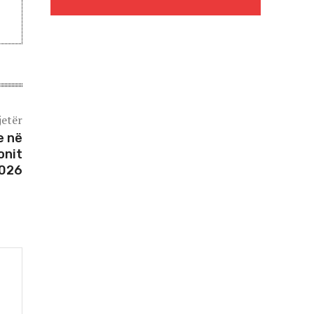
jetër
e në
onit
2026