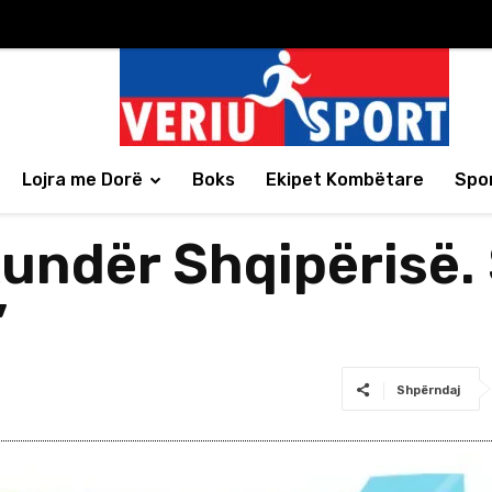
Lojra me Dorë
Boks
Ekipet Kombëtare
Spor
kundër Shqipërisë. 
”
Shpërndaj