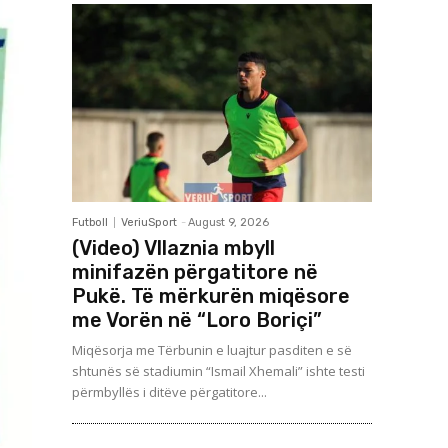
Futboll
VeriuSport
-
August 9, 2026
(Video) Vllaznia mbyll
minifazën përgatitore në
Pukë. Të mërkurën miqësore
me Vorën në “Loro Boriçi”
Miqësorja me Tërbunin e luajtur pasditen e së
shtunës së stadiumin “Ismail Xhemali” ishte testi
përmbyllës i ditëve përgatitore...