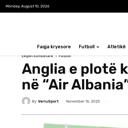
Monday, August 10, 2026
Faqja kryesore
Futboll
Atletikë
Ekipet Kombëtare
Futboll
Anglia e plotë 
në “Air Albania
By
VeriuSport
November 16, 2025