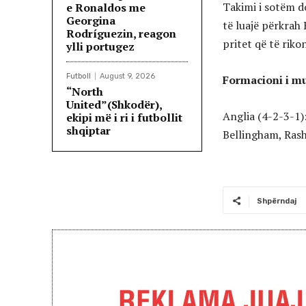
Takimi i sotëm do
e Ronaldos me
Georgina
të luajë përkrah
Rodríguezin, reagon
pritet që të riko
ylli portugez
Futboll
August 9, 2026
Formacioni i 
“North
United”(Shkodër),
Anglia (4-2-3-1)
ekipi më i ri i futbollit
shqiptar
Bellingham, Ras
Shpërndaj