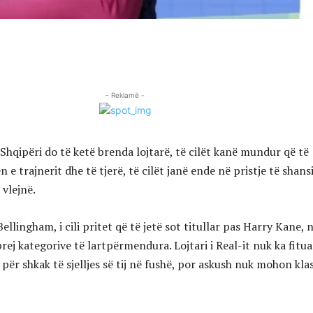
- Reklamë -
Shqipëri do të ketë brenda lojtarë, të cilët kanë mundur që të
e trajnerit dhe të tjerë, të cilët janë ende në pristje të shans
 vlejnë.
ellingham, i cili pritet që të jetë sot titullar pas Harry Kane, n
rej kategorive të lartpërmendura. Lojtari i Real-it nuk ka fitua
ër shkak të sjelljes së tij në fushë, por askush nuk mohon klas