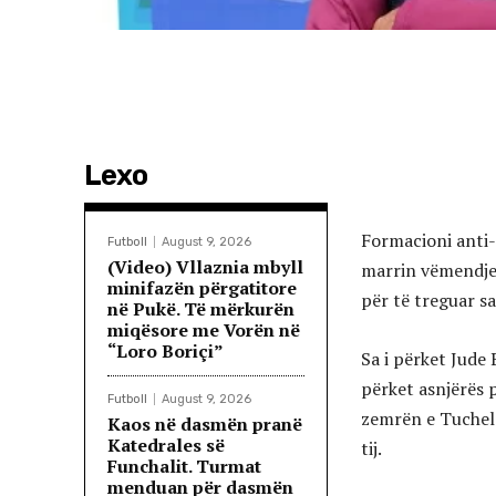
Lexo
Formacioni anti-
Futboll
August 9, 2026
(Video) Vllaznia mbyll
marrin vëmendjen 
minifazën përgatitore
për të treguar sa
në Pukë. Të mërkurën
miqësore me Vorën në
“Loro Boriçi”
Sa i përket Jude B
përket asnjërës p
Futboll
August 9, 2026
zemrën e Tuchel p
Kaos në dasmën pranë
Katedrales së
tij.
Funchalit. Turmat
menduan për dasmën