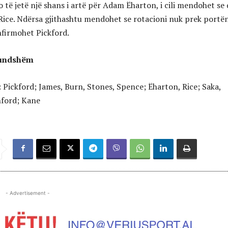
 të jetë një shans i artë për Adam Ëharton, i cili mendohet se
 Rice. Ndërsa gjithashtu mendohet se rotacioni nuk prek portë
nfirmohet Pickford.
mundshëm
: Pickford; James, Burn, Stones, Spence; Ëharton, Rice; Saka,
hford; Kane
- Advertisement -