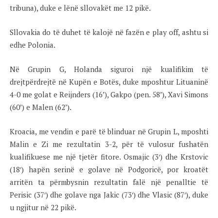
tribuna), duke e lënë sllovakët me 12 pikë.
Sllovakia do të duhet të kalojë në fazën e play off, ashtu si
edhe Polonia.
Në Grupin G, Holanda siguroi një kualifikim të
drejtpërdrejtë në Kupën e Botës, duke mposhtur Lituaninë
4-0 me golat e Reijnders (16’), Gakpo (pen. 58’), Xavi Simons
(60’) e Malen (62’).
Kroacia, me vendin e parë të blinduar në Grupin L, mposhti
Malin e Zi me rezultatin 3-2, për të vulosur fushatën
kualifikuese me një tjetër fitore. Osmajic (3′) dhe Krstovic
(18′) hapën serinë e golave ​​në Podgoricë, por kroatët
arritën ta përmbysnin rezultatin falë një penalltie të
Perisic (37′) dhe golave ​​nga Jakic (73′) dhe Vlasic (87′), duke
u ngjitur në 22 pikë.