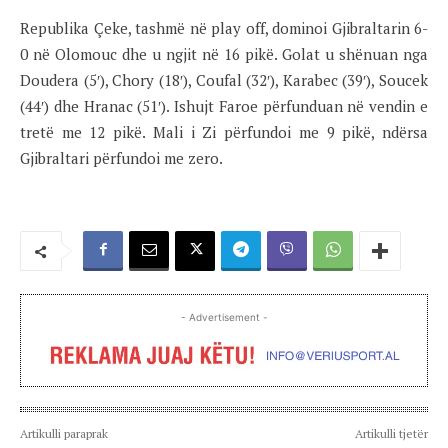
Republika Çeke, tashmë në play off, dominoi Gjibraltarin 6-
0 në Olomouc dhe u ngjit në 16 pikë. Golat u shënuan nga
Doudera (5′), Chory (18′), Coufal (32′), Karabec (39′), Soucek
(44′) dhe Hranac (51′). Ishujt Faroe përfunduan në vendin e
tretë me 12 pikë. Mali i Zi përfundoi me 9 pikë, ndërsa
Gjibraltari përfundoi me zero.
- Advertisement -
Artikulli paraprak
Artikulli tjetër