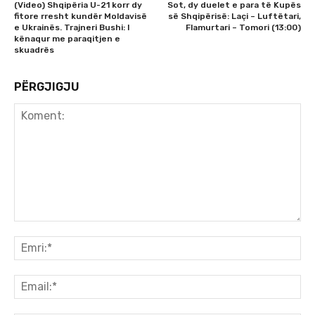
(Video) Shqipëria U-21 korr dy
Sot, dy duelet e para të Kupës
fitore rresht kundër Moldavisë
së Shqipërisë: Laçi – Luftëtari,
e Ukrainës. Trajneri Bushi: I
Flamurtari – Tomori (13:00)
kënaqur me paraqitjen e
skuadrës
PËRGJIGJU
Koment:
Emr
Ema