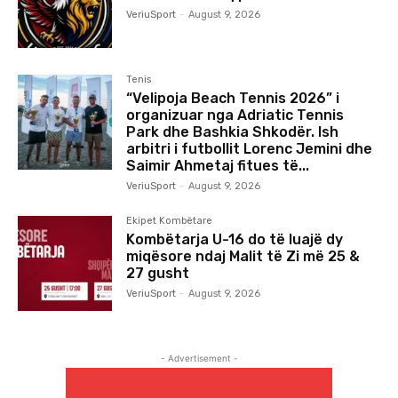
VeriuSport
-
August 9, 2026
Tenis
“Velipoja Beach Tennis 2026” i
organizuar nga Adriatic Tennis
Park dhe Bashkia Shkodër. Ish
arbitri i futbollit Lorenc Jemini dhe
Saimir Ahmetaj fitues të...
VeriuSport
-
August 9, 2026
Ekipet Kombëtare
Kombëtarja U-16 do të luajë dy
miqësore ndaj Malit të Zi më 25 &
27 gusht
VeriuSport
-
August 9, 2026
- Advertisement -