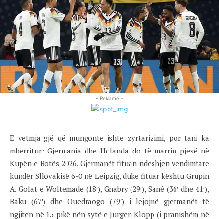
- Reklamë -
E vetmja gjë që mungonte ishte zyrtarizimi, por tani ka
mbërritur: Gjermania dhe Holanda do të marrin pjesë në
Kupën e Botës 2026. Gjermanët fituan ndeshjen vendimtare
kundër Sllovakisë 6-0 në Leipzig, duke fituar kështu Grupin
A. Golat e Woltemade (18′), Gnabry (29′), Sané (36′ dhe 41′),
Baku (67′) dhe Ouedraogo (79′) i lejojnë gjermanët të
ngjiten në 15 pikë nën sytë e Jurgen Klopp (i pranishëm në