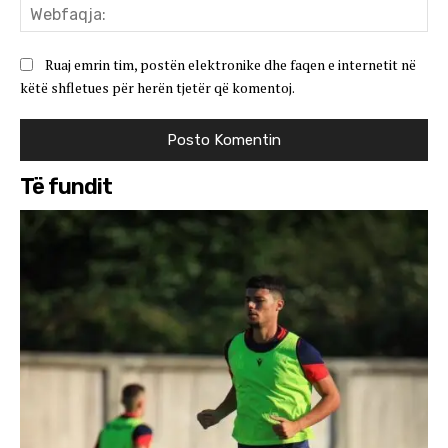
We
Ruaj emrin tim, postën elektronike dhe faqen e internetit në
këtë shfletues për herën tjetër që komentoj.
Të fundit