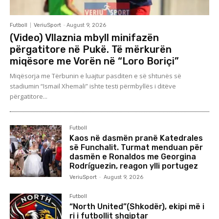
Futboll
VeriuSport
-
August 9, 2026
(Video) Vllaznia mbyll minifazën
përgatitore në Pukë. Të mërkurën
miqësore me Vorën në “Loro Boriçi”
Miqësorja me Tërbunin e luajtur pasditen e së shtunës së
stadiumin “Ismail Xhemali” ishte testi përmbyllës i ditëve
përgatitore...
Futboll
Kaos në dasmën pranë Katedrales
së Funchalit. Turmat menduan për
dasmën e Ronaldos me Georgina
Rodríguezin, reagon ylli portugez
VeriuSport
-
August 9, 2026
Futboll
“North United”(Shkodër), ekipi më i
ri i futbollit shqiptar