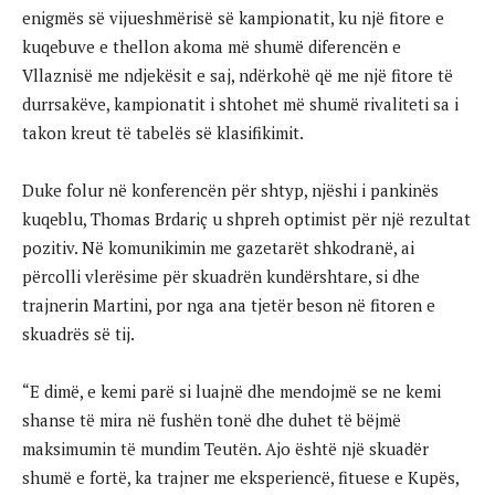
enigmës së vijueshmërisë së kampionatit, ku një fitore e
kuqebuve e thellon akoma më shumë diferencën e
Vllaznisë me ndjekësit e saj, ndërkohë që me një fitore të
durrsakëve, kampionatit i shtohet më shumë rivaliteti sa i
takon kreut të tabelës së klasifikimit.
Duke folur në konferencën për shtyp, njëshi i pankinës
kuqeblu, Thomas Brdariç u shpreh optimist për një rezultat
pozitiv. Në komunikimin me gazetarët shkodranë, ai
përcolli vlerësime për skuadrën kundërshtare, si dhe
trajnerin Martini, por nga ana tjetër beson në fitoren e
skuadrës së tij.
“E dimë, e kemi parë si luajnë dhe mendojmë se ne kemi
shanse të mira në fushën tonë dhe duhet të bëjmë
maksimumin të mundim Teutën. Ajo është një skuadër
shumë e fortë, ka trajner me eksperiencë, fituese e Kupës,