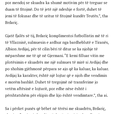
por mendoj se skuadra ka shumë motivim për të treguar se
duam të fitojmë. Do të jetë një ndeshje e fortë, duhet të
jemi të fokusar dhe të uritur të fitojmë kundër Teutës.”, tha
Brdariç.
Gjatë fjalës së tij, Brdariç komplimentoi futbollistin më të ri
të Vllaznisë, sulmuesin e ardhur nga bardheblutë e Tiranës,
Albion Avdijaj, për të cilin bëri të ditur se ka njohje të
mëparshme me të që në Gjermani. “E kemi filluar vitin me
plotësimin e skuadrës me një sulmues të mirë si Avdijaj dhe
po shohim gjithmonë përpara se ajo që ka kaluar, ka kaluar.
Avdijaj ka karakter, është një lojtar që e njoh dhe vendimin
e morëm bashkë. Duhet të tregojmë në transferime jo
vetëm aftësinë e lojtarit, por edhe nëse është i
përshtatshëm për ekipin dhe kjo është vendimtare.”, tha ai.
Sa i përket punës që bëhet në tërësi me skuadrën, Brdariç,