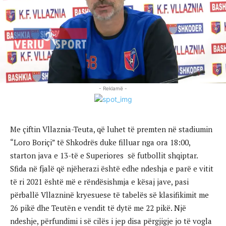
- Reklamë -
Me çiftin Vllaznia-Teuta, që luhet të premten në stadiumin
“Loro Boriçi” të Shkodrës duke filluar nga ora 18:00,
starton java e 13-të e Superiores së futbollit shqiptar.
Sfida në fjalë që njëherazi është edhe ndeshja e parë e vitit
të ri 2021 është më e rëndësishmja e kësaj jave, pasi
përballë Vllazninë kryesuese të tabelës së klasifikimit me
26 pikë dhe Teutën e vendit të dytë me 22 pikë. Një
ndeshje, përfundimi i së cilës i jep disa përgjigje jo të vogla