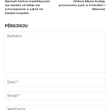
Djarmati kërkon bashkëpunim
(Video) Albion Avdijaj,
me mediat në lidhje me
prononcimi i parë si futbollist i
informacionin e saktë në
Vllaznisë
kampin kuqeblu
PËRGJIGJU
Koment:
Emr
Ema
We