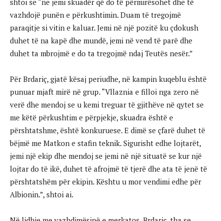
shtoi se “ne jemi skuadër që do të përmirësohet dhe të
vazhdojë punën e përkushtimin. Duam të tregojmë
paraqitje si vitin e kaluar. Jemi në një pozitë ku çdokush
duhet të na kapë dhe mundë, jemi në vend të parë dhe
duhet ta mbrojmë e do ta tregojmë ndaj Teutës nesër.”
Për Brdariç, gjatë kësaj periudhe, në kampin kuqeblu është
punuar mjaft mirë në grup. “Vllaznia e filloi nga zero në
verë dhe mendoj se u kemi treguar të gjithëve në qytet se
me këtë përkushtim e përpjekje, skuadra është e
përshtatshme, është konkuruese. E dimë se çfarë duhet të
bëjmë me Matkon e stafin teknik. Sigurisht edhe lojtarët,
jemi një ekip dhe mendoj se jemi në një situatë se kur një
lojtar do të ikë, duhet të afrojmë të tjerë dhe ata të jenë të
përshtatshëm për ekipin. Kështu u mor vendimi edhe për
Albionin.”, shtoi ai.
Në lidhje me vazhdimësinë e merkatos, Brdariç, tha se