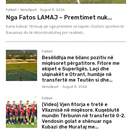
Futboll
VeriuSport
-
August 8, 2026
Nga Fatos LAMAJ – Premtimet nuk...
Kanë kaluar 18 muaj që nga premtimi se tapeti i fushës sportive të
Basanias do të rikonstruktohej por realiteti...
Futboll
Besëlidhja me bilanc pozitiv në
miqësoret përgatitore. Fitore me
ekipet e Superligës, Laçi dhe
ulqinakët e Otrant, humbje në
transfertë me Teutën si dhe...
VeriuSport
-
August 8, 2026
Futboll
(Video) Vjen fitorja e tretë e
Vllaznisë në miqësore. Kuqeblutë
mundin Tërbunin në transfertë 0-2.
Vendosin golat e shënuar nga
Kubazi dhe Murataj me...