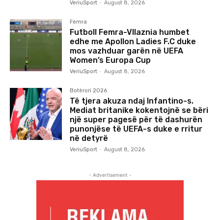
VeriuSport
-
August 8, 2026
Femra
Futboll Femra-Vllaznia humbet
edhe me Apollon Ladies F.C duke
mos vazhduar garën në UEFA
Women’s Europa Cup
VeriuSport
-
August 8, 2026
Botërori 2026
Të tjera akuza ndaj Infantino-s.
Mediat britanike kokentojnë se bëri
një super pagesë për të dashurën
punonjëse të UEFA-s duke e rritur
në detyrë
VeriuSport
-
August 8, 2026
- Advertisement -