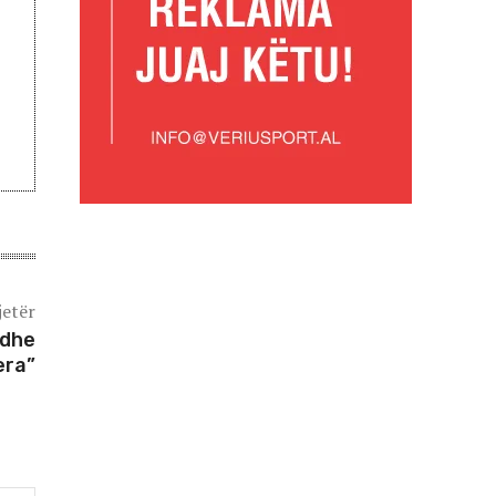
jetër
 dhe
era”