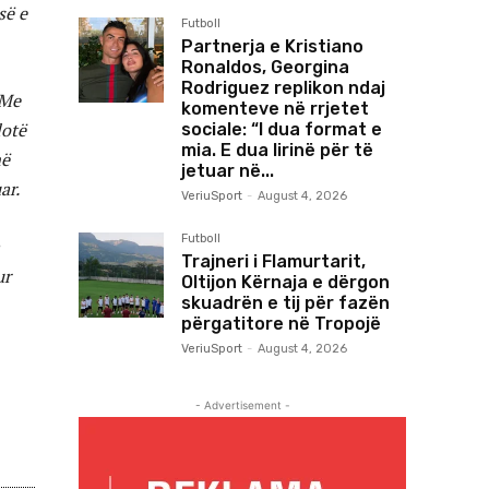
së e
Futboll
Partnerja e Kristiano
Ronaldos, Georgina
Rodriguez replikon ndaj
 Me
komenteve në rrjetet
lotë
sociale: “I dua format e
mia. E dua lirinë për të
më
jetuar në...
ar.
VeriuSport
-
August 4, 2026
Futboll
Trajneri i Flamurtarit,
ur
Oltijon Kërnaja e dërgon
skuadrën e tij për fazën
përgatitore në Tropojë
VeriuSport
-
August 4, 2026
- Advertisement -