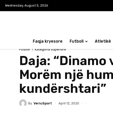
Wednesday, August 5, 2026
Faqja kryesore
Futboll
Atletikë
Futboll
Kategoria Superiore
Daja: “Dinamo 
Morëm një humb
kundërshtari”
By
VeriuSport
April 12, 2025