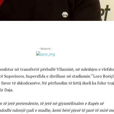
- Reklamë -
shtur në transfertë përballë Vllaznisë, në ndeshjen e vlefs
të Superiores. Supersfida e zhvilluar në stadiumin “Loro Boriçi
favor të shkodranëve. Në përfundim të këtij dueli ka folur tra
ir Daja.
të jetë pretendente, të jetë në gjysmëfinalen e Kupës së
ndodhi ndonjë çudi e madhe, kemi bërë pjesë të parë të mirë m