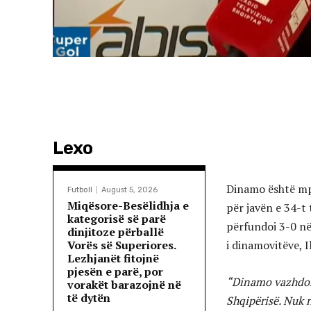
Lexo
Dinamo është mpo
Futboll
August 5, 2026
Miqësore-Besëlidhja e
për javën e 34-t 
kategorisë së parë
përfundoi 3-0 në 
dinjitoze përballë
Vorës së Superiores.
i dinamovitëve, Il
Lezhjanët fitojnë
pjesën e parë, por
“Dinamo vazhdon 
vorakët barazojnë në
të dytën
Shqipërisë. Nuk 