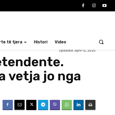
te të tjera
Histori
Video
Updated:
April 12, 2025
etendente.
 vetja jo nga