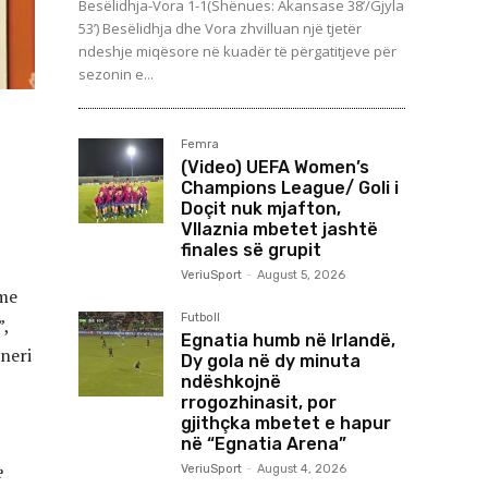
Besëlidhja-Vora 1-1(Shënues: Akansase 38’/Gjyla
53’) Besëlidhja dhe Vora zhvilluan një tjetër
ndeshje miqësore në kuadër të përgatitjeve për
sezonin e...
Femra
(Video) UEFA Women’s
Champions League/ Goli i
Doçit nuk mjafton,
Vllaznia mbetet jashtë
finales së grupit
VeriuSport
-
August 5, 2026
hme
Futboll
”,
Egnatia humb në Irlandë,
jneri
Dy gola në dy minuta
ndëshkojnë
rrogozhinasit, por
gjithçka mbetet e hapur
në “Egnatia Arena”
e
VeriuSport
-
August 4, 2026