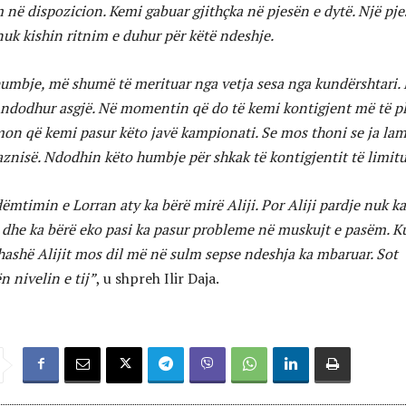
m në dispozicion. Kemi gabuar gjithçka në pjesën e dytë. Një pje
nuk kishin ritnim e duhur për këtë ndeshje.
umbje, më shumë të merituar nga vetja sesa nga kundërshtari.
dodhur asgjë. Në momentin që do të kemi kontigjent më të p
on që kemi pasur këto javë kampionati. Se mos thoni se ja la
znisë. Ndodhin këto humbje për shkak të kontigjentit të limitu
ëmtimin e Lorran aty ka bërë mirë Aliji. Por Aliji pardje nuk ka
e dhe ka bërë eko pasi ka pasur probleme në muskujt e pasëm. K
 thashë Alijit mos dil më në sulm sepse ndeshja ka mbaruar. Sot
 nivelin e tij”
, u shpreh Ilir Daja.