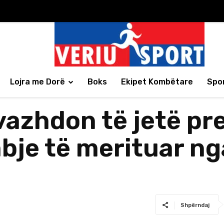
Lojra me Dorë
Boks
Ekipet Kombëtare
Spor
vazhdon të jetë pr
je të merituar nga
Shpërndaj