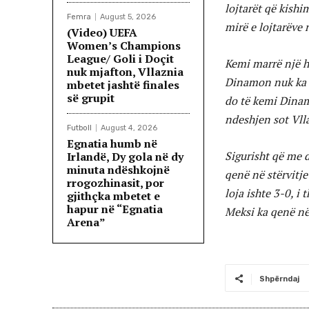
lojtarët që kishi
Femra
August 5, 2026
mirë e lojtarëve 
(Video) UEFA
Women’s Champions
League/ Goli i Doçit
Kemi marrë një h
nuk mjafton, Vllaznia
Dinamon nuk ka n
mbetet jashtë finales
së grupit
do të kemi Dinam
ndeshjen sot Vlla
Futboll
August 4, 2026
Egnatia humb në
Sigurisht që me d
Irlandë, Dy gola në dy
minuta ndëshkojnë
qenë në stërvitj
rrogozhinasit, por
loja ishte 3-0, i
gjithçka mbetet e
hapur në “Egnatia
Meksi ka qenë nën
Arena”
Shpërndaj