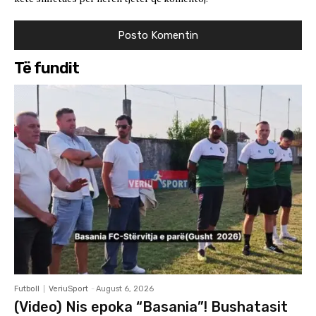
Të fundit
Futboll
VeriuSport
-
August 6, 2026
(Video) Nis epoka “Basania”! Bushatasit