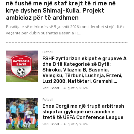
në fushë me një staf krejt të ri me në
krye dyshen Shimaj-Kulla. Projekt
ambicioz për të ardhmen
Pasditja e së mërkurës së 5 gushtit 2026 konsiderohet si një ditë e
veçantë për klubin bushatas Basania FC....
Futboll
FSHF zyrtarizon ekipet e grupeve A
dhe B të Kategorisë së Dytë:
Shiroka, Vllaznia B, Basania,
Veleçiku, Tërbuni, Lushnja, Erzeni,
Luzi 2008, Naftëtari, Gramshi,...
VeriuSport
-
August 6, 2026
Futboll
Enea Jorgji me një trupë arbitrash
shqiptar gjykojnë në raundin e
tretë të UEFA Conference League
VeriuSport
-
August 6, 2026