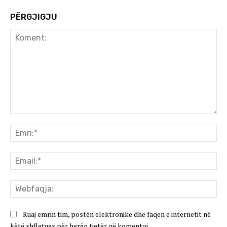
PËRGJIGJU
Koment:
Emr
Ema
We
Ruaj emrin tim, postën elektronike dhe faqen e internetit në
këtë shfletues për herën tjetër që komentoj.