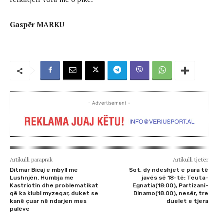
Gaspër MARKU
- Advertisement -
Artikulli paraprak
Artikulli tjetër
Ditmar Bicaj e mbyll me
Sot, dy ndeshjet e para të
Lushnjën. Humbja me
javës së 18-të: Teuta-
Kastriotin dhe problematikat
Egnatia(18:00), Partizani-
që ka klubi myzeqar, duket se
Dinamo(18:00), nesër, tre
kanë çuar në ndarjen mes
duelet e tjera
palëve