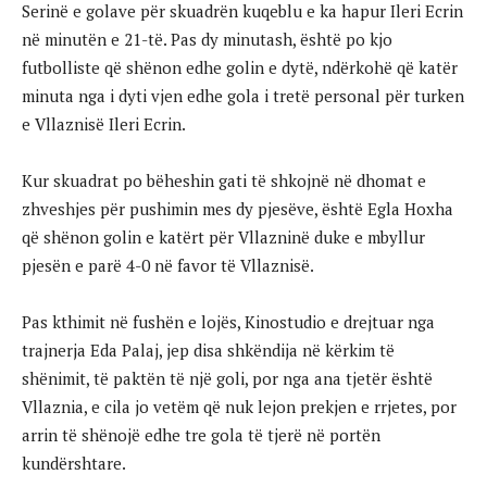
Serinë e golave për skuadrën kuqeblu e ka hapur Ileri Ecrin
në minutën e 21-të. Pas dy minutash, është po kjo
futbolliste që shënon edhe golin e dytë, ndërkohë që katër
minuta nga i dyti vjen edhe gola i tretë personal për turken
e Vllaznisë Ileri Ecrin.
Kur skuadrat po bëheshin gati të shkojnë në dhomat e
zhveshjes për pushimin mes dy pjesëve, është Egla Hoxha
që shënon golin e katërt për Vllazninë duke e mbyllur
pjesën e parë 4-0 në favor të Vllaznisë.
Pas kthimit në fushën e lojës, Kinostudio e drejtuar nga
trajnerja Eda Palaj, jep disa shkëndija në kërkim të
shënimit, të paktën të një goli, por nga ana tjetër është
Vllaznia, e cila jo vetëm që nuk lejon prekjen e rrjetes, por
arrin të shënojë edhe tre gola të tjerë në portën
kundërshtare.