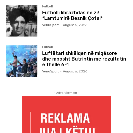
Futboll
Futbolli librazhdas në zi!
*Lamtumirë Besnik Çota!*
VeriuSport
-
August 6, 2026
Futboll
Luftëtari shkëlqen në miqësore
dhe mposht Butrintin me rezultatin
e thellë 6-1
VeriuSport
-
August 6, 2026
- Advertisement -