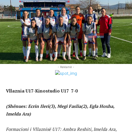
- Reklamë -
Vllaznia U17-Kinostudio U17 7-0
(Shënues: Ecrin Ileri(3), Megi Faslia(2), Egla Hoxha,
Imelda Ara)
Formacioni i Vllaznisë U17: Ambra Reshiti, Imelda Ara,