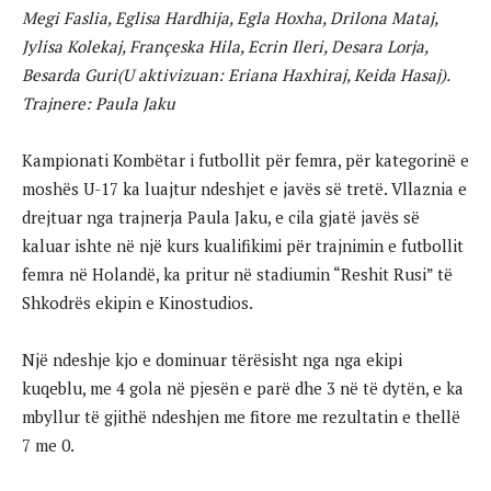
Megi Faslia, Eglisa Hardhija, Egla Hoxha, Drilona Mataj,
Jylisa Kolekaj, Françeska Hila, Ecrin Ileri, Desara Lorja,
Besarda Guri(U aktivizuan: Eriana Haxhiraj, Keida Hasaj).
Trajnere: Paula Jaku
Kampionati Kombëtar i futbollit për femra, për kategorinë e
moshës U-17 ka luajtur ndeshjet e javës së tretë. Vllaznia e
drejtuar nga trajnerja Paula Jaku, e cila gjatë javës së
kaluar ishte në një kurs kualifikimi për trajnimin e futbollit
femra në Holandë, ka pritur në stadiumin “Reshit Rusi” të
Shkodrës ekipin e Kinostudios.
Një ndeshje kjo e dominuar tërësisht nga nga ekipi
kuqeblu, me 4 gola në pjesën e parë dhe 3 në të dytën, e ka
mbyllur të gjithë ndeshjen me fitore me rezultatin e thellë
7 me 0.