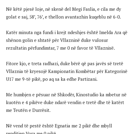
Në këtë pjesë loje, në skenë del Megi Faslia, e cila me dy
golat e saj, 58’, 76’, e thellon avantazhin kuqeblu në 6-0.
Katër minuta nga fundi i krejt ndeshjes është Imelda Ara që
shënon golin e shtatë për Vllazninë duke vulosur
rezultatin përfundimtar, 7 me 0 në favor të Vllaznisë.
Fitore kjo, e treta radhazi, duke bërë që pas javës së tretë
Vllaznia të kryesojë Kampionatin Kombëtar për Kategorinë
U17 me 9-të pikë, po aq sa ka edhe Partizani.
Me humbjen e pësuar në Shkodër, Kinostudio ka mbetur në
kuotën e 4 pikëve duke ndarë vendin e tretë dhe të katërt
me Teutën e Durrësit.
Në vend të pestë është Egnatia me 2 pikë dhe mbyll
renditjen Vora me 0 pikë.