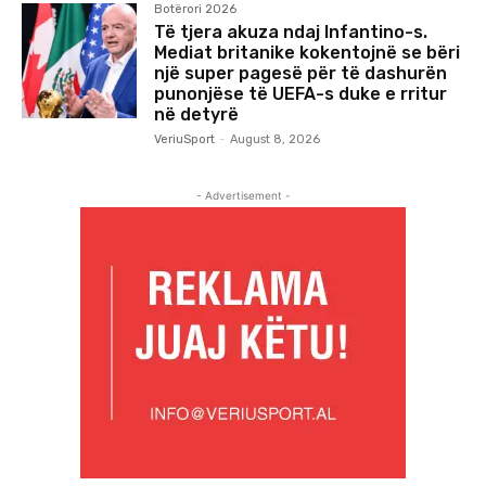
Botërori 2026
Të tjera akuza ndaj Infantino-s.
Mediat britanike kokentojnë se bëri
një super pagesë për të dashurën
punonjëse të UEFA-s duke e rritur
në detyrë
VeriuSport
-
August 8, 2026
- Advertisement -