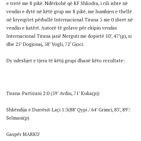
e tretë me 8 pikë. Ndërkohë që KF Shkodra, i cili ishte në
vendin e dytë në këtë grup me 8 pikë, me humbjen e thellë
në kryeqytet përballë Internacional Tirana 5 me 0 zbret në
vendin e katërt. Autorë të golave për ekipin vendas
Internacional Tirana janë Nerguti me dopietë 10’, 47’(p), si
dhe 25’ Dogjonaj, 58’ Vogli, 72’ Gjoci.
Dy ndeshjet e tjera të këtij grupi dhanë këto rezultate:
Tirana-Partizani 2:0 (59’ Avdiu, 71’ Kuka(p))
Shkëndija e Durrësit-Laçi 1:3(88’ Qypi / 64’ Grimci, 83’, 89’/
Selmani(p)
Gaspër MARKU