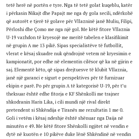
tetë herë në portën e tyre. Nga të tetë golat kuqeblu, katër
i përkasin Nikajt dhe Papajt me nga dy gola secili, ndërkohë
që autorët e tjerë të golave për Vllazninë janë Muliu, Filipi,
Përloshi dhe Çomo me nga një gol. Me këtë fitore Vllaznia
U-19 vazhdon të kryesojë me meritë tabelen e klasifikimit
në grupin A me 13 pikë. Sipas specialistëve të futbollit,
vlerat e kësaj skuadre nuk qëndrojnë vetem në kryesimin e
kampionatit, por edhe në elementin cilësor që ka në gjirin e
saj. Elementë këto, që sipas drejtuesve të klubit Vllaznia,
janë një garanci e sigurt e perspektives për të furnizuar
ekipin e parë. Po për grupin A të kategorisë U-19, për t’u
theksuar është edhe fitorja e KF Shënkolli me trajner
shkodranin Haris Lika, i cili mundi një rival direkt
pretendent si Shkëndija e Tiranës me rezultatin 1 me 0.
Goli i vetëm i kësaj ndeshje është shënuar nga Daija në
minutën e 49. Me këtë fitore Shënkolli ngjitet në vendin e
dytë në kuotën e 10 pikëve duke lënë Shkëndinë në vendin