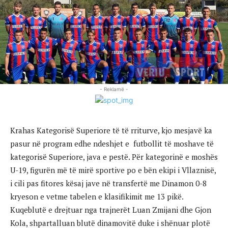
- Reklamë -
Krahas Kategorisë Superiore të të rriturve, kjo mesjavë ka
pasur në program edhe ndeshjet e futbollit të moshave të
kategorisë Superiore, java e pestë. Për kategorinë e moshës
U-19, figurën më të mirë sportive po e bën ekipi i Vllaznisë,
i cili pas fitores kësaj jave në transfertë me Dinamon 0-8
kryeson e vetme tabelen e klasifikimit me 13 pikë.
Kuqeblutë e drejtuar nga trajnerët Luan Zmijani dhe Gjon
Kola, shpartalluan blutë dinamovitë duke i shënuar plotë