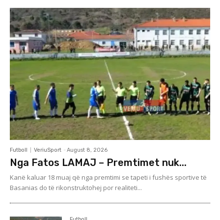
Futboll
VeriuSport
-
August 8, 2026
Nga Fatos LAMAJ – Premtimet nuk...
Kanë kaluar 18 muaj që nga premtimi se tapeti i fushës sportive të
Basanias do të rikonstruktohej por realiteti...
Futboll