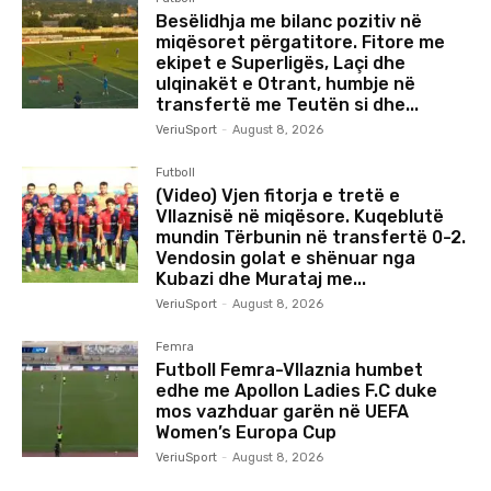
Besëlidhja me bilanc pozitiv në
miqësoret përgatitore. Fitore me
ekipet e Superligës, Laçi dhe
ulqinakët e Otrant, humbje në
transfertë me Teutën si dhe...
VeriuSport
-
August 8, 2026
Futboll
(Video) Vjen fitorja e tretë e
Vllaznisë në miqësore. Kuqeblutë
mundin Tërbunin në transfertë 0-2.
Vendosin golat e shënuar nga
Kubazi dhe Murataj me...
VeriuSport
-
August 8, 2026
Femra
Futboll Femra-Vllaznia humbet
edhe me Apollon Ladies F.C duke
mos vazhduar garën në UEFA
Women’s Europa Cup
VeriuSport
-
August 8, 2026