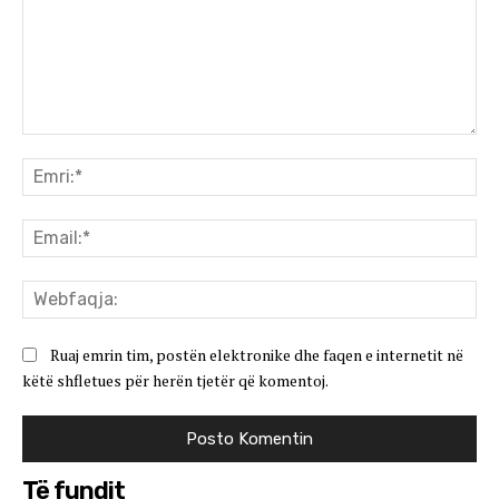
Koment:
Emr
Ema
We
Ruaj emrin tim, postën elektronike dhe faqen e internetit në
këtë shfletues për herën tjetër që komentoj.
Të fundit