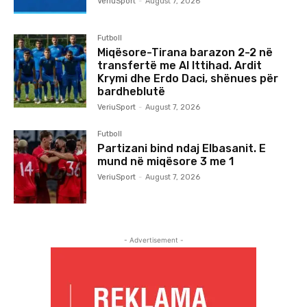
VeriuSport
-
August 7, 2026
Futboll
Miqësore-Tirana barazon 2-2 në
transfertë me Al Ittihad. Ardit
Krymi dhe Erdo Daci, shënues për
bardheblutë
VeriuSport
-
August 7, 2026
Futboll
Partizani bind ndaj Elbasanit. E
mund në miqësore 3 me 1
VeriuSport
-
August 7, 2026
- Advertisement -