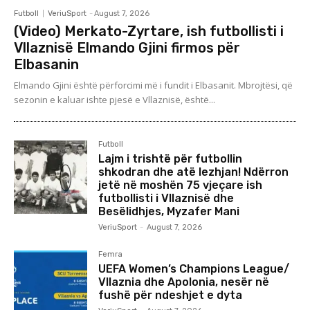
Futboll
VeriuSport
-
August 7, 2026
(Video) Merkato-Zyrtare, ish futbollisti i
Vllaznisë Elmando Gjini firmos për
Elbasanin
Elmando Gjini është përforcimi më i fundit i Elbasanit. Mbrojtësi, që
sezonin e kaluar ishte pjesë e Vllaznisë, është...
Futboll
Lajm i trishtë për futbollin
shkodran dhe atë lezhjan! Ndërron
jetë në moshën 75 vjeçare ish
futbollisti i Vllaznisë dhe
Besëlidhjes, Myzafer Mani
VeriuSport
-
August 7, 2026
Femra
UEFA Women’s Champions League/
Vllaznia dhe Apolonia, nesër në
fushë për ndeshjet e dyta