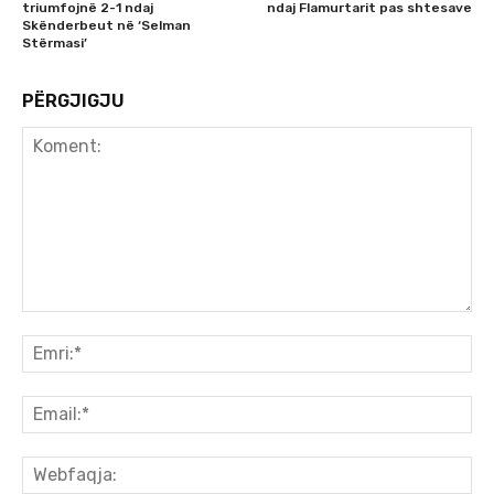
triumfojnë 2-1 ndaj
ndaj Flamurtarit pas shtesave
Skënderbeut në ‘Selman
Stërmasi’
PËRGJIGJU
Koment:
Emr
Ema
We