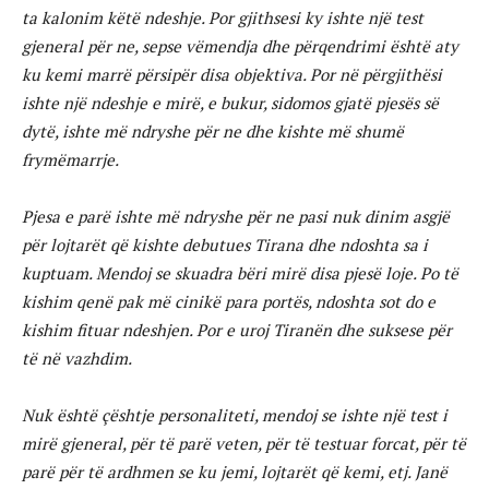
ta kalonim këtë ndeshje. Por gjithsesi ky ishte një test
gjeneral për ne, sepse vëmendja dhe përqendrimi është aty
ku kemi marrë përsipër disa objektiva. Por në përgjithësi
ishte një ndeshje e mirë, e bukur, sidomos gjatë pjesës së
dytë, ishte më ndryshe për ne dhe kishte më shumë
frymëmarrje.
Pjesa e parë ishte më ndryshe për ne pasi nuk dinim asgjë
për lojtarët që kishte debutues Tirana dhe ndoshta sa i
kuptuam. Mendoj se skuadra bëri mirë disa pjesë loje. Po të
kishim qenë pak më cinikë para portës, ndoshta sot do e
kishim fituar ndeshjen. Por e uroj Tiranën dhe suksese për
të në vazhdim.
Nuk është çështje personaliteti, mendoj se ishte një test i
mirë gjeneral, për të parë veten, për të testuar forcat, për të
parë për të ardhmen se ku jemi, lojtarët që kemi, etj. Janë