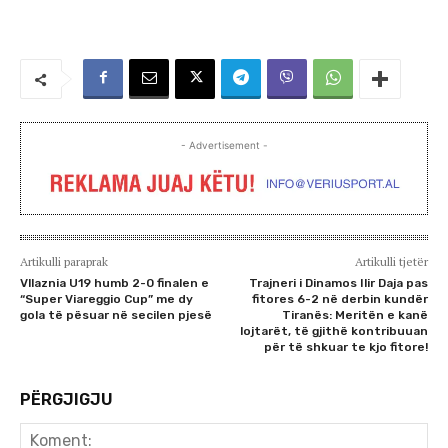
- Advertisement -
Artikulli paraprak
Artikulli tjetër
Vllaznia U19 humb 2-0 finalen e
Trajneri i Dinamos Ilir Daja pas
“Super Viareggio Cup” me dy
fitores 6-2 në derbin kundër
gola të pësuar në secilen pjesë
Tiranës: Meritën e kanë
lojtarët, të gjithë kontribuuan
për të shkuar te kjo fitore!
PËRGJIGJU