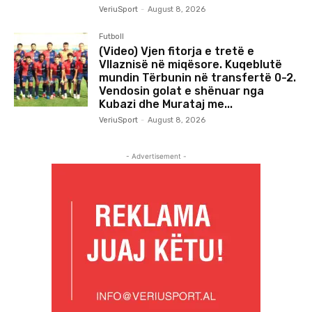
VeriuSport
-
August 8, 2026
Futboll
(Video) Vjen fitorja e tretë e
Vllaznisë në miqësore. Kuqeblutë
mundin Tërbunin në transfertë 0-2.
Vendosin golat e shënuar nga
Kubazi dhe Murataj me...
VeriuSport
-
August 8, 2026
- Advertisement -