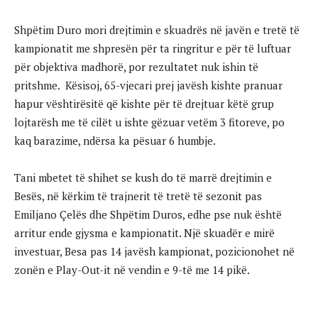
Shpëtim Duro mori drejtimin e skuadrës në javën e tretë të
kampionatit me shpresën për ta ringritur e për të luftuar
për objektiva madhorë, por rezultatet nuk ishin të
pritshme. Kësisoj, 65-vjecari prej javësh kishte pranuar
hapur vështirësitë që kishte për të drejtuar këtë grup
lojtarësh me të cilët u ishte gëzuar vetëm 3 fitoreve, po
kaq barazime, ndërsa ka pësuar 6 humbje.
Tani mbetet të shihet se kush do të marrë drejtimin e
Besës, në kërkim të trajnerit të tretë të sezonit pas
Emiljano Çelës dhe Shpëtim Duros, edhe pse nuk është
arritur ende gjysma e kampionatit. Një skuadër e mirë
investuar, Besa pas 14 javësh kampionat, pozicionohet në
zonën e Play-Out-it në vendin e 9-të me 14 pikë.