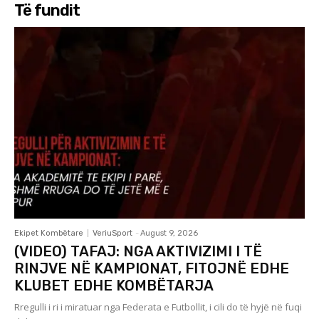
Të fundit
Ekipet Kombëtare
VeriuSport
-
August 9, 2026
(VIDEO) TAFAJ: NGA AKTIVIZIMI I TË
RINJVE NË KAMPIONAT, FITOJNË EDHE
KLUBET EDHE KOMBËTARJA
Rregulli i ri i miratuar nga Federata e Futbollit, i cili do të hyjë në fuqi