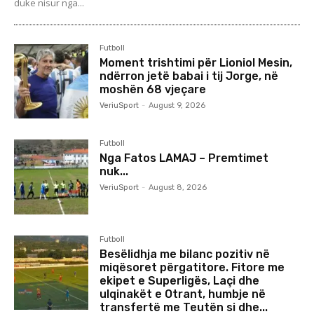
duke nisur nga...
Futboll
Moment trishtimi për Lioniol Mesin,
ndërron jetë babai i tij Jorge, në
moshën 68 vjeçare
VeriuSport
-
August 9, 2026
Futboll
Nga Fatos LAMAJ – Premtimet
nuk...
VeriuSport
-
August 8, 2026
Futboll
Besëlidhja me bilanc pozitiv në
miqësoret përgatitore. Fitore me
ekipet e Superligës, Laçi dhe
ulqinakët e Otrant, humbje në
transfertë me Teutën si dhe...