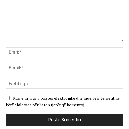
Koment:
Emr
Ema
We
Ruaj emrin tim, postën elektronike dhe faqen e internetit në
këtë shfletues për herën tjetër që komentoj.