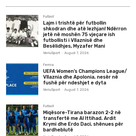
Futboll
Lajm i trishtë për futbollin
shkodran dhe atë lezhjan! Ndërron
jetë në moshën 75 vjeçare ish
futbollisti i Vllaznisë dhe
Besëlidhjes, Myzafer Mani
VeriuSport
-
August 7, 2026
Femra
UEFA Women’s Champions League/
Vllaznia dhe Apolonia, nesër në
fushë për ndeshjet e dyta
VeriuSport
-
August 7, 2026
Futboll
Miqësore-Tirana barazon 2-2 në
transfertë me Al Ittihad. Ardit
Krymi dhe Erdo Daci, shënues për
bardheblutë