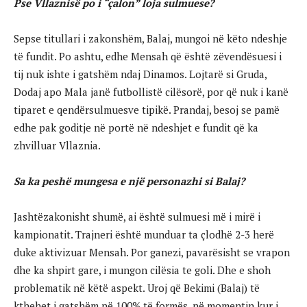
Pse Vllaznisë po i “çalon” loja sulmuese?
Sepse titullari i zakonshëm, Balaj, mungoi në këto ndeshje
të fundit. Po ashtu, edhe Mensah që është zëvendësuesi i
tij nuk ishte i gatshëm ndaj Dinamos. Lojtarë si Gruda,
Dodaj apo Mala janë futbollistë cilësorë, por që nuk i kanë
tiparet e qendërsulmuesve tipikë. Prandaj, besoj se pamë
edhe pak goditje në portë në ndeshjet e fundit që ka
zhvilluar Vllaznia.
Sa ka peshë mungesa e një personazhi si Balaj?
Jashtëzakonisht shumë, ai është sulmuesi më i mirë i
kampionatit. Trajneri është munduar ta çlodhë 2-3 herë
duke aktivizuar Mensah. Por ganezi, pavarësisht se vrapon
dhe ka shpirt gare, i mungon cilësia te goli. Dhe e shoh
problematik në këtë aspekt. Uroj që Bekimi (Balaj) të
kthehet i gatshëm në 100% të formës, në momentin kur i