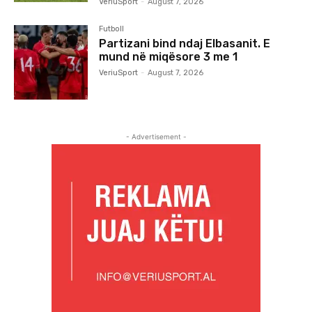
VeriuSport
-
August 7, 2026
Futboll
Partizani bind ndaj Elbasanit. E
mund në miqësore 3 me 1
VeriuSport
-
August 7, 2026
- Advertisement -