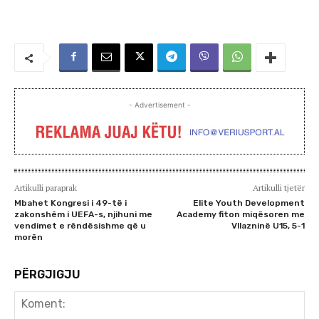
- Advertisement -
Artikulli paraprak
Artikulli tjetër
Mbahet Kongresi i 49-të i
Elite Youth Development
zakonshëm i UEFA-s, njihuni me
Academy fiton miqësoren me
vendimet e rëndësishme që u
Vllazninë U15, 5-1
morën
PËRGJIGJU