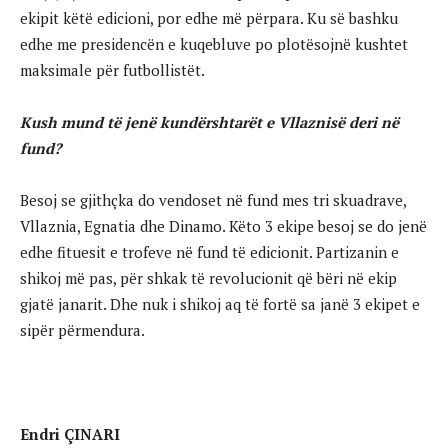
ekipit këtë edicioni, por edhe më përpara. Ku së bashku
edhe me presidencën e kuqebluve po plotësojnë kushtet
maksimale për futbollistët.
Kush mund të jenë kundërshtarët e Vllaznisë deri në
fund?
Besoj se gjithçka do vendoset në fund mes tri skuadrave,
Vllaznia, Egnatia dhe Dinamo. Këto 3 ekipe besoj se do jenë
edhe fituesit e trofeve në fund të edicionit. Partizanin e
shikoj më pas, për shkak të revolucionit që bëri në ekip
gjatë janarit. Dhe nuk i shikoj aq të fortë sa janë 3 ekipet e
sipër përmendura.
Endri ÇINARI