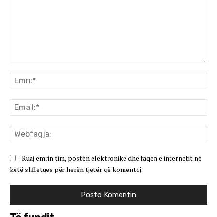
Koment:
Emr
Ema
We
Ruaj emrin tim, postën elektronike dhe faqen e internetit në
këtë shfletues për herën tjetër që komentoj.