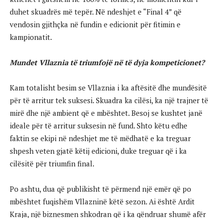
duhet skuadrës më tepër. Në ndeshjet e “Final 4” që
vendosin gjithçka në fundin e edicionit për fitimin e
kampionatit.
Mundet Vllaznia të triumfojë në të dyja kompeticionet?
Kam totalisht besim se Vllaznia i ka aftësitë dhe mundësitë
për të arritur tek suksesi. Skuadra ka cilësi, ka një trajner të
mirë dhe një ambient që e mbështet. Besoj se kushtet janë
ideale për të arritur suksesin në fund. Shto këtu edhe
faktin se ekipi në ndeshjet me të mëdhatë e ka treguar
shpesh veten gjatë këtij edicioni, duke treguar që i ka
cilësitë për triumfin final.
Po ashtu, dua që publikisht të përmend një emër që po
mbështet fuqishëm Vllazninë këtë sezon. Ai është Ardit
Kraja, një biznesmen shkodran që i ka qëndruar shumë afër