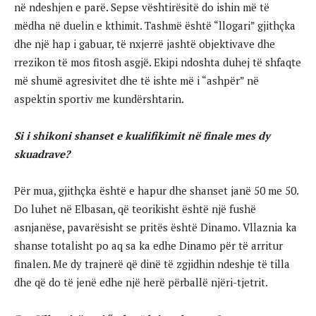
në ndeshjen e parë. Sepse vështirësitë do ishin më të
mëdha në duelin e kthimit. Tashmë është “llogari” gjithçka
dhe një hap i gabuar, të nxjerrë jashtë objektivave dhe
rrezikon të mos fitosh asgjë. Ekipi ndoshta duhej të shfaqte
më shumë agresivitet dhe të ishte më i “ashpër” në
aspektin sportiv me kundërshtarin.
Si i shikoni shanset e kualifikimit në finale mes dy
skuadrave?
Për mua, gjithçka është e hapur dhe shanset janë 50 me 50.
Do luhet në Elbasan, që teorikisht është një fushë
asnjanëse, pavarësisht se pritës është Dinamo. Vllaznia ka
shanse totalisht po aq sa ka edhe Dinamo për të arritur
finalen. Me dy trajnerë që dinë të zgjidhin ndeshje të tilla
dhe që do të jenë edhe një herë përballë njëri-tjetrit.