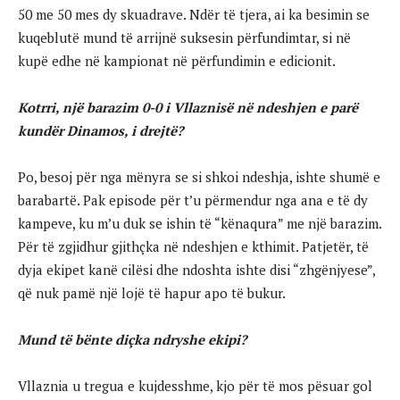
50 me 50 mes dy skuadrave. Ndër të tjera, ai ka besimin se
kuqeblutë mund të arrijnë suksesin përfundimtar, si në
kupë edhe në kampionat në përfundimin e edicionit.
Kotrri, një barazim 0-0 i Vllaznisë në ndeshjen e parë
kundër Dinamos, i drejtë?
Po, besoj për nga mënyra se si shkoi ndeshja, ishte shumë e
barabartë. Pak episode për t’u përmendur nga ana e të dy
kampeve, ku m’u duk se ishin të “kënaqura” me një barazim.
Për të zgjidhur gjithçka në ndeshjen e kthimit. Patjetër, të
dyja ekipet kanë cilësi dhe ndoshta ishte disi “zhgënjyese”,
që nuk pamë një lojë të hapur apo të bukur.
Mund të bënte diçka ndryshe ekipi?
Vllaznia u tregua e kujdesshme, kjo për të mos pësuar gol