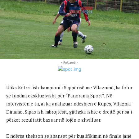
- Reklamë -
Uliks Kotrri, ish-kampioni i S qipërisë me Vllazninë, ka folur
së fundmi ekskluzivisht për “Panorama Sport”. Në
intervistën e tij, ai ka analizuar ndeshjen e Kupës, Vllaznia-
Dinamo. Sipas ish-mbrojtësit, gjithçka ishte e drejtë për sa i
përket rezultatit bazuar në lojën e zhvilluar.
E ndërsa thekson se shanset për kualifikimin në finale janë