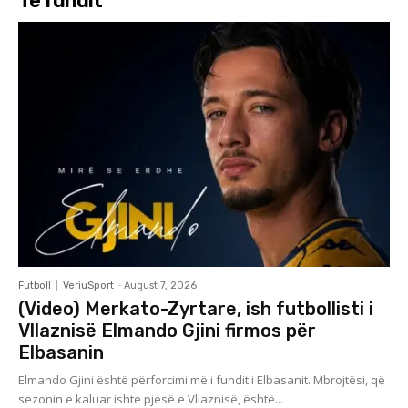
Të fundit
Futboll
VeriuSport
-
August 7, 2026
(Video) Merkato-Zyrtare, ish futbollisti i
Vllaznisë Elmando Gjini firmos për
Elbasanin
Elmando Gjini është përforcimi më i fundit i Elbasanit. Mbrojtësi, që
sezonin e kaluar ishte pjesë e Vllaznisë, është...