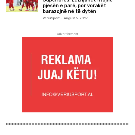
pjesën e parë, por vorakët
barazojnë në të dytën
VeriuSport
-
August 5, 2026
- Advertisement -