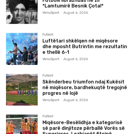
Futbolli librazhdas në zi!
*Lamtumirë Besnik Çota!*
VeriuSport
-
August 6, 2026
Futboll
Luftëtari shkëlqen në miqësore
dhe mposht Butrintin me rezultatin
e thellë 6-1
VeriuSport
-
August 6, 2026
Futboll
Skënderbeu triumfon ndaj Kukësit
në miqësore, bardhekuqtë tregojnë
progres në lojë
VeriuSport
-
August 6, 2026
Futboll
Miqësore-Besëlidhja e kategorisë
së parë dinjitoze përballë Vorës së
Superiores. Lezhjanët fitojnë