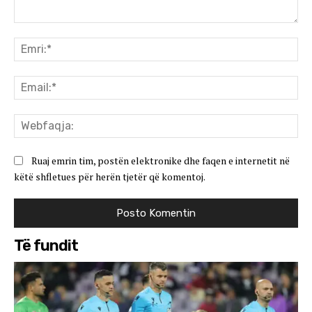
Koment:
Emr
Ema
We
Ruaj emrin tim, postën elektronike dhe faqen e internetit në
këtë shfletues për herën tjetër që komentoj.
Të fundit