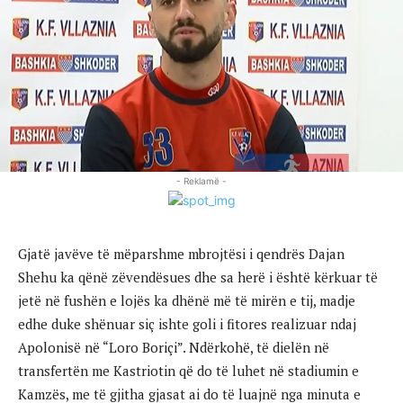
- Reklamë -
Gjatë javëve të mëparshme mbrojtësi i qendrës Dajan
Shehu ka qënë zëvendësues dhe sa herë i është kërkuar të
jetë në fushën e lojës ka dhënë më të mirën e tij, madje
edhe duke shënuar siç ishte goli i fitores realizuar ndaj
Apolonisë në “Loro Boriçi”. Ndërkohë, të dielën në
transfertën me Kastriotin që do të luhet në stadiumin e
Kamzës, me të gjitha gjasat ai do të luajnë nga minuta e