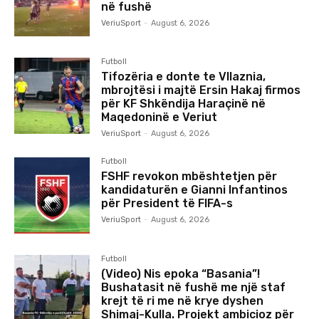
në fushë
VeriuSport
-
August 6, 2026
Futboll
Tifozëria e donte te Vllaznia,
mbrojtësi i majtë Ersin Hakaj firmos
për KF Shkëndija Haraçinë në
Maqedoninë e Veriut
VeriuSport
-
August 6, 2026
Futboll
FSHF revokon mbështetjen për
kandidaturën e Gianni Infantinos
për President të FIFA-s
VeriuSport
-
August 6, 2026
Futboll
(Video) Nis epoka “Basania”!
Bushatasit në fushë me një staf
krejt të ri me në krye dyshen
Shimaj-Kulla. Projekt ambicioz për