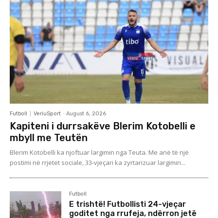
Futboll
VeriuSport
-
August 6, 2026
Kapiteni i durrsakëve Blerim Kotobelli e
mbyll me Teutën
Blerim Kotobelli ka njoftuar largimin nga Teuta. Me anë të një
postimi në rrjetet sociale, 33-vjeçari ka zyrtarizuar largimin...
Futboll
E trishtë! Futbollisti 24-vjeçar
goditet nga rrufeja, ndërron jetë