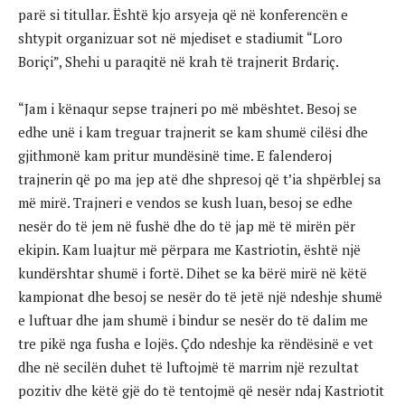
parë si titullar. Është kjo arsyeja që në konferencën e
shtypit organizuar sot në mjediset e stadiumit “Loro
Boriçi”, Shehi u paraqitë në krah të trajnerit Brdariç.
“Jam i kënaqur sepse trajneri po më mbështet. Besoj se
edhe unë i kam treguar trajnerit se kam shumë cilësi dhe
gjithmonë kam pritur mundësinë time. E falenderoj
trajnerin që po ma jep atë dhe shpresoj që t’ia shpërblej sa
më mirë. Trajneri e vendos se kush luan, besoj se edhe
nesër do të jem në fushë dhe do të jap më të mirën për
ekipin. Kam luajtur më përpara me Kastriotin, është një
kundërshtar shumë i fortë. Dihet se ka bërë mirë në këtë
kampionat dhe besoj se nesër do të jetë një ndeshje shumë
e luftuar dhe jam shumë i bindur se nesër do të dalim me
tre pikë nga fusha e lojës. Çdo ndeshje ka rëndësinë e vet
dhe në secilën duhet të luftojmë të marrim një rezultat
pozitiv dhe këtë gjë do të tentojmë që nesër ndaj Kastriotit