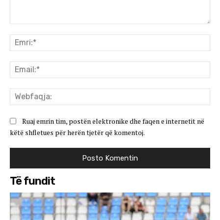
Koment:
Emr
Ema
We
Ruaj emrin tim, postën elektronike dhe faqen e internetit në
këtë shfletues për herën tjetër që komentoj.
Të fundit