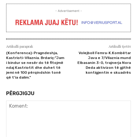
- Advertisement -
Artikulli paraprak
Artikulli tjetër
(Konferenca)-Pragndeshja,
Volejboll Femra-K.Kombëtar
Kastrioti-Vllaznia. Brdariç:”Jam
Java e 7/Vllaznia mund
i bindur se nesër do të fitojmë
Elbasanin 3-0, trajnerja Nora
ndaj Kastriotit dhe duhet të
Deda aktivizon të gjithë
jemi në 100 përqindshin tonë
kontigjentin e skuadrës
që t’ia dalim.”
PËRGJIGJU