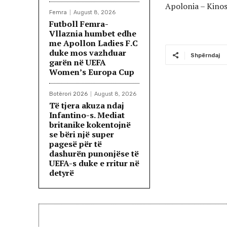
Apolonia – Kinos
Femra
August 8, 2026
Futboll Femra-
Vllaznia humbet edhe
me Apollon Ladies F.C
duke mos vazhduar
Shpërndaj
garën në UEFA
Women’s Europa Cup
Botërori 2026
August 8, 2026
Të tjera akuza ndaj
Infantino-s. Mediat
britanike kokentojnë
se bëri një super
pagesë për të
dashurën punonjëse të
UEFA-s duke e rritur në
detyrë