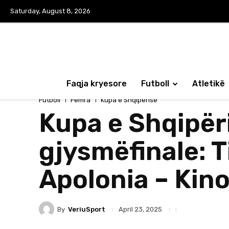
Saturday, August 8, 2026
Faqja kryesore
Futboll
Atletikë
Futboll
Femra
Kupa e Shqipërisë
Kupa e Shqipëri
gjysmëfinale: T
Apolonia – Kin
By
VeriuSport
April 23, 2025