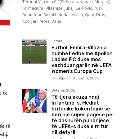
Tërbuni-Vllaznia 0-2(Shënues: Kubazi, Murataj)
Formacioni i Vllaznisë: Jukaj, Çelikoviç, Pusi,
Dëumfour, Sokol Uldedaj, Musta, Qato, Dros,
Kobiljar, Perez, Balaj....
Femra
Futboll Femra-Vllaznia
humbet edhe me Apollon
Ladies F.C duke mos
vazhduar garën në UEFA
Women’s Europa Cup
VeriuSport
-
August 8, 2026
t.
Botërori 2026
p të
Të tjera akuza ndaj
Infantino-s. Mediat
britanike kokentojnë se
bëri një super pagesë për
të dashurën punonjëse
ës së
të UEFA-s duke e rritur
në detyrë
eshja