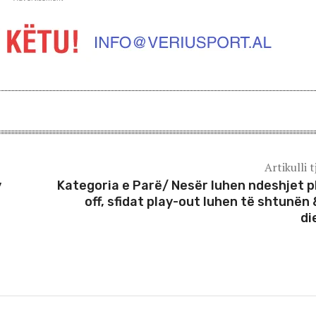
Artikulli t
y
Kategoria e Parë/ Nesër luhen ndeshjet p
off, sfidat play-out luhen të shtunën 
di