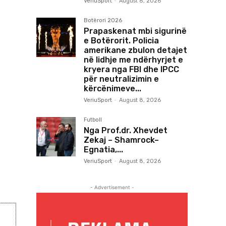
VeriuSport
-
August 8, 2026
Botërori 2026
Prapaskenat mbi sigurinë
e Botërorit. Policia
amerikane zbulon detajet
në lidhje me ndërhyrjet e
kryera nga FBI dhe IPCC
për neutralizimin e
kërcënimeve...
VeriuSport
-
August 8, 2026
Futboll
Nga Prof.dr. Xhevdet
Zekaj – Shamrock–
Egnatia,...
VeriuSport
-
August 8, 2026
- Advertisement -