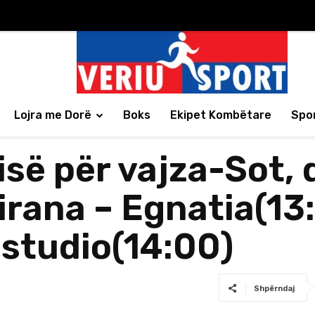
Lojra me Dorë
Boks
Ekipet Kombëtare
Spor
së për vajza-Sot, 
irana – Egnatia(13
ostudio(14:00)
Shpërndaj