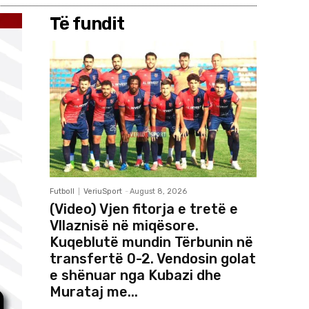
Të fundit
Futboll
VeriuSport
-
August 8, 2026
(Video) Vjen fitorja e tretë e
Vllaznisë në miqësore.
Kuqeblutë mundin Tërbunin në
transfertë 0-2. Vendosin golat
e shënuar nga Kubazi dhe
Murataj me...