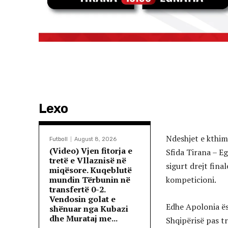
Lexo
Ndeshjet e kthimi
Futboll
August 8, 2026
(Video) Vjen fitorja e
Sfida Tirana – Eg
tretë e Vllaznisë në
sigurt drejt fina
miqësore. Kuqeblutë
mundin Tërbunin në
kompeticioni.
transfertë 0-2.
Vendosin golat e
Edhe Apolonia ësh
shënuar nga Kubazi
dhe Murataj me...
Shqipërisë pas t