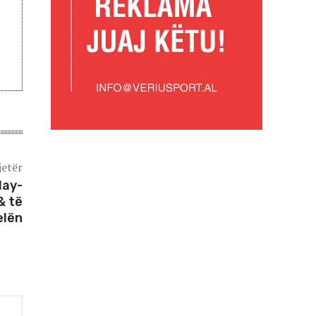
jetër
lay-
& të
elën