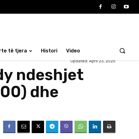
te të tjera
Histori
Video
Updated:
April 23, 2025
dy ndeshjet
:00) dhe