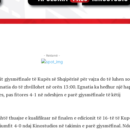
- Reklamë -
t gjysmëfinale të Kupës së Shqipërisë për vajza do të luhen so
natia do të zhvillohet në orën 13:00. Egnatia ka hedhur një ha
les, pas fitores 4-1 në ndeshjen e parë gjysmëfinale të këtij
të thuajse e kualifikuar në finalen e edicionit të 16-të të Kup
riumfit 4-0 ndaj Kinostudios në takimin e parë gjysmëfinal. Nd