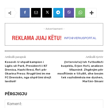
- Advertisement -
Artikulli paraprak
Artikulli tjetër
Kosovë-U shpall kampion i
(Intervista) Ish futbollisti
Ligës së Parë, Presidenti i KF
kuqeblu, Erjon Hoti, analizon
Drenica, Haxhi Rreci, flet për
Vllazninë. Zhgënjim për
Okarina Press: Rrugëtimi im me
mosfitimin e titullit, dhe besim
FC Drenicën, nga shpëtimi drejt
tek vazhdimësia me dyshen,
lavdisë!
Martini-Sinani
PËRGJIGJU