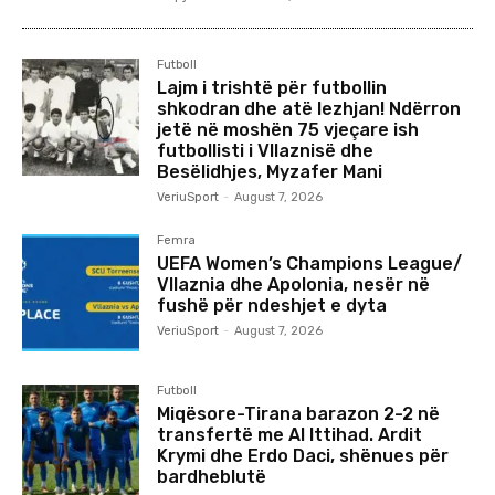
Futboll
Lajm i trishtë për futbollin
shkodran dhe atë lezhjan! Ndërron
jetë në moshën 75 vjeçare ish
futbollisti i Vllaznisë dhe
Besëlidhjes, Myzafer Mani
VeriuSport
-
August 7, 2026
Femra
UEFA Women’s Champions League/
Vllaznia dhe Apolonia, nesër në
fushë për ndeshjet e dyta
VeriuSport
-
August 7, 2026
Futboll
Miqësore-Tirana barazon 2-2 në
transfertë me Al Ittihad. Ardit
Krymi dhe Erdo Daci, shënues për
bardheblutë