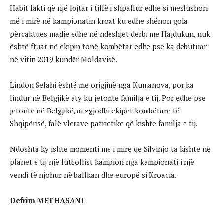
Habit fakti që një lojtar i tillë i shpallur edhe si mesfushori
më i mirë në kampionatin kroat ku edhe shënon gola
përcaktues madje edhe në ndeshjet derbi me Hajdukun, nuk
është ftuar në ekipin tonë kombëtar edhe pse ka debutuar
në vitin 2019 kundër Moldavisë.
Lindon Selahi është me origjinë nga Kumanova, por ka
lindur në Belgjikë aty ku jetonte familja e tij. Por edhe pse
jetonte në Belgjikë, ai zgjodhi ekipet kombëtare të
Shqipërisë, falë vlerave patriotike që kishte familja e tij.
Ndoshta ky ishte momenti më i mirë që Silvinjo ta kishte në
planet e tij një futbollist kampion nga kampionati i një
vendi të njohur në ballkan dhe europë si Kroacia.
Defrim METHASANI