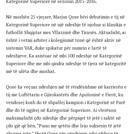
Kategorinë Superiore në sezonin 2015-2016.
Në moshën 25 vjeçare, Marjus Qose bëri debutimin e tij në
Kategorinë Superiore në një ndeshje të njohur si klasikja e
futbollit Shqiptar mes Vllaznisë dhe Tiranës. Aktualisht, ai
është i vetmi arbiter i kolegjiumit tonë që është aktiv në
sistemin VAR, duke spikatur për numrin e lartë të
ndeshjeve. Ka asistuar në mbi 100 ndeshje në Kategorinë
Superiore dhe me mbi qindra ndeshje të tjera në kategoritë
më të ulëta dhe moshat.
Qose ka veçuar ndeshjen më të rëndësishme në karrierën e
tij me Luftëtarin e Gjirokastrës dhe Apoloninë e Fierit, ku
vendosej kush do të shpallej kampion i Kategorisë së Parë
dhe do të ngjitej në Kategorinë Superiore. Ai vlerëson
maksimalisht çdo ndeshje dhe përpiqet të jetë i saktë në
çdo gjë që bën. “Puno me qetësi dhe lejo suksesin të jetë
zhurma jote,” thotë Qose për qëndrimin ndaj sfidave të