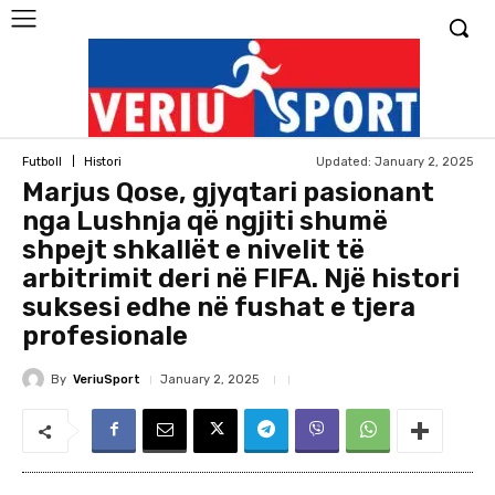
Updated:
January 2, 2025
Futboll
Histori
Marjus Qose, gjyqtari pasionant
nga Lushnja që ngjiti shumë
shpejt shkallët e nivelit të
arbitrimit deri në FIFA. Një histori
suksesi edhe në fushat e tjera
profesionale
By
VeriuSport
January 2, 2025