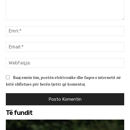
Koment:
Emr
Ema
We
Ruaj emrin tim, postën elektronike dhe faqen e internetit në
këtë shfletues për herën tjetër që komentoj.
Të fundit