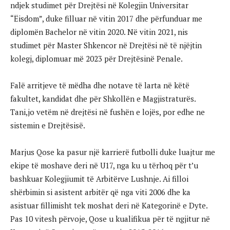
ndjek studimet për Drejtësi në Kolegjin Universitar
“Ëisdom”, duke filluar në vitin 2017 dhe përfunduar me
diplomën Bachelor në vitin 2020. Në vitin 2021, nis
studimet për Master Shkencor në Drejtësi në të njëjtin
kolegj, diplomuar më 2023 për Drejtësinë Penale.
Falë arritjeve të mëdha dhe notave të larta në këtë
fakultet, kandidat dhe për Shkollën e Magjistraturës.
Tani,jo vetëm në drejtësi në fushën e lojës, por edhe ne
sistemin e Drejtësisë.
Marjus Qose ka pasur një karrierë futbolli duke luajtur me
ekipe të moshave deri në U17, nga ku u tërhoq për t’u
bashkuar Kolegjiumit të Arbitërve Lushnje. Ai filloi
shërbimin si asistent arbitër që nga viti 2006 dhe ka
asistuar fillimisht tek moshat deri në Kategorinë e Dyte.
Pas 10 vitesh përvoje, Qose u kualifikua për të ngjitur në