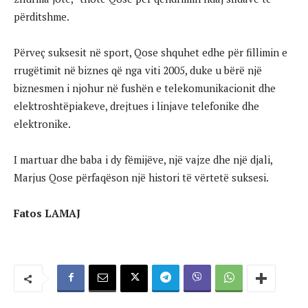
përditshme.
Përveç suksesit në sport, Qose shquhet edhe për fillimin e
rrugëtimit në biznes që nga viti 2005, duke u bërë një
biznesmen i njohur në fushën e telekomunikacionit dhe
elektroshtëpiakeve, drejtues i linjave telefonike dhe
elektronike.
I martuar dhe baba i dy fëmijëve, një vajze dhe një djali,
Marjus Qose përfaqëson një histori të vërtetë suksesi.
Fatos LAMAJ