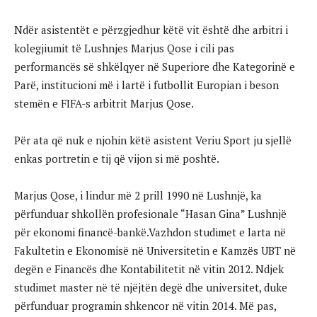
Ndër asistentët e përzgjedhur këtë vit është dhe arbitri i
kolegjiumit të Lushnjes Marjus Qose i cili pas
performancës së shkëlqyer në Superiore dhe Kategorinë e
Parë, institucioni më i lartë i futbollit Europian i beson
stemën e FIFA-s arbitrit Marjus Qose.
Për ata që nuk e njohin këtë asistent Veriu Sport ju sjellë
enkas portretin e tij që vijon si më poshtë.
Marjus Qose, i lindur më 2 prill 1990 në Lushnjë, ka
përfunduar shkollën profesionale “Hasan Gina” Lushnjë
për ekonomi financë-bankë.Vazhdon studimet e larta në
Fakultetin e Ekonomisë në Universitetin e Kamzës UBT në
degën e Financës dhe Kontabilitetit në vitin 2012. Ndjek
studimet master në të njëjtën degë dhe universitet, duke
përfunduar programin shkencor në vitin 2014. Më pas,