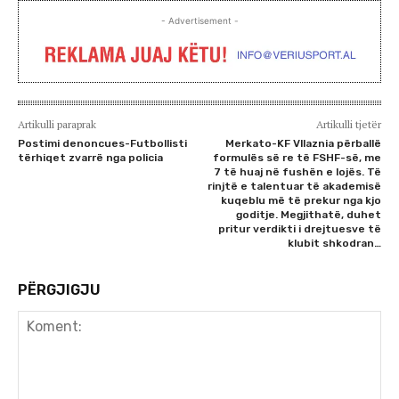
- Advertisement -
Artikulli paraprak
Artikulli tjetër
Postimi denoncues-Futbollisti
Merkato-KF Vllaznia përballë
tërhiqet zvarrë nga policia
formulës së re të FSHF-së, me
7 të huaj në fushën e lojës. Të
rinjtë e talentuar të akademisë
kuqeblu më të prekur nga kjo
goditje. Megjithatë, duhet
pritur verdikti i drejtuesve të
klubit shkodran…
PËRGJIGJU