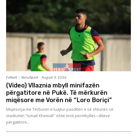
Futboll
VeriuSport
-
August 9, 2026
(Video) Vllaznia mbyll minifazën
përgatitore në Pukë. Të mërkurën
miqësore me Vorën në “Loro Boriçi”
Miqësorja me Tërbunin e luajtur pasditen e së shtunës së
stadiumin “Ismail Xhemali” ishte testi përmbyllës i ditëve
përgatitore...