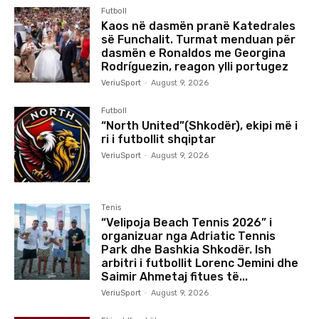
Futboll
Kaos në dasmën pranë Katedrales
së Funchalit. Turmat menduan për
dasmën e Ronaldos me Georgina
Rodríguezin, reagon ylli portugez
VeriuSport
-
August 9, 2026
Futboll
“North United”(Shkodër), ekipi më i
ri i futbollit shqiptar
VeriuSport
-
August 9, 2026
Tenis
“Velipoja Beach Tennis 2026” i
organizuar nga Adriatic Tennis
Park dhe Bashkia Shkodër. Ish
arbitri i futbollit Lorenc Jemini dhe
Saimir Ahmetaj fitues të...
VeriuSport
-
August 9, 2026