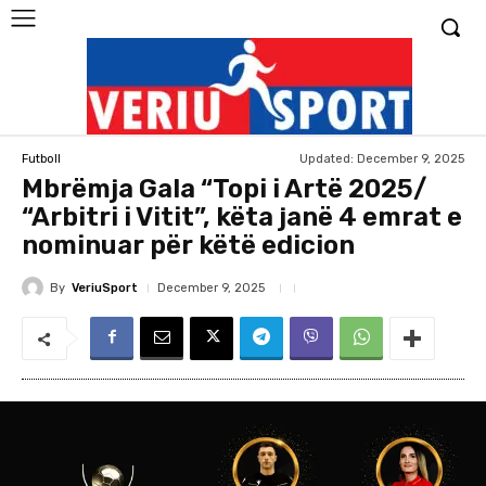
Updated:
December 9, 2025
Futboll
Mbrëmja Gala “Topi i Artë 2025/
“Arbitri i Vitit”, këta janë 4 emrat e
nominuar për këtë edicion
By
VeriuSport
December 9, 2025