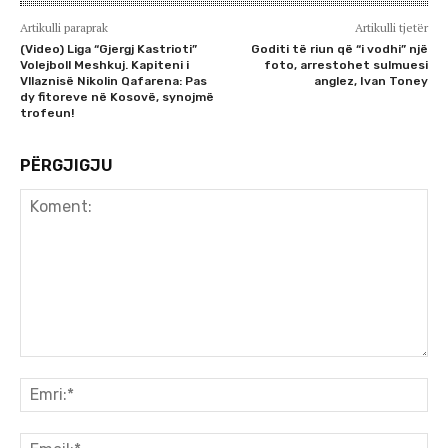
Artikulli paraprak
Artikulli tjetër
(Video) Liga “Gjergj Kastrioti”
Goditi të riun që “i vodhi” një
Volejboll Meshkuj. Kapiteni i
foto, arrestohet sulmuesi
Vllaznisë Nikolin Qafarena: Pas
anglez, Ivan Toney
dy fitoreve në Kosovë, synojmë
trofeun!
PËRGJIGJU
Koment:
Emr
Ema