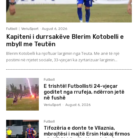
Futboll
VeriuSport
-
August 6, 2026
Kapiteni i durrsakëve Blerim Kotobelli e
mbyll me Teutën
Blerim Kotobelli ka njoftuar largimin nga Teuta. Me anë të një
postimi në rrjetet sociale, 33-vjeçari ka zyrtarizuar largimin...
Futboll
E trishtë! Futbollisti 24-vjeçar
goditet nga rrufeja, ndërron jetë
në fushë
VeriuSport
-
August 6, 2026
Futboll
Tifozëria e donte te Vllaznia,
mbrojtësi i majtë Ersin Hakaj firmos