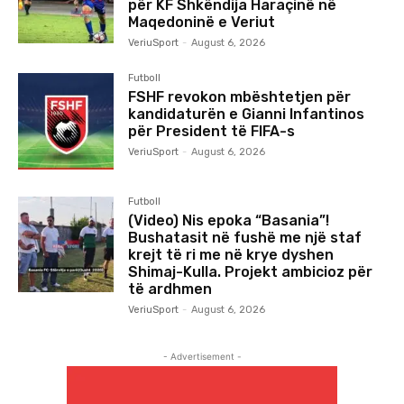
për KF Shkëndija Haraçinë në
Maqedoninë e Veriut
VeriuSport
-
August 6, 2026
Futboll
FSHF revokon mbështetjen për
kandidaturën e Gianni Infantinos
për President të FIFA-s
VeriuSport
-
August 6, 2026
Futboll
(Video) Nis epoka “Basania”!
Bushatasit në fushë me një staf
krejt të ri me në krye dyshen
Shimaj-Kulla. Projekt ambicioz për
të ardhmen
VeriuSport
-
August 6, 2026
- Advertisement -