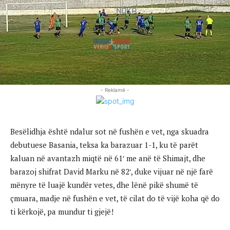
- Reklamë -
Besëlidhja është ndalur sot në fushën e vet, nga skuadra
debutuese Basania, teksa ka barazuar 1-1, ku të parët
kaluan në avantazh miqtë në 61′ me anë të Shimajt, dhe
barazoj shifrat David Marku në 82′, duke vijuar në një farë
mënyre të luajë kundër vetes, dhe lënë pikë shumë të
çmuara, madje në fushën e vet, të cilat do të vijë koha që do
ti kërkojë, pa mundur ti gjejë!