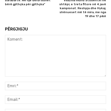
barabartë. Në një derbi duhet
Vllaznia mund Studentin në
bërë gjithçka për gjithçka”
shtëpi, e treta fitore në 4 javë
kampionat. Reshpja dhe Hykaj,
shënueset më të mira, me nga
19 dhe 17 pikë
PËRGJIGJU
Koment:
Emr
Ema