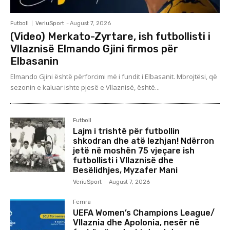
Futboll
VeriuSport
-
August 7, 2026
(Video) Merkato-Zyrtare, ish futbollisti i
Vllaznisë Elmando Gjini firmos për
Elbasanin
Elmando Gjini është përforcimi më i fundit i Elbasanit. Mbrojtësi, që
sezonin e kaluar ishte pjesë e Vllaznisë, është...
Futboll
Lajm i trishtë për futbollin
shkodran dhe atë lezhjan! Ndërron
jetë në moshën 75 vjeçare ish
futbollisti i Vllaznisë dhe
Besëlidhjes, Myzafer Mani
VeriuSport
-
August 7, 2026
Femra
UEFA Women’s Champions League/
Vllaznia dhe Apolonia, nesër në