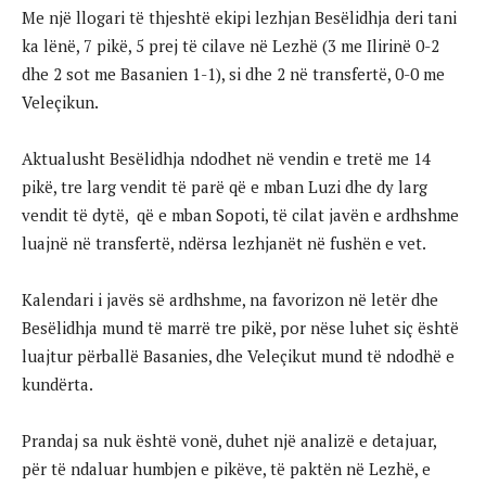
Me një llogari të thjeshtë ekipi lezhjan Besëlidhja deri tani
ka lënë, 7 pikë, 5 prej të cilave në Lezhë (3 me Ilirinë 0-2
dhe 2 sot me Basanien 1-1), si dhe 2 në transfertë, 0-0 me
Veleçikun.
Aktualusht Besëlidhja ndodhet në vendin e tretë me 14
pikë, tre larg vendit të parë që e mban Luzi dhe dy larg
vendit të dytë, që e mban Sopoti, të cilat javën e ardhshme
luajnë në transfertë, ndërsa lezhjanët në fushën e vet.
Kalendari i javës së ardhshme, na favorizon në letër dhe
Besëlidhja mund të marrë tre pikë, por nëse luhet siç është
luajtur përballë Basanies, dhe Veleçikut mund të ndodhë e
kundërta.
Prandaj sa nuk është vonë, duhet një analizë e detajuar,
për të ndaluar humbjen e pikëve, të paktën në Lezhë, e