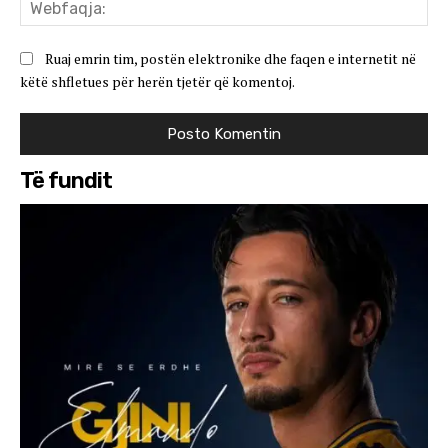
We
Ruaj emrin tim, postën elektronike dhe faqen e internetit në
këtë shfletues për herën tjetër që komentoj.
Të fundit