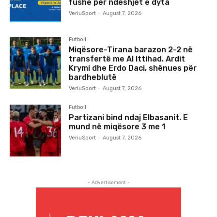
fushë për ndeshjet e dyta
VeriuSport
-
August 7, 2026
Futboll
Miqësore-Tirana barazon 2-2 në
transfertë me Al Ittihad. Ardit
Krymi dhe Erdo Daci, shënues për
bardheblutë
VeriuSport
-
August 7, 2026
Futboll
Partizani bind ndaj Elbasanit. E
mund në miqësore 3 me 1
VeriuSport
-
August 7, 2026
- Advertisement -