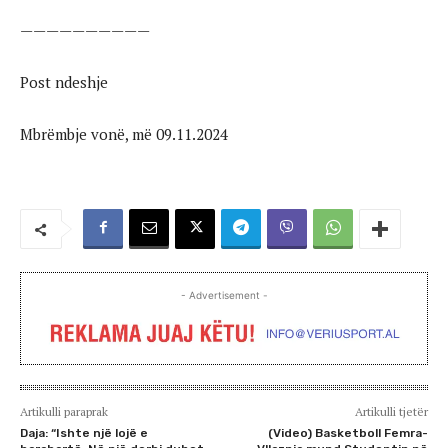
——————————
Post ndeshje
Mbrëmbje vonë, më 09.11.2024
- Advertisement -
Artikulli paraprak
Artikulli tjetër
Daja: “Ishte një lojë e
(Video) Basketboll Femra-