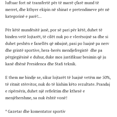
luftuar fort në transfertë për të marrë çfarë mund të
merret, dhe kthyer ekipin në shinat e pretendimeve për në
kategorinë e parë!…
Për këtë mundësitë janë, por së pari për këtë, duhet të
binden vetë lojtarët, të cilët nuk po e vlerësojnë sa dhe si
duhet peshën e fanellës që mbajnë, pasi po luajnë pa nerv
dhe grintë sportive, hera-herës mendjefregistë dhe pa
përgjegjësinë e duhur, duke mos justifikuar besimin që ju
kanë dhënë Presidenca dhe Stafi teknik.
E them me bindje se, sikur lojtarët të luajnë vetëm me 50%,
të ritmit stërvitor, nuk do të kishim këto rezultate. Prandaj
e ripërsëris, duhet një reflektim dhe kthesë e
menjëhershme, sa nuk është vonë!
* Gazetar dhe komentator sportiv