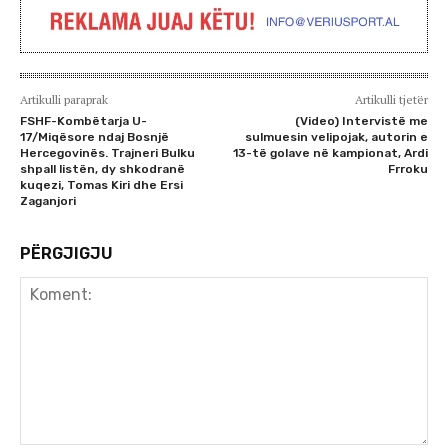
Artikulli paraprak
Artikulli tjetër
FSHF-Kombëtarja U-
(Video) Intervistë me
17/Miqësore ndaj Bosnjë
sulmuesin velipojak, autorin e
Hercegovinës. Trajneri Bulku
13-të golave në kampionat, Ardi
shpall listën, dy shkodranë
Frroku
kuqezi, Tomas Kiri dhe Ersi
Zaganjori
PËRGJIGJU