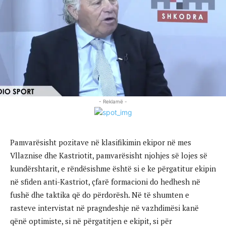
- Reklamë -
Pamvarësisht pozitave në klasifikimin ekipor në mes
Vllaznise dhe Kastriotit, pamvarësisht njohjes së lojes së
kundërshtarit, e rëndësishme është si e ke përgatitur ekipin
në sfiden anti-Kastriot, çfarë formacioni do hedhesh në
fushë dhe taktika që do përdorësh. Në të shumten e
rasteve intervistat në pragndeshje në vazhdimësi kanë
qënë optimiste, si në përgatitjen e ekipit, si për