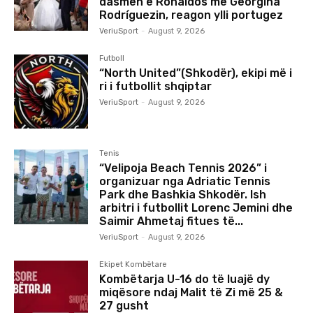
dasmën e Ronaldos me Georgina
Rodríguezin, reagon ylli portugez
VeriuSport
-
August 9, 2026
Futboll
“North United”(Shkodër), ekipi më i
ri i futbollit shqiptar
VeriuSport
-
August 9, 2026
Tenis
“Velipoja Beach Tennis 2026” i
organizuar nga Adriatic Tennis
Park dhe Bashkia Shkodër. Ish
arbitri i futbollit Lorenc Jemini dhe
Saimir Ahmetaj fitues të...
VeriuSport
-
August 9, 2026
Ekipet Kombëtare
Kombëtarja U-16 do të luajë dy
miqësore ndaj Malit të Zi më 25 &
27 gusht