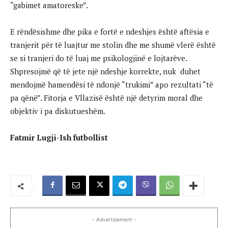
“gabimet amatoreske”.
E rëndësishme dhe pika e fortë e ndeshjes është aftësia e
tranjerit për të luajtur me stolin dhe me shumë vlerë është
se si tranjeri do të luaj me psikologjinë e lojtarëve.
Shpresojmë që të jete një ndeshje korrekte, nuk duhet
mendojmë hamendësi të ndonjë “trukimi” apo rezultati “të
pa qënë”. Fitorja e Vllazisë është një detyrim moral dhe
objektiv i pa diskutueshëm.
Fatmir Lugji-Ish futbollist
- Advertisement -