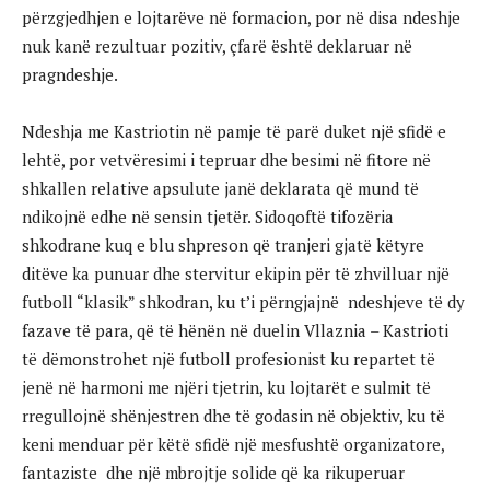
përzgjedhjen e lojtarëve në formacion, por në disa ndeshje
nuk kanë rezultuar pozitiv, çfarë është deklaruar në
pragndeshje.
Ndeshja me Kastriotin në pamje të parë duket një sfidë e
lehtë, por vetvëresimi i tepruar dhe besimi në fitore në
shkallen relative apsulute janë deklarata që mund të
ndikojnë edhe në sensin tjetër. Sidoqoftë tifozëria
shkodrane kuq e blu shpreson që tranjeri gjatë këtyre
ditëve ka punuar dhe stervitur ekipin për të zhvilluar një
futboll “klasik” shkodran, ku t’i përngjajnë ndeshjeve të dy
fazave të para, që të hënën në duelin Vllaznia – Kastrioti
të dëmonstrohet një futboll profesionist ku repartet të
jenë në harmoni me njëri tjetrin, ku lojtarët e sulmit të
rregullojnë shënjestren dhe të godasin në objektiv, ku të
keni menduar për këtë sfidë një mesfushtë organizatore,
fantaziste dhe një mbrojtje solide që ka rikuperuar