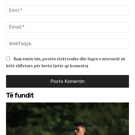
Koment:
Emr
Ema
We
Ruaj emrin tim, postën elektronike dhe faqen e internetit në
këtë shfletues për herën tjetër që komentoj.
Të fundit