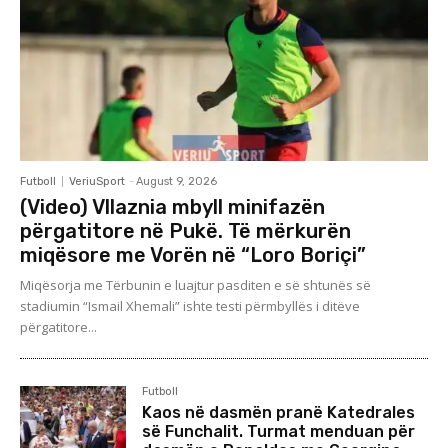
Futboll
VeriuSport
-
August 9, 2026
(Video) Vllaznia mbyll minifazën
përgatitore në Pukë. Të mërkurën
miqësore me Vorën në “Loro Boriçi”
Miqësorja me Tërbunin e luajtur pasditen e së shtunës së
stadiumin “Ismail Xhemali” ishte testi përmbyllës i ditëve
përgatitore...
Futboll
Kaos në dasmën pranë Katedrales
së Funchalit. Turmat menduan për