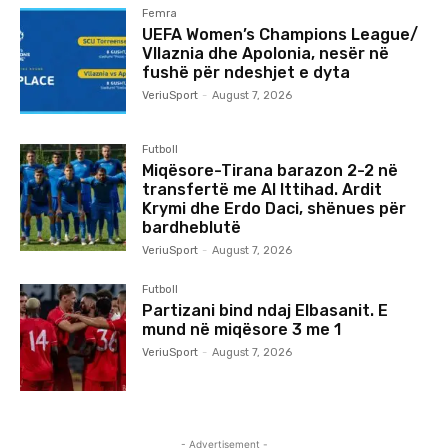
Femra
UEFA Women’s Champions League/
Vllaznia dhe Apolonia, nesër në
fushë për ndeshjet e dyta
VeriuSport
-
August 7, 2026
Futboll
Miqësore-Tirana barazon 2-2 në
transfertë me Al Ittihad. Ardit
Krymi dhe Erdo Daci, shënues për
bardheblutë
VeriuSport
-
August 7, 2026
Futboll
Partizani bind ndaj Elbasanit. E
mund në miqësore 3 me 1
VeriuSport
-
August 7, 2026
- Advertisement -