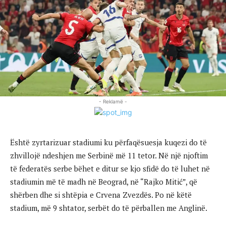
- Reklamë -
Është zyrtarizuar stadiumi ku përfaqësuesja kuqezi do të
zhvillojë ndeshjen me Serbinë më 11 tetor. Në një njoftim
të federatës serbe bëhet e ditur se kjo sfidë do të luhet në
stadiumin më të madh në Beograd, në “Rajko Mitić”, që
shërben dhe si shtëpia e Crvena Zvezdës. Po në këtë
stadium, më 9 shtator, serbët do të përballen me Anglinë.