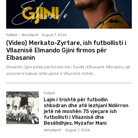
Futboll
VeriuSport
-
August 7, 2026
(Video) Merkato-Zyrtare, ish futbollisti i
Vllaznisë Elmando Gjini firmos për
Elbasanin
Elmando Gjini është përforcimi më i fundit i Elbasanit. Mbrojtësi, që
sezonin e kaluar ishte pjesë e Vllaznisë, është...
Futboll
Lajm i trishtë për futbollin
shkodran dhe atë lezhjan! Ndërron
jetë në moshën 75 vjeçare ish
futbollisti i Vllaznisë dhe
Besëlidhjes, Myzafer Mani
VeriuSport
-
August 7, 2026