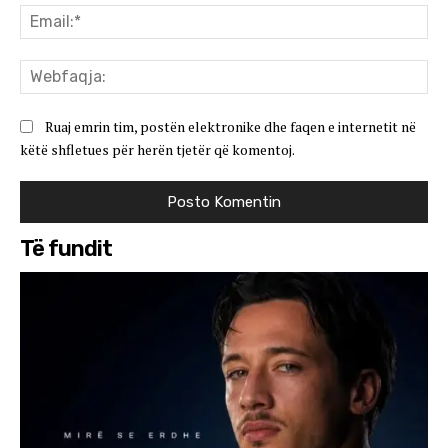
Ema
We
Ruaj emrin tim, postën elektronike dhe faqen e internetit në
këtë shfletues për herën tjetër që komentoj.
Të fundit