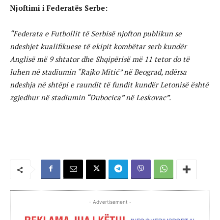
Njoftimi i Federatës Serbe:
“Federata e Futbollit të Serbisë njofton publikun se
ndeshjet kualifikuese të ekipit kombëtar serb kundër
Anglisë më 9 shtator dhe Shqipërisë më 11 tetor do të
luhen në stadiumin “Rajko Mitić” në Beograd, ndërsa
ndeshja në shtëpi e raundit të fundit kundër Letonisë është
zgjedhur në stadiumin “Dubocica” në Leskovac”.
- Advertisement -