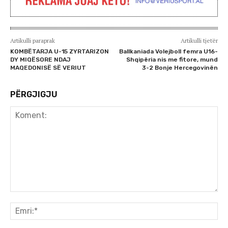
Artikulli paraprak
Artikulli tjetër
KOMBËTARJA U-15 ZYRTARIZON
Ballkaniada Volejboll femra U16-
DY MIQËSORE NDAJ
Shqipëria nis me fitore, mund
MAQEDONISË SË VERIUT
3-2 Bonje Hercegovinën
PËRGJIGJU
Koment:
Emr