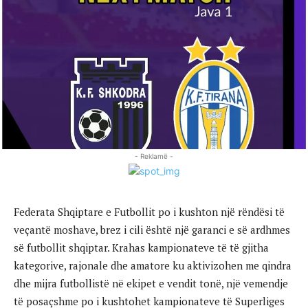
- Reklamë -
Federata Shqiptare e Futbollit po i kushton një rëndësi të
veçantë moshave, brez i cili është një garanci e së ardhmes
së futbollit shqiptar. Krahas kampionateve të të gjitha
kategorive, rajonale dhe amatore ku aktivizohen me qindra
dhe mijra futbollistë në ekipet e vendit tonë, një vemendje
të posaçshme po i kushtohet kampionateve të Superliges