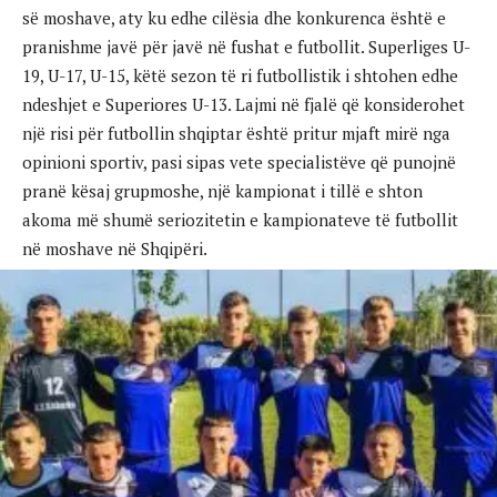
së moshave, aty ku edhe cilësia dhe konkurenca është e
pranishme javë për javë në fushat e futbollit. Superliges U-
19, U-17, U-15, këtë sezon të ri futbollistik i shtohen edhe
ndeshjet e Superiores U-13. Lajmi në fjalë që konsiderohet
një risi për futbollin shqiptar është pritur mjaft mirë nga
opinioni sportiv, pasi sipas vete specialistëve që punojnë
pranë kësaj grupmoshe, një kampionat i tillë e shton
akoma më shumë seriozitetin e kampionateve të futbollit
në moshave në Shqipëri.