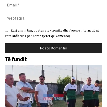
Ema
We
Ruaj emrin tim, postën elektronike dhe faqen e internetit në
këtë shfletues për herën tjetër që komentoj.
Të fundit