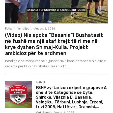
Futboll
VeriuSport
-
August 6, 2026
(Video) Nis epoka “Basania”! Bushatasit
në fushë me një staf krejt të ri me në
krye dyshen Shimaj-Kulla. Projekt
ambicioz për të ardhmen
Pasditja e së mërkurës së 5 gushtit 2026 konsiderohet si një ditë e
veçantë për klubin bushatas Basania FC....
Futboll
FSHF zyrtarizon ekipet e grupeve A
dhe B të Kategorisë së Dytë:
Shiroka, Vllaznia B, Basania,
Veleçiku, Tërbuni, Lushnja, Erzeni,
Luzi 2008, Naftëtari, Gramshi,...
VeriuSport
-
August 6, 2026