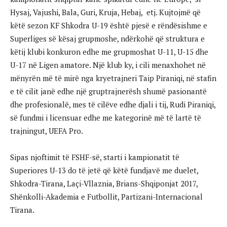
Hysaj, Vajushi, Bala, Guri, Kruja, Hebaj, etj. Kujtojmë që
këtë sezon KF Shkodra U-19 është pjesë e rëndësishme e
Superliges së kësaj grupmoshe, ndërkohë që struktura e
këtij klubi konkuron edhe me grupmoshat U-11, U-15 dhe
U-17 në Ligen amatore. Një klub ky, i cili menaxhohet në
mënyrën më të mirë nga kryetrajneri Taip Piraniqi, në stafin
e të cilit janë edhe një gruptrajnerësh shumë pasionantë
dhe profesionalë, mes të cilëve edhe djali i tij, Rudi Piraniqi,
së fundmi i licensuar edhe me kategorinë më të lartë të
trajningut, UEFA Pro.
Sipas njoftimit të FSHF-së, starti i kampionatit të
Superiores U-13 do të jetë që këtë fundjavë me duelet,
Shkodra-Tirana, Laçi-Vllaznia, Brians-Shqiponjat 2017,
Shënkolli-Akademia e Futbollit, Partizani-Internacional
Tirana.