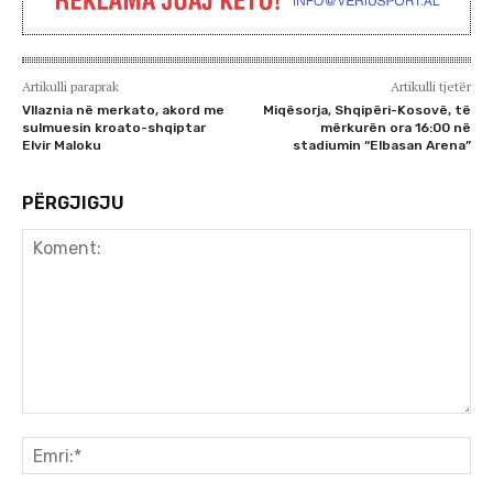
Artikulli paraprak
Artikulli tjetër
Vllaznia në merkato, akord me
Miqësorja, Shqipëri-Kosovë, të
sulmuesin kroato-shqiptar
mërkurën ora 16:00 në
Elvir Maloku
stadiumin “Elbasan Arena”
PËRGJIGJU
Koment:
Emr