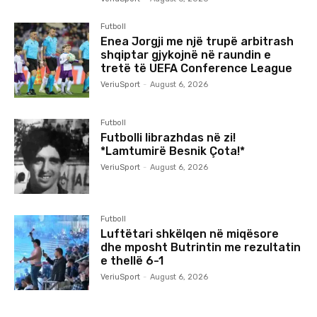
Futboll
Enea Jorgji me një trupë arbitrash
shqiptar gjykojnë në raundin e
tretë të UEFA Conference League
VeriuSport
-
August 6, 2026
Futboll
Futbolli librazhdas në zi!
*Lamtumirë Besnik Çota!*
VeriuSport
-
August 6, 2026
Futboll
Luftëtari shkëlqen në miqësore
dhe mposht Butrintin me rezultatin
e thellë 6-1
VeriuSport
-
August 6, 2026