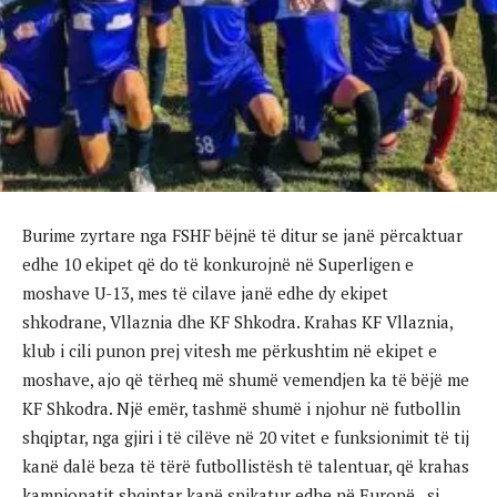
Burime zyrtare nga FSHF bëjnë të ditur se janë përcaktuar
edhe 10 ekipet që do të konkurojnë në Superligen e
moshave U-13, mes të cilave janë edhe dy ekipet
shkodrane, Vllaznia dhe KF Shkodra. Krahas KF Vllaznia,
klub i cili punon prej vitesh me përkushtim në ekipet e
moshave, ajo që tërheq më shumë vemendjen ka të bëjë me
KF Shkodra. Një emër, tashmë shumë i njohur në futbollin
shqiptar, nga gjiri i të cilëve në 20 vitet e funksionimit të tij
kanë dalë beza të tërë futbollistësh të talentuar, që krahas
kampionatit shqiptar kanë spikatur edhe në Europë, si