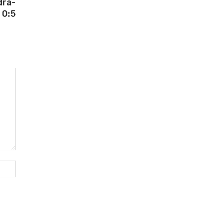
dra-
 0:5
Webfaqja: