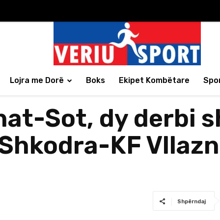
Lojra me Dorë
Boks
Ekipet Kombëtare
Spor
at-Sot, dy derbi 
 Shkodra-KF Vllazn
Shpërndaj