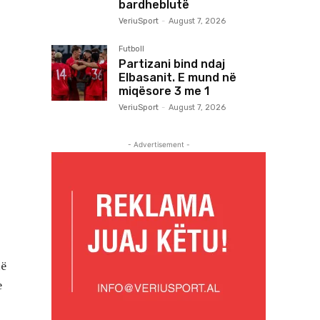
bardheblutë
VeriuSport
-
August 7, 2026
Futboll
Partizani bind ndaj
Elbasanit. E mund në
miqësore 3 me 1
VeriuSport
-
August 7, 2026
- Advertisement -
të
e