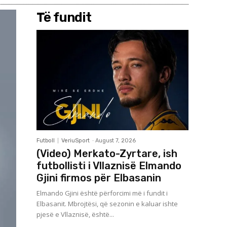
Të fundit
Futboll
VeriuSport
-
August 7, 2026
(Video) Merkato-Zyrtare, ish
futbollisti i Vllaznisë Elmando
Gjini firmos për Elbasanin
Elmando Gjini është përforcimi më i fundit i
Elbasanit. Mbrojtësi, që sezonin e kaluar ishte
pjesë e Vllaznisë, është...