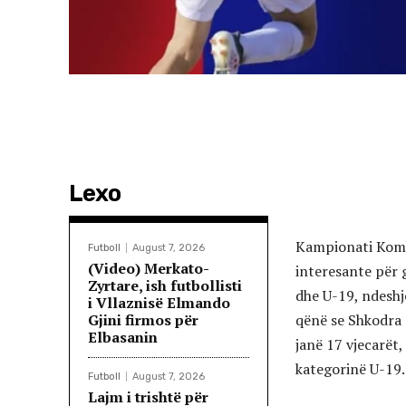
Lexo
Kampionati Kombë
Futboll
August 7, 2026
(Video) Merkato-
interesante për 
Zyrtare, ish futbollisti
dhe U-19, ndeshj
i Vllaznisë Elmando
Gjini firmos për
qënë se Shkodra ë
Elbasanin
janë 17 vjecarët
kategorinë U-19.
Futboll
August 7, 2026
Lajm i trishtë për