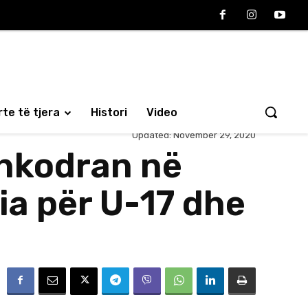
te të tjera
Histori
Video
Updated:
November 29, 2020
shkodran në
ia për U-17 dhe