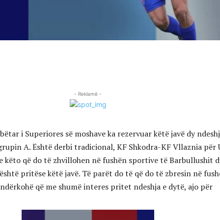
- Reklamë -
tar i Superiores së moshave ka rezervuar këtë javë dy ndesh
grupin A. Është derbi tradicional, KF Shkodra-KF Vllaznia për
e këto që do të zhvillohen në fushën sportive të Barbullushit 
shtë pritëse këtë javë. Të parët do të që do të zbresin në fush
, ndërkohë që me shumë interes pritet ndeshja e dytë, ajo për