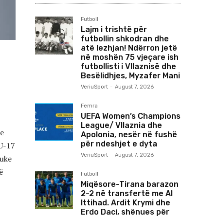
Futboll
Lajm i trishtë për
futbollin shkodran dhe
atë lezhjan! Ndërron jetë
në moshën 75 vjeçare ish
futbollisti i Vllaznisë dhe
Besëlidhjes, Myzafer Mani
VeriuSport
-
August 7, 2026
Femra
UEFA Women’s Champions
League/ Vllaznia dhe
je
Apolonia, nesër në fushë
për ndeshjet e dyta
 U-17
VeriuSport
-
August 7, 2026
duke
ë
Futboll
Miqësore-Tirana barazon
2-2 në transfertë me Al
Ittihad. Ardit Krymi dhe
Erdo Daci, shënues për