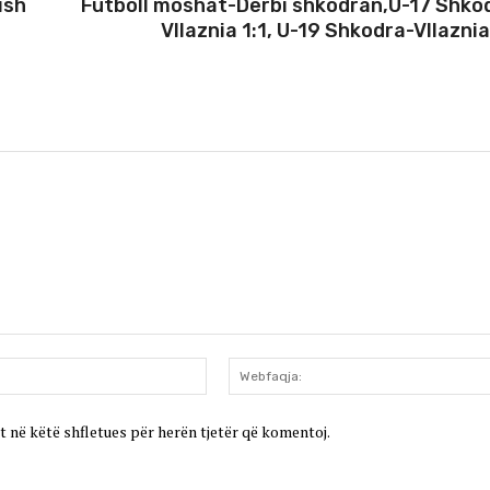
ish
Futboll moshat-Derbi shkodran,U-17 Shko
Vllaznia 1:1, U-19 Shkodra-Vllaznia
Email:*
t në këtë shfletues për herën tjetër që komentoj.