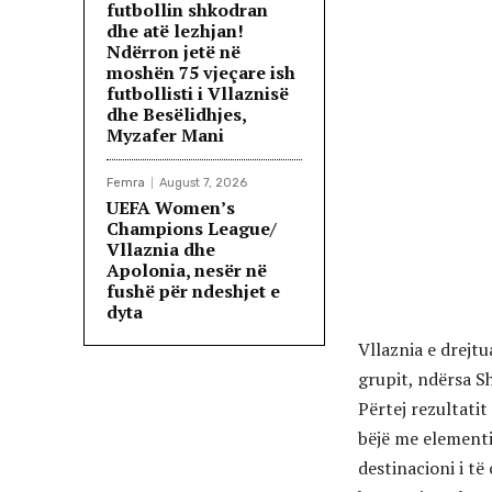
futbollin shkodran
dhe atë lezhjan!
Ndërron jetë në
moshën 75 vjeçare ish
futbollisti i Vllaznisë
dhe Besëlidhjes,
Myzafer Mani
Femra
August 7, 2026
UEFA Women’s
Champions League/
Vllaznia dhe
Apolonia, nesër në
fushë për ndeshjet e
dyta
Vllaznia e drejtu
grupit, ndërsa Sh
Përtej rezultati
bëjë me elementin
destinacioni i të