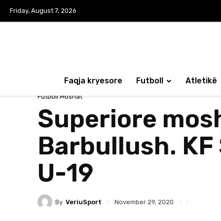
Friday, August 7, 2026
Faqja kryesore
Futboll
Atletikë
Futboll Moshat
Superiore mosh
Barbullush. KF
U-19
By
VeriuSport
November 29, 2020