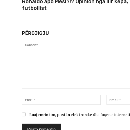
Ronaldo apo Mesi?!? Opinion nga Ilir Kepa, 
futbollist
PËRGJIGJU
Koment:
Emri:*
Ruaj emrin tim, postën elektronike dhe faqen e interneti