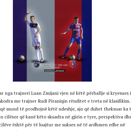
ar nga trajneri Luan Zmijani vjen në këtë përballje si kryesues i
kodra me trajner Rudi Piraniqin rënditet e treta në klasifikim.
t që mund të prodhojnë këtë ndeshje, ajo që duhet theksuar ka 
 cilësor që kanë këto skuadra në gjirin e tyre, perspektiva dh
 cilëve është për të luajtur me sukses në të ardhmen edhe në