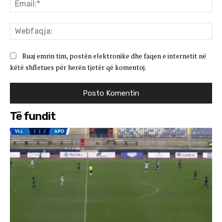
Ema
We
Ruaj emrin tim, postën elektronike dhe faqen e internetit në
këtë shfletues për herën tjetër që komentoj.
Të fundit