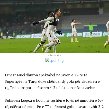
- Reklamë -
Ernest Muçi dhuron spektakël në javën e 13-të të
Superligës në Turqi duke shënuar dy gola për skuadrën e
tij, Trabzonspor në fitoren 4-3 në fushën e Basaksehir.
Sulmuesi kuqezi u hodh në fushën e lojës në minutën e 63-
të, ndërsa në minutën e 77-të firmosi golin e avantazhit 3-2