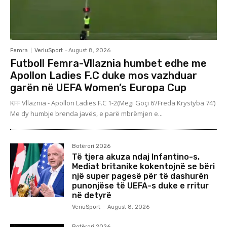
Femra
VeriuSport
-
August 8, 2026
Futboll Femra-Vllaznia humbet edhe me
Apollon Ladies F.C duke mos vazhduar
garën në UEFA Women’s Europa Cup
KFF Vllaznia - Apollon Ladies F.C 1-2(Megi Goçi 6’/Freda Krystyba 74’)
Me dy humbje brenda javës, e parë mbrëmjen e...
Botërori 2026
Të tjera akuza ndaj Infantino-s.
Mediat britanike kokentojnë se bëri
një super pagesë për të dashurën
punonjëse të UEFA-s duke e rritur
në detyrë
VeriuSport
-
August 8, 2026
Botërori 2026