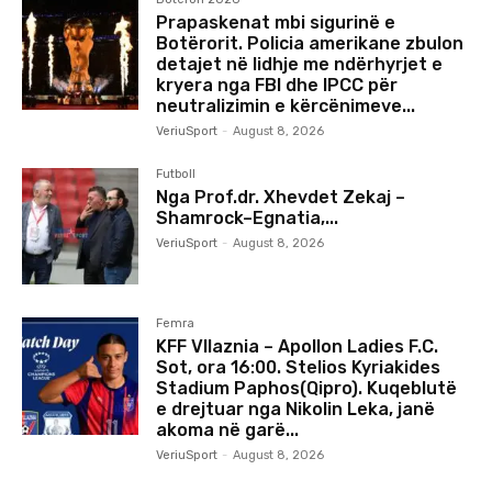
Prapaskenat mbi sigurinë e
Botërorit. Policia amerikane zbulon
detajet në lidhje me ndërhyrjet e
kryera nga FBI dhe IPCC për
neutralizimin e kërcënimeve...
VeriuSport
-
August 8, 2026
Futboll
Nga Prof.dr. Xhevdet Zekaj –
Shamrock–Egnatia,...
VeriuSport
-
August 8, 2026
Femra
KFF Vllaznia – Apollon Ladies F.C.
Sot, ora 16:00. Stelios Kyriakides
Stadium Paphos(Qipro). Kuqeblutë
e drejtuar nga Nikolin Leka, janë
akoma në garë...
VeriuSport
-
August 8, 2026