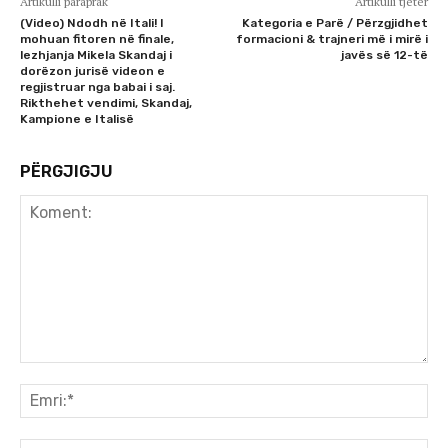
Artikulli paraprak
Artikulli tjetër
(Video) Ndodh në Itali! I
Kategoria e Parë / Përzgjidhet
mohuan fitoren në finale,
formacioni & trajneri më i mirë i
lezhjanja Mikela Skandaj i
javës së 12-të
dorëzon jurisë videon e
regjistruar nga babai i saj.
Rikthehet vendimi, Skandaj,
Kampione e Italisë
PËRGJIGJU
Koment:
Emr