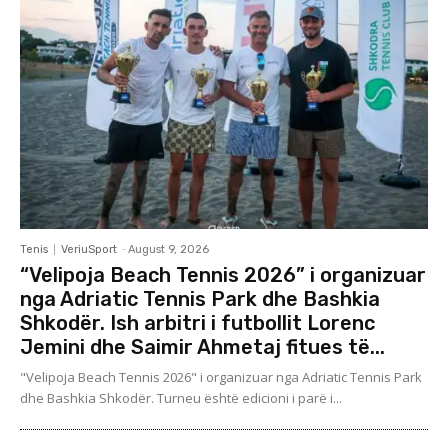
Tenis
VeriuSport
-
August 9, 2026
“Velipoja Beach Tennis 2026” i organizuar
nga Adriatic Tennis Park dhe Bashkia
Shkodër. Ish arbitri i futbollit Lorenc
Jemini dhe Saimir Ahmetaj fitues të...
"Velipoja Beach Tennis 2026" i organizuar nga Adriatic Tennis Park
dhe Bashkia Shkodër. Turneu është edicioni i parë i...