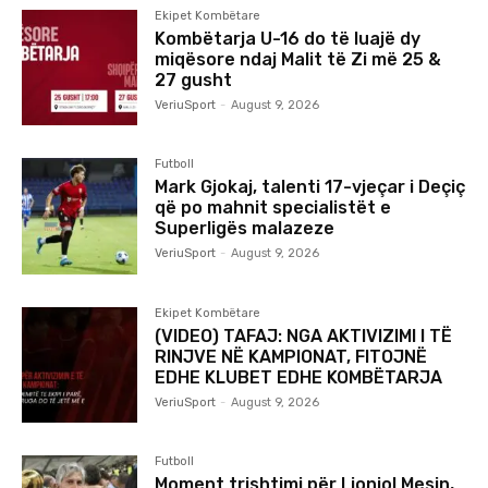
Ekipet Kombëtare
Kombëtarja U-16 do të luajë dy
miqësore ndaj Malit të Zi më 25 &
27 gusht
VeriuSport
-
August 9, 2026
Futboll
Mark Gjokaj, talenti 17-vjeçar i Deçiç
që po mahnit specialistët e
Superligës malazeze
VeriuSport
-
August 9, 2026
Ekipet Kombëtare
(VIDEO) TAFAJ: NGA AKTIVIZIMI I TË
RINJVE NË KAMPIONAT, FITOJNË
EDHE KLUBET EDHE KOMBËTARJA
VeriuSport
-
August 9, 2026
Futboll
Moment trishtimi për Lioniol Mesin,