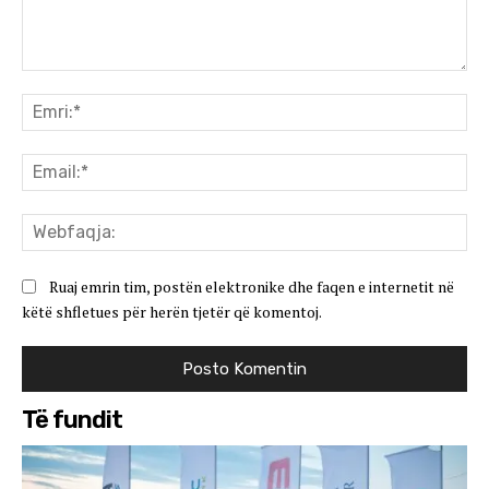
Koment:
Emr
Ema
We
Ruaj emrin tim, postën elektronike dhe faqen e internetit në
këtë shfletues për herën tjetër që komentoj.
Të fundit