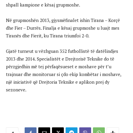
shpall kampione e kësaj grupmoshe.
Në grupmoshën 2013, gjysmëfinalet ishin Tirana – Korçë
dhe Fier – Durrës. Finalja e kësaj grupmoshe u luajt mes
Tiranës dhe Fierit, ku Tirana triumfoi 2-0.
Gjatë turneut u vëzhguan 352 futbollistë të datëlindjes
2013 dhe 2014. Specialistët e Drejtorisë Teknike do të
përzgjedhin më tej përfaqësueset e moshave për t’u
trajnuar dhe monitoruar si çdo ekip kombëtar i moshave,
një iniciativë që Drejtoria Teknike e aplikon prej dy
sezoneve.