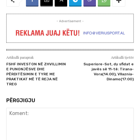
- Advertisement -
Artikulli paraprak
Artikulli tjetër
FSHF INVESTON NË ZHVILLIMIN
Superiore-Sot, dy sfidat e
E PUNONJËSVE DHE
javës së 11-të: Tirana-
PËRDITËSIMIN E TYRE ME
Vora(14:00), Vllaznia-
PRAKTIKAT MË TË REJA NË
Dinamo(17:00)
TREG
PËRGJIGJU