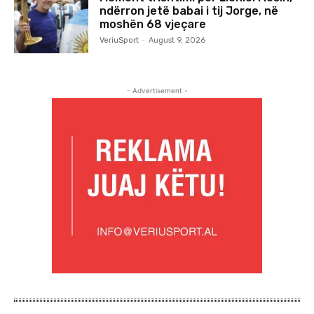
ndërron jetë babai i tij Jorge, në
moshën 68 vjeçare
VeriuSport
-
August 9, 2026
- Advertisement -