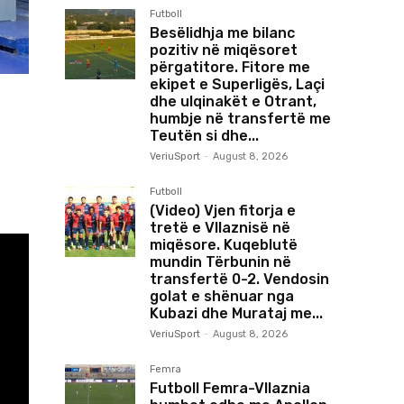
Futboll
Besëlidhja me bilanc
pozitiv në miqësoret
përgatitore. Fitore me
ekipet e Superligës, Laçi
dhe ulqinakët e Otrant,
humbje në transfertë me
Teutën si dhe...
VeriuSport
-
August 8, 2026
Futboll
(Video) Vjen fitorja e
tretë e Vllaznisë në
miqësore. Kuqeblutë
mundin Tërbunin në
transfertë 0-2. Vendosin
golat e shënuar nga
Kubazi dhe Murataj me...
VeriuSport
-
August 8, 2026
Femra
Futboll Femra-Vllaznia