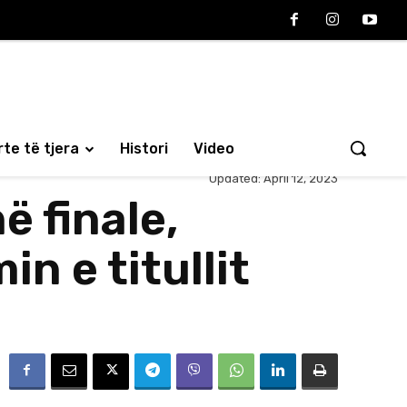
te të tjera
Histori
Video
Updated:
April 12, 2023
ë finale,
in e titullit