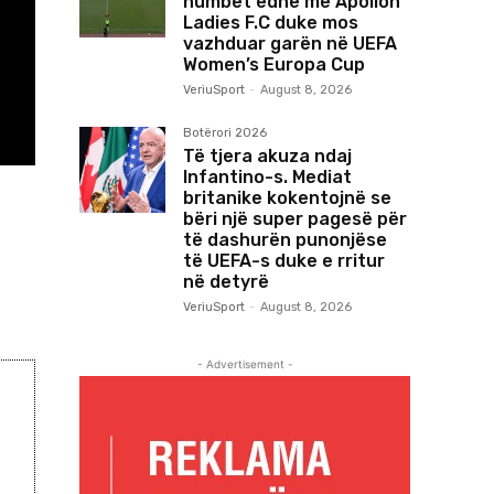
humbet edhe me Apollon
Ladies F.C duke mos
vazhduar garën në UEFA
Women’s Europa Cup
VeriuSport
-
August 8, 2026
Botërori 2026
Të tjera akuza ndaj
Infantino-s. Mediat
britanike kokentojnë se
bëri një super pagesë për
të dashurën punonjëse
të UEFA-s duke e rritur
në detyrë
VeriuSport
-
August 8, 2026
- Advertisement -