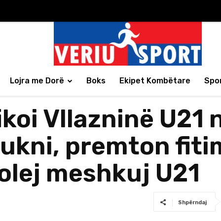
Lojra me Dorë
Boks
Ekipet Kombëtare
Spor
ikoi Vllazninë U21 n
ukni, premton fitim
olej meshkuj U21
Shpërndaj