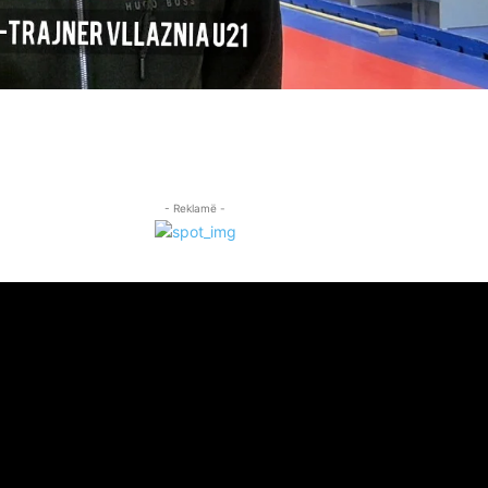
- Reklamë -