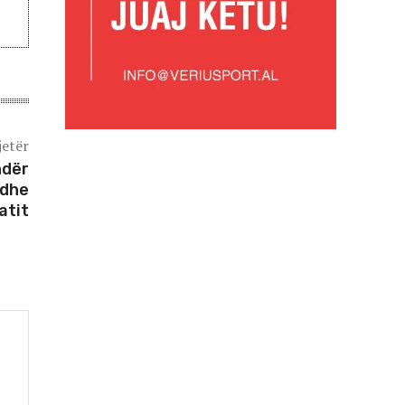
jetër
ndër
 dhe
atit