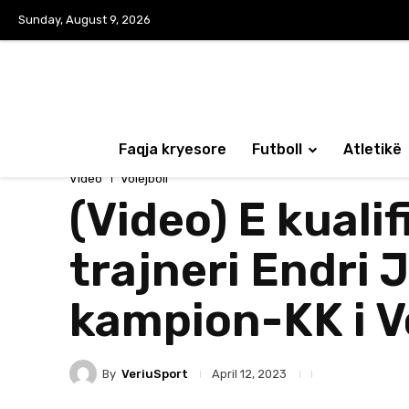
Sunday, August 9, 2026
Faqja kryesore
Futboll
Atletikë
Video
Volejboll
(Video) E kualif
trajneri Endri J
kampion-KK i V
By
VeriuSport
April 12, 2023