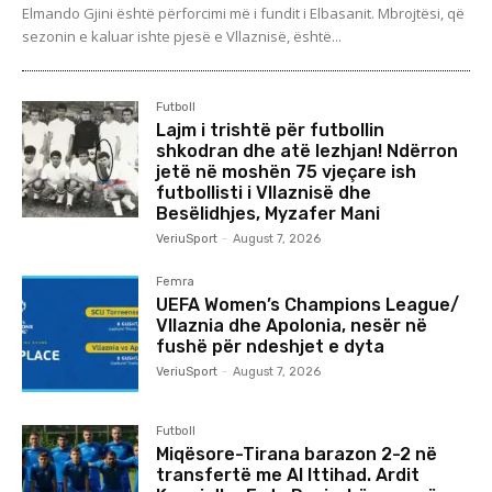
Elmando Gjini është përforcimi më i fundit i Elbasanit. Mbrojtësi, që
sezonin e kaluar ishte pjesë e Vllaznisë, është...
Futboll
Lajm i trishtë për futbollin
shkodran dhe atë lezhjan! Ndërron
jetë në moshën 75 vjeçare ish
futbollisti i Vllaznisë dhe
Besëlidhjes, Myzafer Mani
VeriuSport
-
August 7, 2026
Femra
UEFA Women’s Champions League/
Vllaznia dhe Apolonia, nesër në
fushë për ndeshjet e dyta
VeriuSport
-
August 7, 2026
Futboll
Miqësore-Tirana barazon 2-2 në
transfertë me Al Ittihad. Ardit