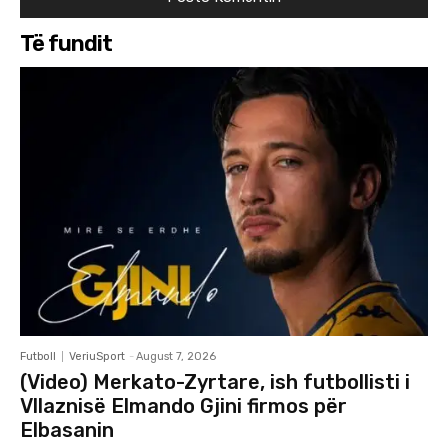
Të fundit
Futboll
VeriuSport
-
August 7, 2026
(Video) Merkato-Zyrtare, ish futbollisti i
Vllaznisë Elmando Gjini firmos për
Elbasanin