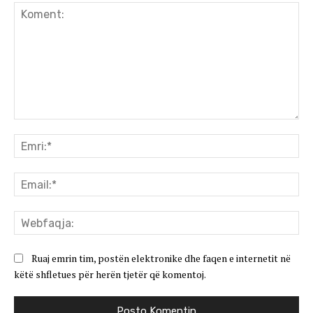
Koment:
Emr
Ema
We
Ruaj emrin tim, postën elektronike dhe faqen e internetit në
këtë shfletues për herën tjetër që komentoj.