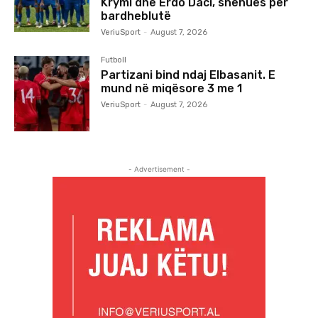
Krymi dhe Erdo Daci, shënues për
bardheblutë
VeriuSport
-
August 7, 2026
Futboll
Partizani bind ndaj Elbasanit. E
mund në miqësore 3 me 1
VeriuSport
-
August 7, 2026
- Advertisement -