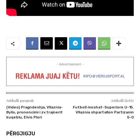
- Advertisement -
Artikulli paraprak
Artikulli tjetër
(Video) Pragndeshja, Vllaznia-
Futboll moshat-Superiore U-15.
Bylis, prononcimi i zv.trajnerit
Vllaznia shpartallon Partizanin
kuqeblu, Elvis Plori
5-0
PËRGJIGJU