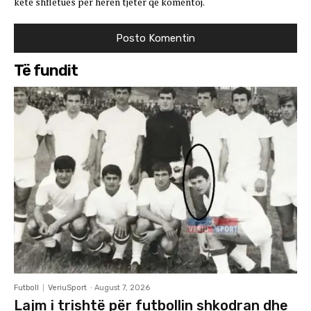
këtë shfletues për herën tjetër që komentoj.
Të fundit
Futboll
VeriuSport
-
August 7, 2026
Lajm i trishtë për futbollin shkodran dhe