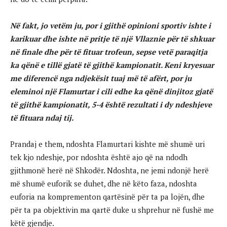
Në fakt, jo vetëm ju, por i gjithë opinioni sportiv ishte i
karikuar dhe ishte në pritje të një Vllaznie për të shkuar
në finale dhe për të fituar trofeun, sepse vetë paraqitja
ka qënë e tillë gjatë të gjithë kampionatit. Keni kryesuar
me diferencë nga ndjekësit tuaj më të afërt, por ju
eleminoi një Flamurtar i cili edhe ka qënë dinjitoz gjatë
të gjithë kampionatit, 5-4 është rezultati i dy ndeshjeve
të fituara ndaj tij.
Prandaj e them, ndoshta Flamurtari kishte më shumë uri
tek kjo ndeshje, por ndoshta është ajo që na ndodh
gjithmonë herë në Shkodër. Ndoshta, ne jemi ndonjë herë
më shumë euforik se duhet, dhe në këto faza, ndoshta
euforia na komprementon qartësinë për ta pa lojën, dhe
për ta pa objektivin ma qartë duke u shprehur në fushë me
këtë gjendje.