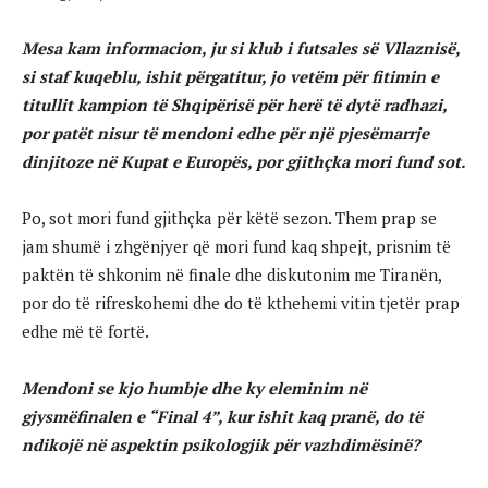
Mesa kam informacion, ju si klub i futsales së Vllaznisë,
si staf kuqeblu, ishit përgatitur, jo vetëm për fitimin e
titullit kampion të Shqipërisë për herë të dytë radhazi,
por patët nisur të mendoni edhe për një pjesëmarrje
dinjitoze në Kupat e Europës, por gjithçka mori fund sot.
Po, sot mori fund gjithçka për këtë sezon. Them prap se
jam shumë i zhgënjyer që mori fund kaq shpejt, prisnim të
paktën të shkonim në finale dhe diskutonim me Tiranën,
por do të rifreskohemi dhe do të kthehemi vitin tjetër prap
edhe më të fortë.
Mendoni se kjo humbje dhe ky eleminim në
gjysmëfinalen e “Final 4”, kur ishit kaq pranë, do të
ndikojë në aspektin psikologjik për vazhdimësinë?