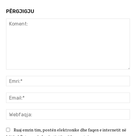
PËRGJIGJU
Koment:
Emr
Ema
We
Ruaj emrin tim, postën elektronike dhe faqen e internetit në