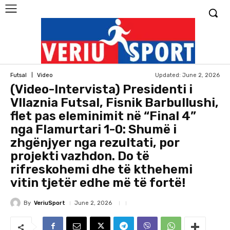
Updated:
June 2, 2026
Futsal
Video
(Video-Intervista) Presidenti i
Vllaznia Futsal, Fisnik Barbullushi,
flet pas eleminimit në “Final 4”
nga Flamurtari 1-0: Shumë i
zhgënjyer nga rezultati, por
projekti vazhdon. Do të
rifreskohemi dhe të kthehemi
vitin tjetër edhe më të fortë!
By
VeriuSport
June 2, 2026