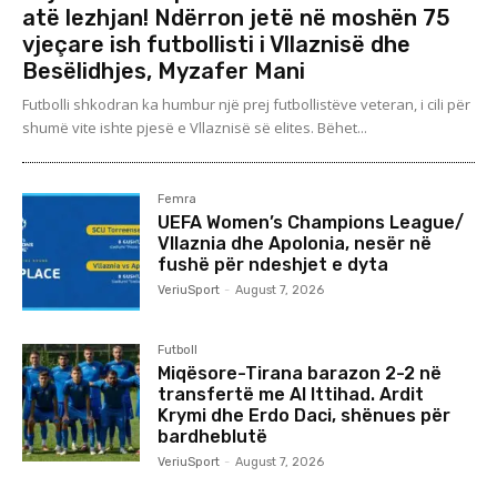
atë lezhjan! Ndërron jetë në moshën 75
vjeçare ish futbollisti i Vllaznisë dhe
Besëlidhjes, Myzafer Mani
Futbolli shkodran ka humbur një prej futbollistëve veteran, i cili për
shumë vite ishte pjesë e Vllaznisë së elites. Bëhet...
Femra
UEFA Women’s Champions League/
Vllaznia dhe Apolonia, nesër në
fushë për ndeshjet e dyta
VeriuSport
-
August 7, 2026
Futboll
Miqësore-Tirana barazon 2-2 në
transfertë me Al Ittihad. Ardit
Krymi dhe Erdo Daci, shënues për
bardheblutë
VeriuSport
-
August 7, 2026