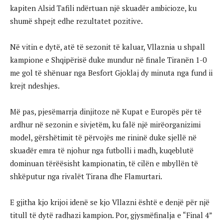
kapiten Alsid Tafili ndërtuan një skuadër ambicioze, ku
shumë shpejt edhe rezultatet pozitive.
Në vitin e dytë, atë të sezonit të kaluar, Vllaznia u shpall
kampione e Shqipërisë duke mundur në finale Tiranën 1-0
me gol të shënuar nga Besfort Gjoklaj dy minuta nga fund ii
krejt ndeshjes.
Më pas, pjesëmarrja dinjitoze në Kupat e Europës për të
ardhur në sezonin e sivjetëm, ku falë një mirëorganizimi
model, gërshëtimit të përvojës me rininë duke sjellë në
skuadër emra të njohur nga futbolli i madh, kuqeblutë
dominuan tërëësisht kampionatin, të cilën e mbyllën të
shkëputur nga rivalët Tirana dhe Flamurtari.
E gjitha kjo krijoi idenë se kjo Vllazni është e denjë për një
titull të dytë radhazi kampion. Por, gjysmëfinalja e “Final 4”