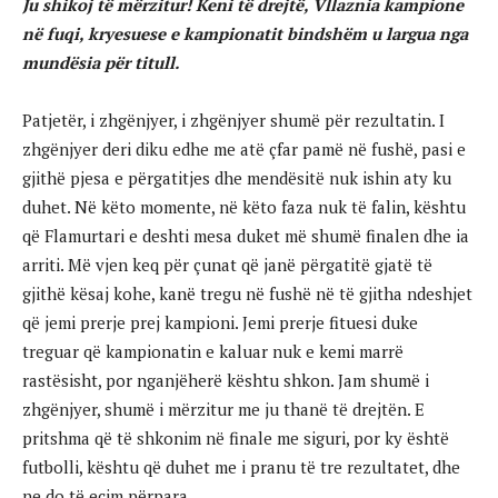
Ju shikoj të mërzitur! Keni të drejtë, Vllaznia kampione
në fuqi, kryesuese e kampionatit bindshëm u largua nga
mundësia për titull.
Patjetër, i zhgënjyer, i zhgënjyer shumë për rezultatin. I
zhgënjyer deri diku edhe me atë çfar pamë në fushë, pasi e
gjithë pjesa e përgatitjes dhe mendësitë nuk ishin aty ku
duhet. Në këto momente, në këto faza nuk të falin, kështu
që Flamurtari e deshti mesa duket më shumë finalen dhe ia
arriti. Më vjen keq për çunat që janë përgatitë gjatë të
gjithë kësaj kohe, kanë tregu në fushë në të gjitha ndeshjet
që jemi prerje prej kampioni. Jemi prerje fituesi duke
treguar që kampionatin e kaluar nuk e kemi marrë
rastësisht, por nganjëherë kështu shkon. Jam shumë i
zhgënjyer, shumë i mërzitur me ju thanë të drejtën. E
pritshma që të shkonim në finale me siguri, por ky është
futbolli, kështu që duhet me i pranu të tre rezultatet, dhe
ne do të ecim përpara.