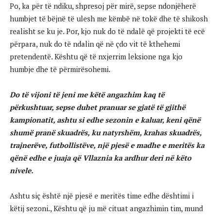
Po, ka për të ndiku, shpresoj për mirë, sepse ndonjëherë
humbjet të bëjnë të ulesh me këmbë në tokë dhe të shikosh
realisht se ku je. Por, kjo nuk do të ndalë që projekti të ecë
përpara, nuk do të ndalin që në çdo vit të kthehemi
pretendentë. Kështu që të nxjerrim leksione nga kjo
humbje dhe të përmirësohemi.
Do të vijoni të jeni me këtë angazhim kaq të
përkushtuar, sepse duhet pranuar se gjatë të gjithë
kampionatit, ashtu si edhe sezonin e kaluar, keni qënë
shumë pranë skuadrës, ku natyrshëm, krahas skuadrës,
trajnerëve, futbollistëve, një pjesë e madhe e meritës ka
qënë edhe e juaja që Vllaznia ka ardhur deri në këto
nivele.
Ashtu siç është një pjesë e meritës time edhe dështimi i
këtij sezoni., Kështu që ju më cituat angazhimin tim, mund