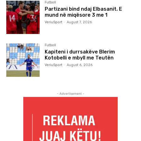
Futboll
Partizani bind ndaj Elbasanit. E
mund në miqësore 3 me 1
VeriuSport
-
August 7, 2026
Futboll
Kapiteni i durrsakëve Blerim
Kotobelli e mbyll me Teutën
VeriuSport
-
August 6, 2026
- Advertisement -