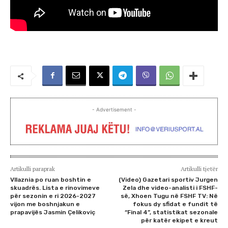
- Advertisement -
Artikulli paraprak
Artikulli tjetër
Vllaznia po ruan boshtin e
(Video) Gazetari sportiv Jurgen
skuadrës. Lista e rinovimeve
Zela dhe video-analisti i FSHF-
për sezonin e ri 2026-2027
së, Xhoen Tugu në FSHF TV: Në
vijon me boshnjakun e
fokus dy sfidat e fundit të
prapavijës Jasmin Çelikoviç
“Final 4”, statistikat sezonale
për katër ekipet e kreut