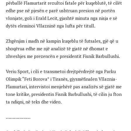
përballë Flamurtarit rezultoi fatale për kuqeblutë, të cilët
edhe pse në pjesën e parë ushtruan presion në portën
vlonjate, goli i Erald Lecit, gjashtë minuta nga nisja e së
dytës eleminoi Vllazninë nga lufta për titull.
Zhgënjim i madh në kampin kuqeblu të futsales, gjë që u
shoqërua edhe me një analizë të gjatë në dhomat e
zhveshjes me prezencën e presidentit Fisnik Barbullushi.
Veriu Sport, i cili e transmetoi drejtpërdrejtë nga Parku
Olimpik “Feti Borova” i Tiranës, gjysmëfinalen Vllaznia-
Flamurtari, intervistoi menjehërë pas analizës së gjatë me
tone kritike, presidentin Fisnik Barbullushi, të cilin ju fton
ta ndiqni, në teks dhe video.
………………