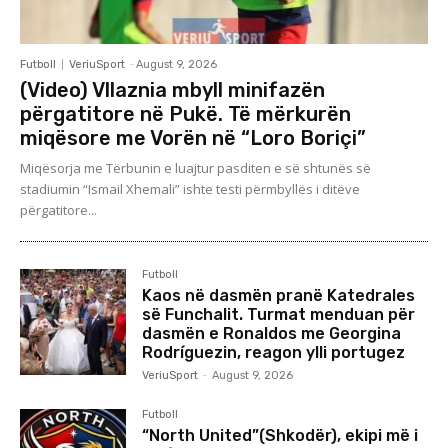
Futboll
VeriuSport
-
August 9, 2026
(Video) Vllaznia mbyll minifazën
përgatitore në Pukë. Të mërkurën
miqësore me Vorën në “Loro Boriçi”
Miqësorja me Tërbunin e luajtur pasditen e së shtunës së
stadiumin “Ismail Xhemali” ishte testi përmbyllës i ditëve
përgatitore...
Futboll
Kaos në dasmën pranë Katedrales
së Funchalit. Turmat menduan për
dasmën e Ronaldos me Georgina
Rodríguezin, reagon ylli portugez
VeriuSport
-
August 9, 2026
Futboll
“North United”(Shkodër), ekipi më i