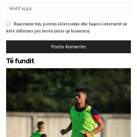
We
Ruaj emrin tim, postën elektronike dhe faqen e internetit në
këtë shfletues për herën tjetër që komentoj.
Të fundit