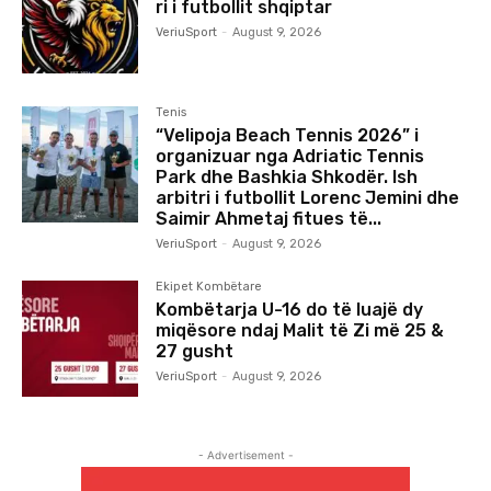
ri i futbollit shqiptar
VeriuSport
-
August 9, 2026
Tenis
“Velipoja Beach Tennis 2026” i
organizuar nga Adriatic Tennis
Park dhe Bashkia Shkodër. Ish
arbitri i futbollit Lorenc Jemini dhe
Saimir Ahmetaj fitues të...
VeriuSport
-
August 9, 2026
Ekipet Kombëtare
Kombëtarja U-16 do të luajë dy
miqësore ndaj Malit të Zi më 25 &
27 gusht
VeriuSport
-
August 9, 2026
- Advertisement -