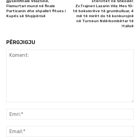
gjysëmfinale Vllazninë,
stërvitet në Shkodër.
Flamurtari mund në finale
Zv.Trajneri Lazarin Vila: Mes 10-
Partizanin dhe shpallet fitues i
të boksierëve të grumbulluar, 4
Kupës së Shqipërisë
më të mirët do të konkurojnë
në Turneun Ndërkombëtar të
Italisë
PËRGJIGJU
Koment:
Emr
Ema