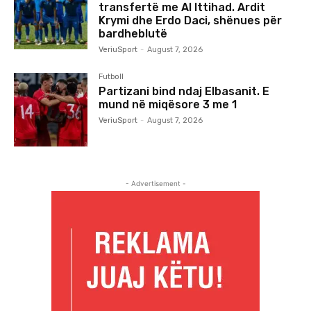
transfertë me Al Ittihad. Ardit
Krymi dhe Erdo Daci, shënues për
bardheblutë
VeriuSport
-
August 7, 2026
Futboll
Partizani bind ndaj Elbasanit. E
mund në miqësore 3 me 1
VeriuSport
-
August 7, 2026
- Advertisement -