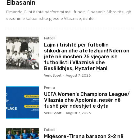
Elbasanin
Elmando Gjini është përforcimi më i fundit i Elbasanit. Mbrojtësi, që
sezonin e kaluar ishte pjesë e Vllaznisë, është...
Futboll
Lajm i trishtë për futbollin
shkodran dhe atë lezhjan! Ndërron
jetë në moshën 75 vjeçare ish
futbollisti i Vllaznisë dhe
Besëlidhjes, Myzafer Mani
VeriuSport
-
August 7, 2026
Femra
UEFA Women’s Champions League/
Vllaznia dhe Apolonia, nesër në
fushë për ndeshjet e dyta
VeriuSport
-
August 7, 2026
Futboll
Miqësore-Tirana barazon 2-2 në