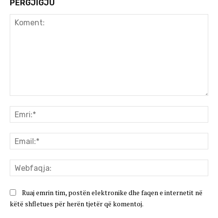
PËRGJIGJU
Koment:
Emr
Ema
We
Ruaj emrin tim, postën elektronike dhe faqen e internetit në
këtë shfletues për herën tjetër që komentoj.