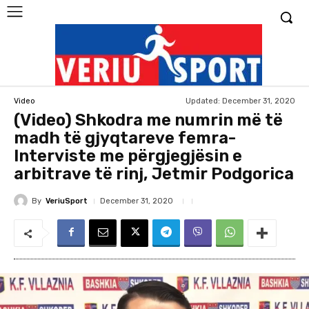
Updated:
December 31, 2020
Video
(Video) Shkodra me numrin më të
madh të gjyqtareve femra-
Interviste me përgjegjësin e
arbitrave të rinj, Jetmir Podgorica
By
VeriuSport
December 31, 2020