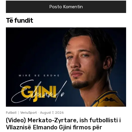
Të fundit
Futboll
VeriuSport
-
August 7, 2026
(Video) Merkato-Zyrtare, ish futbollisti i
Vllaznisë Elmando Gjini firmos për