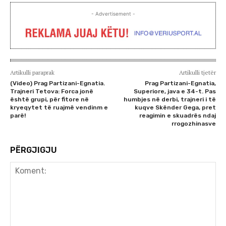
- Advertisement -
Artikulli paraprak
Artikulli tjetër
(Video) Prag Partizani-Egnatia.
Prag Partizani-Egnatia,
Trajneri Tetova: Forca jonë
Superiore, java e 34-t. Pas
është grupi, për fitore në
humbjes në derbi, trajneri i të
kryeqytet të ruajmë vendinm e
kuqve Skënder Gega, pret
parë!
reagimin e skuadrës ndaj
rrogozhinasve
PËRGJIGJU