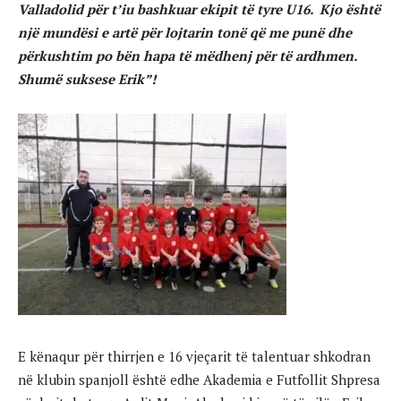
Valladolid për t’iu bashkuar ekipit të tyre U16. Kjo është
një mundësi e artë për lojtarin tonë që me punë dhe
përkushtim po bën hapa të mëdhenj për të ardhmen.
Shumë suksese Erik”!
E kënaqur për thirrjen e 16 vjeçarit të talentuar shkodran
në klubin spanjoll është edhe Akademia e Futfollit Shpresa