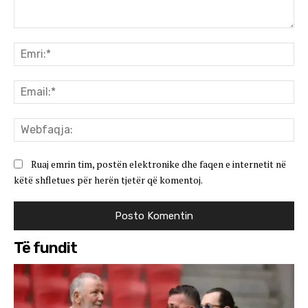
Koment:
Emr
Ema
We
Ruaj emrin tim, postën elektronike dhe faqen e internetit në
këtë shfletues për herën tjetër që komentoj.
Të fundit