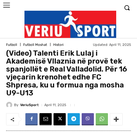
Updated:
April 11, 2025
Futboll
Futboll Moshat
Histori
(Video) Talenti Erik Lulaj i
Akademisë Vllaznia në provë tek
spanjollët e Real Valladolid. Për 16
vjeçarin krenohet edhe FC
Shpresa, ku u formua nga mosha
U9-U13
By
VeriuSport
April 11, 2025