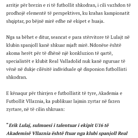
arritje për brezin e ri të futbollit shkodran, i cili vazhdon të
prodhojë elementë të perspektives, ku krahas kampionatit
shqiptar, po bëjnë mirë edhe në ekipet e huaja.
Nga sa bëhet e ditur, seancat e para stërvitore të Lulajt në
klubin spanjoll kanë shkuar mjaft mirë. Ndonëse është
akoma herët për të dhënë një konkluzion të qartë,
specialistët e klubit Real Valladolid nuk kanë nguruar të
vënë në dukje cilësitë individuale që disponion futbollisti
shkodran.
E kënaqur për thirrjen e futbollistit të tyre, Akademia e
Futbollit Vllaznia, ka publikuar lajmin zyrtar në fazen
zyrtare, në të cilin shkruan:
“
Erik Lulaj, sulmuesi i talentuar i ekipit U16 të
Akademisë Vllaznia është ftuar nga klubi spanjoll Real