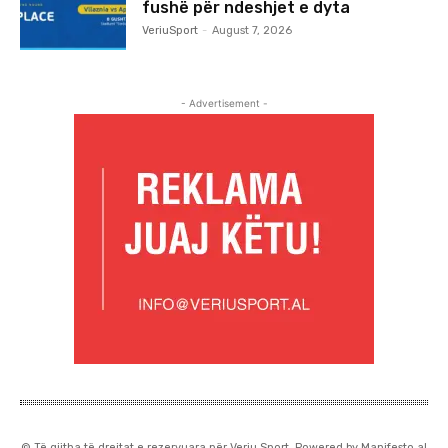
fushë për ndeshjet e dyta
VeriuSport
-
August 7, 2026
- Advertisement -
© Të gjitha të drejtat e rezervuara për Veriu Sport. Powered by Manifesto.al