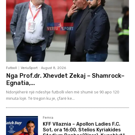
Futboll
VeriuSport
-
August 8, 2026
Nga Prof.dr. Xhevdet Zekaj – Shamrock–
Egnatia,...
Ndonjëherë një ndeshje futbolli vlen më shumë se 90 apo 120
minuta lojë. Të tregon ku je, çfarë ke...
Femra
KFF Vllaznia – Apollon Ladies F.C.
Sot, ora 16:00. Stelios Kyriakides