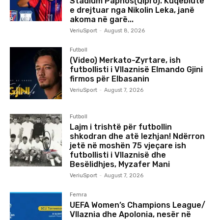
Stadium Paphos(Qipro). Kuqeblutë
e drejtuar nga Nikolin Leka, janë
akoma në garë...
VeriuSport
-
August 8, 2026
Futboll
(Video) Merkato-Zyrtare, ish
futbollisti i Vllaznisë Elmando Gjini
firmos për Elbasanin
VeriuSport
-
August 7, 2026
Futboll
Lajm i trishtë për futbollin
shkodran dhe atë lezhjan! Ndërron
jetë në moshën 75 vjeçare ish
futbollisti i Vllaznisë dhe
Besëlidhjes, Myzafer Mani
VeriuSport
-
August 7, 2026
Femra
UEFA Women’s Champions League/
Vllaznia dhe Apolonia, nesër në