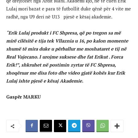
që drejtohet nga Ardit Mani. Akademi kjo, në të cilën Erik
Lulaj mori bazat e para të futbollit duke qënë për 4 vite me
radhë, nga U9 deri në U13 pjesë e kësaj akademie.
“
Erik Lulaj produkt i FC Shpresa, që po tregon sa më
mirë cilësitë e tija tek Vllaznia u 16, po kalon momente
shumë të mira duke u përballur me moshataret e tij në
Real Vajecano. I urojme suksese dhe fat Erikut . Forca
Erik!”, shkruhet në postimin zyrtar të FC Shpresa,
shoqëruar me disa foto dhe video gjatë kohës kur Erik
Lulaj ishte pjesë e kësaj Akademie.
Gaspër MARKU