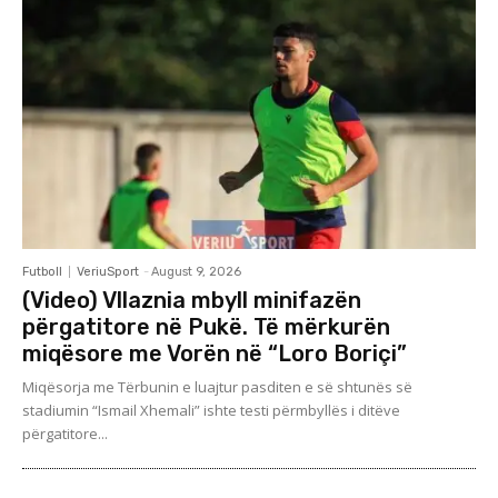
Futboll
VeriuSport
-
August 9, 2026
(Video) Vllaznia mbyll minifazën
përgatitore në Pukë. Të mërkurën
miqësore me Vorën në “Loro Boriçi”
Miqësorja me Tërbunin e luajtur pasditen e së shtunës së
stadiumin “Ismail Xhemali” ishte testi përmbyllës i ditëve
përgatitore...