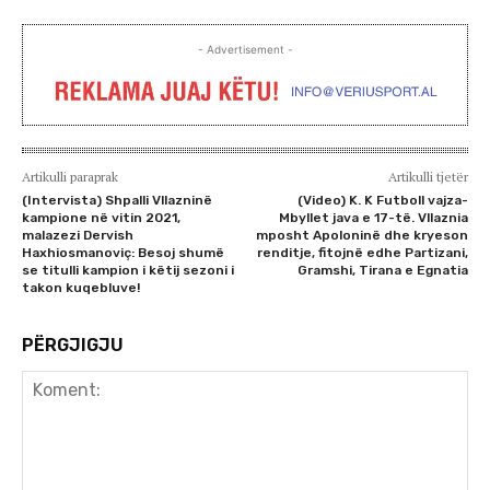
- Advertisement -
Artikulli paraprak
Artikulli tjetër
(Intervista) Shpalli Vllazninë
(Video) K. K Futboll vajza-
kampione në vitin 2021,
Mbyllet java e 17-të. Vllaznia
malazezi Dervish
mposht Apoloninë dhe kryeson
Haxhiosmanoviç: Besoj shumë
renditje, fitojnë edhe Partizani,
se titulli kampion i këtij sezoni i
Gramshi, Tirana e Egnatia
takon kuqebluve!
PËRGJIGJU