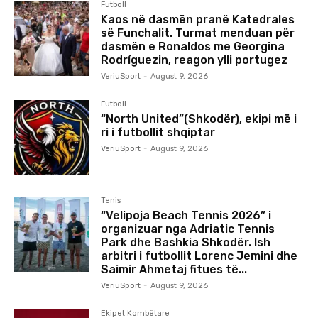
Futboll
Kaos në dasmën pranë Katedrales
së Funchalit. Turmat menduan për
dasmën e Ronaldos me Georgina
Rodríguezin, reagon ylli portugez
VeriuSport
-
August 9, 2026
Futboll
“North United”(Shkodër), ekipi më i
ri i futbollit shqiptar
VeriuSport
-
August 9, 2026
Tenis
“Velipoja Beach Tennis 2026” i
organizuar nga Adriatic Tennis
Park dhe Bashkia Shkodër. Ish
arbitri i futbollit Lorenc Jemini dhe
Saimir Ahmetaj fitues të...
VeriuSport
-
August 9, 2026
Ekipet Kombëtare