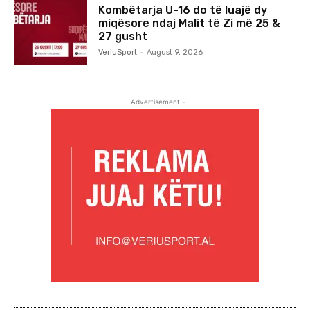
Kombëtarja U-16 do të luajë dy
miqësore ndaj Malit të Zi më 25 &
27 gusht
VeriuSport
-
August 9, 2026
- Advertisement -