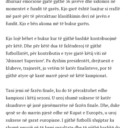
dhuruar emocione gjatë gjithë 36 javëve dhe sidomos në
momentet e fundit të garës. Kjo garë është luajtur si rrallë
më parë për të përcaktuar klasifikimin deri në javën e
fundit. Kjo e bën akoma më të bukur garën.
Kjo lojë bëhet e bukur kur të gjithë bashkë kontribuojmë
për këtë. Dhe për këtë dua të falënderoj të gjithë
futbollistët, për kontributin e tyre gjatë këtij viti në
‘Abissnet Superiore’. Pa dyshim presidentët, drejtuesit e
klubeve, trajnerët, jo vetëm të katër finalisteve, por të
gjithë atyre që kanë marrë pjesë në këtë kampionat.
Tani jemi në fazën finale, ku do të përcaktohet edhe
kampioni i këtij sezoni. U uroj shumë suksese të katër
skuadrave që janë pjesëmarrëse në fazën finale. Dhe, duke
qenë se do marrin pjesë edhe në Kupat e Europës, u uroj
suksese në garat europiane. I gjithë futbolli shqiptar ka
shumë nevojë që të kemi rezultate dhe të gjithë bashkë do