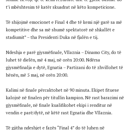
t’i mbështesim të katër skuadrat në këto kompeticione.
Të shijojmë emocionet e Final 4 dhe të kemi një garë sa më
kompetitive dhe sa më shumë spektatorë në shkallët e
stadiumit” – tha Presidenti Duka në fjalën e tij.
Ndeshja e parë gjysmëfinale, Vllaznia – Dinamo City, do të
luhet të dielën, më 4 maj, në orën 20:00. Ndërsa
gjysmëfinalja e dytë, Egnatia – Partizani do të zhvillohet të
hënën, më 5 maj, në orën 20:00.
Kalimi në finale përcaktohet në 90 minuta. Ekipet fituese
kalojnë në finalen për titullin kampion. Në rast barazimi në
gjysmëfinale, në finale kualifikohet ekipi i renditur në
vendin e parë/dytë, në këtë rast Egnatia dhe Vllaznia.
Të gjitha ndeshjet e fazës “Final 4” do të luhen në