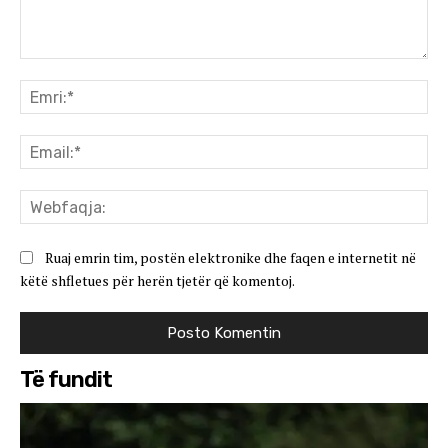
Koment:
Emr
Ema
We
Ruaj emrin tim, postën elektronike dhe faqen e internetit në
këtë shfletues për herën tjetër që komentoj.
Të fundit