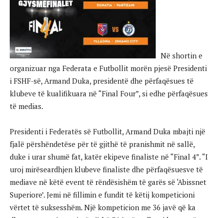
Në shortin e
organizuar nga Federata e Futbollit morën pjesë Presidenti
i FSHF-së, Armand Duka, presidentë dhe përfaqësues të
klubeve të kualifikuara në “Final Four”, si edhe përfaqësues
të medias.
Presidenti i Federatës së Futbollit, Armand Duka mbajti një
fjalë përshëndetëse për të gjithë të pranishmit në sallë,
duke i urar shumë fat, katër ekipeve finaliste në “Final 4”. “I
uroj mirëseardhjen klubeve finaliste dhe përfaqësuesve të
mediave në këtë event të rëndësishëm të garës së ‘Abissnet
Superiore’. Jemi në fillimin e fundit të këtij kompeticioni
vërtet të suksesshëm. Një kompeticion me 36 javë që ka